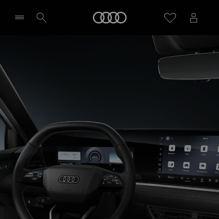
A3 allstreet e-hybrid
Audi
Tecnologia
Richiedi un preventivo
Seleziona concessionaria