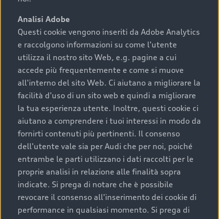
plus e display MMI touch, offre una chiarezza
visiva assoluta senza mai farti distogliere lo
Analisi Adobe
sguardo dalla strada.
Questi cookie vengono inseriti da Adobe Analytics
e raccolgono informazioni su come l'utente
utilizza il nostro sito Web, e.g. pagine a cui
Audi virtual cockpit plus
accede più frequentemente e come si muove
all'interno del sito Web. Ci aiutano a migliorare la
facilità d'uso di un sito web e quindi a migliorare
la tua esperienza utente. Inoltre, questi cookie ci
aiutano a comprendere i tuoi interessi in modo da
fornirti contenuti più pertinenti. Il consenso
dell'utente vale sia per Audi che per noi, poiché
entrambe le parti utilizzano i dati raccolti per le
proprie analisi in relazione alle finalità sopra
indicate. Si prega di notare che è possibile
revocare il consenso all'inserimento dei cookie di
performance in qualsiasi momento. Si prega di
L’essenziale, sempre