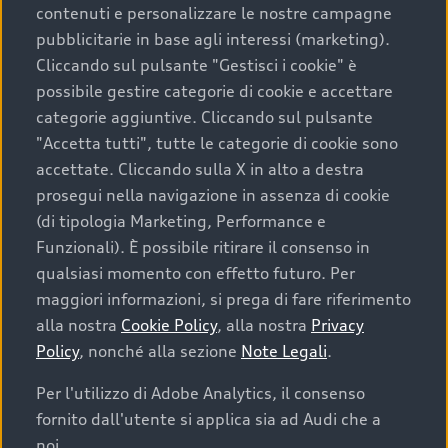
contenuti e personalizzare le nostre campagne
L’energia che muove le tue
Sc
pubblicitarie in base agli interessi (marketing).
giornate.
al
Cliccando sul pulsante "Gestisci i cookie" è
possibile gestire categorie di cookie e accettare
a
Nuova Audi A3 allstreet e-hybrid interpreta la
Nel
categorie aggiuntive. Cliccando sul pulsante
mobilità elettrica con naturalezza ed efficienza,
mod
sist
"Accetta tutti", tutte le categorie di cookie sono
grazie a un’autonomia fino a 138 km (WLTP) e al
la 
accettate. Cliccando sulla X in alto a destra
sistema di recupero dell’energia in movimento.
e m
ibr
prosegui nella navigazione in assenza di cookie
imp
(di tipologia Marketing, Performance e
se 
Funzionali). È possibile ritirare il consenso in
qualsiasi momento con effetto futuro. Per
maggiori informazioni, si prega di fare riferimento
Interni all’avanguardia.
alla nostra
Cookie Policy
, alla nostra
Privacy
Policy
, nonché alla sezione
Note Legali
.
Sali a bordo e scopri un ecosistema digitale
innovativo che si adatta alle tue esigenze. Il
Per l'utilizzo di Adobe Analytics, il consenso
doppio schermo integrato, inclinato verso il
fornito dall'utente si applica sia ad Audi che a
conducente e composto da Audi virtual cockpit
noi.