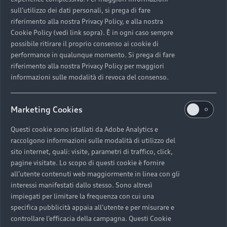
sull’utilizzo dei dati personali, si prega di fare
riferimento alla nostra Privacy Policy, e alla nostra
Cookie Policy (vedi link sopra). È in ogni caso sempre
possibile ritirare il proprio consenso ai cookie di
performance in qualunque momento. Si prega di fare
riferimento alla nostra Privacy Policy per maggiori
informazioni sulle modalità di revoca del consenso.
Marketing Cookies
All-Service 2026.
Questi cookie sono istallati da Adobe Analytics e
raccolgono informazioni sulle modalità di utilizzo del
Ottenere il massimo non è mai stato così semplice.
sito internet, quali: visite, parametri di traffico, click,
pagine visitate. Lo scopo di questi cookie è fornire
all’utente contenuti web maggiormente in linea con gli
Scopri di più
interessi manifestati dallo stesso. Sono altresì
impiegati per limitare la frequenza con cui una
specifica pubblicità appaia all’utente e per misurare e
Riservata alle vetture con anzianità superiore ai 5 anni.
controllare l’efficacia della campagna. Questi Cookie