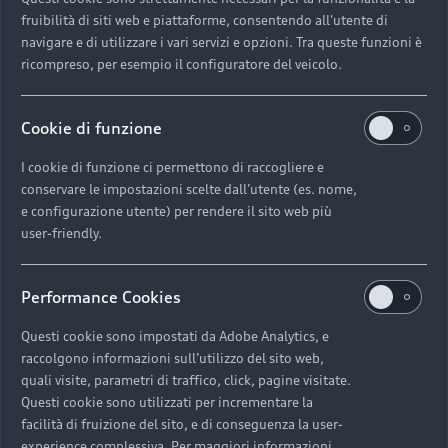
fruibilità di siti web e piattaforme, consentendo all'utente di
Piani di manutenzione Audi.
navigare e di utilizzare i vari servizi e opzioni. Tra queste funzioni è
ricompreso, per esempio il configuratore del veicolo.
Scopri i nostri piani Audi Premium Care e Audi
Additional Care.
Cookie di funzione
I cookie di funzione ci permettono di raccogliere e
Scopri di più
conservare le impostazioni scelte dall’utente (es. nome,
e configurazione utente) per rendere il sito web più
user-friendly.
Performance Cookies
Questi cookie sono impostati da Adobe Analytics, e
raccolgono informazioni sull’utilizzo del sito web,
quali visite, parametri di traffico, click, pagine visitate.
Questi cookie sono utilizzati per incrementare la
facilità di fruizione del sito, e di conseguenza la user-
experience complessiva. Per maggiori informazioni