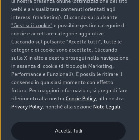
la nostra presenza online (ottimizzazione del sito
Formule finanziarie e servizi
Trazione integrale quattro®
Cookie Setting
Lavora con noi
Credits
web) e a visualizzare contenuti orientati agli
Restituzione e riciclo
Volkswagen Group Italia
Whistleblower System
Audi Value
interessi (marketing). Cliccando sul pulsante
Cataloghi Audi
Contributo AdBlue®
Digital Services Act
Audi Digital Giveaway
"Gestisci i cookie"
è possibile gestire categorie di
Audi Value Noleggio
Regolamento Sicurezza Generale dei Prodotti
Richiedi informazioni
cookie e accettare categorie aggiuntive.
Campagna d'intervento
Note legali Audi AG
EU Data Act
Cliccando sul pulsante "Accetta tutti", tutte le
Audi Value Noleggio Usato
Richiedi un Preventivo
Azioni di richiamo
categorie di cookie sono accettate. Cliccando
Audi Value Noleggio P. IVA
Richiedi un Test Drive
sulla X in alto a destra prosegui nella navigazione
Schede di Soccorso
Nel presente sito sono contenute informazioni
in assenza di cookie (di tipologia Marketing,
Audi Urban Value
puramente indicative dei veicoli illustrati. Invitiamo
Servizi digitali
Performance e Funzionali). È possibile ritirare il
pertanto il Cliente a rivolgersi sempre ad Aziende della
Audi Value Leasing
consenso in qualsiasi momento con effetto
Rete per essere informato sulle caratteristiche e sul
Functions on Demand
prezzo di ogni specifico veicolo validi al momento
futuro. Per maggiori informazioni, si prega di fare
Concessionarie Audi
Audi connect
dell’acquisto - che sarà oggetto di singola trattativa - ed
riferimento alla nostra
Cookie Policy
, alla nostra
Richiedi un Preventivo
in particolare per ricevere informazioni sulla
Privacy Policy
, nonché alla sezione
Note Legali
.
Temi
disponibilità dei veicoli e degli optional e verificare che
Richiedi un Test Drive
il veicolo ordinato includa gli equipaggiamenti scelti.
myAudi
Contatti
Accetta Tutti
Accedi a myAudi
Per informazioni sui prodotti assicurativi distribuiti da