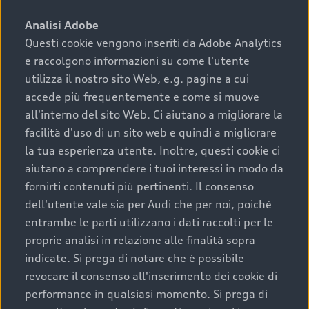
sono:
Analisi Adobe
Questi cookie vengono inseriti da Adobe Analytics
›
chilometraggio: un valore contenuto corrisponde a
e raccolgono informazioni su come l'utente
uno stato migliore del veicolo e a una maggiore
durata nel tempo;
utilizza il nostro sito Web, e.g. pagine a cui
accede più frequentemente e come si muove
›
cronologia dei tagliandi: una documentazione
all'interno del sito Web. Ci aiutano a migliorare la
completa della vettura certifica una manutenzione
facilità d'uso di un sito web e quindi a migliorare
costante e accurata;
la tua esperienza utente. Inoltre, questi cookie ci
›
condizioni della carrozzeria e degli interni: una
aiutano a comprendere i tuoi interessi in modo da
buona conservazione evidenzia cura e attenzione del
fornirti contenuti più pertinenti. Il consenso
precedente proprietario;
dell'utente vale sia per Audi che per noi, poiché
entrambe le parti utilizzano i dati raccolti per le
›
efficienza meccanica: motore, trasmissione e
proprie analisi in relazione alle finalità sopra
componenti principali in ottimo stato garantiscono
indicate. Si prega di notare che è possibile
prestazioni affidabili e sicure.
revocare il consenso all'inserimento dei cookie di
Acquistare un’auto usata in una Concessionaria ufficiale
performance in qualsiasi momento. Si prega di
Audi che offre l’usato garantito tramite Audi Prima