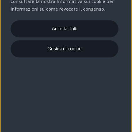
consultare la nostra Informativa sui cookie per
Scelta :plus, significa affidarsi ad un prodotto che viene
informazioni su come revocare il consenso.
sottoposto a 110 controlli approfonditi e coperto da
garanzia fino a 4 anni per una maggiore tutela del tuo
acquisto.
Accetta Tutti
Gestisci i cookie
Usato elettrico e ibrido:
efficienza e risparmio
Scegli l’usato elettrico o ibrido e giova dei numerosi
vantaggi che ti assicurano:
›
le auto usate elettriche offrono una guida silenziosa,
costi di gestione ridotti e zero emissioni locali,
›
mentre le auto usate ibride combinano efficienza e