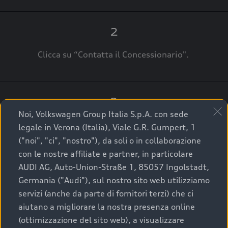
2
Clicca su “Contatta il Concessionario".
3
Noi, Volkswagen Group Italia S.p.A. con sede
A breve verrai ricontattato dal Customer Care
legale in Verona (Italia), Viale G.R. Gumpert, 1
Audi Center o direttamente dal Concessionario
("noi", "ci", "nostro"), da soli o in collaborazione
che ti supporterà per finalizzare la tua richiesta.
con le nostre affiliate e partner, in particolare
AUDI AG, Auto-Union-Straße 1, 85057 Ingolstadt,
Germania ("Audi"), sul nostro sito web utilizziamo
servizi (anche da parte di fornitori terzi) che ci
La qualità di acquistare
aiutano a migliorare la nostra presenza online
(ottimizzazione del sito web), a visualizzare
un’auto usata Audi