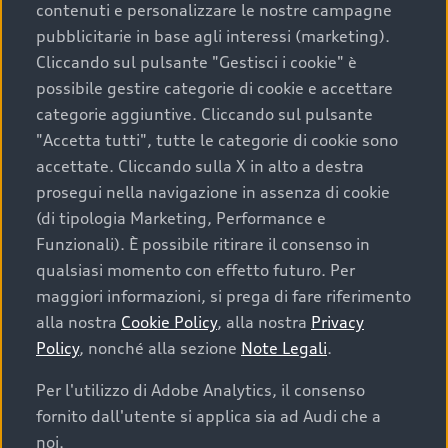
contenuti e personalizzare le nostre campagne
pubblicitarie in base agli interessi (marketing).
Scegliere un’auto usata è una decisione che coniuga
Cliccando sul pulsante "Gestisci i cookie" è
convenienza, affidabilità e sostenibilità. Per fare un
possibile gestire categorie di cookie e accettare
acquisto sicuro, è essenziale considerare aspetti
categorie aggiuntive. Cliccando sul pulsante
determinanti come la garanzia inclusa e l’affidabilità del
"Accetta tutti", tutte le categorie di cookie sono
marchio. Audi offre l’auto usata perfetta tramite Audi
accettate. Cliccando sulla X in alto a destra
Prima Scelta :plus
prosegui nella navigazione in assenza di cookie
(di tipologia Marketing, Performance e
Funzionali). È possibile ritirare il consenso in
qualsiasi momento con effetto futuro. Per
Cosa sapere prima di
maggiori informazioni, si prega di fare riferimento
acquistare la tua prossima
alla nostra
Cookie Policy
, alla nostra
Privacy
Policy
, nonché alla sezione
Note Legali
.
auto
Per l'utilizzo di Adobe Analytics, il consenso
fornito dall'utente si applica sia ad Audi che a
I requisiti fondamentali da considerare prima di
acquistare un’auto usata, oltre al prezzo e all'aspetto,
noi.