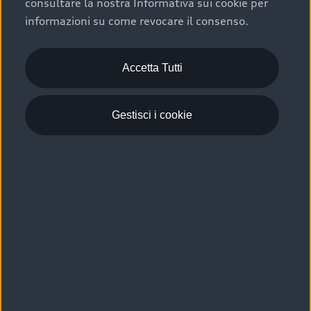
consultare la nostra Informativa sui cookie per
Scelta :plus, significa affidarsi ad un prodotto che viene
informazioni su come revocare il consenso.
sottoposto a 110 controlli approfonditi e coperto da
garanzia fino a 4 anni per una maggiore tutela del tuo
acquisto.
Accetta Tutti
Gestisci i cookie
Usato elettrico e ibrido:
efficienza e risparmio
Scegli l’usato elettrico o ibrido e giova dei numerosi
vantaggi che ti assicurano:
›
le auto usate elettriche offrono una guida silenziosa,
costi di gestione ridotti e zero emissioni locali,
›
mentre le auto usate ibride combinano efficienza e