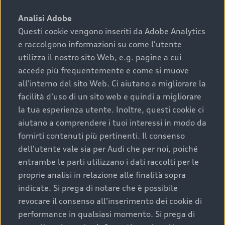
sono:
Analisi Adobe
Questi cookie vengono inseriti da Adobe Analytics
›
chilometraggio: un valore contenuto corrisponde a
e raccolgono informazioni su come l'utente
uno stato migliore del veicolo e a una maggiore
durata nel tempo;
utilizza il nostro sito Web, e.g. pagine a cui
accede più frequentemente e come si muove
›
cronologia dei tagliandi: una documentazione
all'interno del sito Web. Ci aiutano a migliorare la
completa della vettura certifica una manutenzione
facilità d'uso di un sito web e quindi a migliorare
costante e accurata;
la tua esperienza utente. Inoltre, questi cookie ci
›
condizioni della carrozzeria e degli interni: una
aiutano a comprendere i tuoi interessi in modo da
buona conservazione evidenzia cura e attenzione del
fornirti contenuti più pertinenti. Il consenso
precedente proprietario;
dell'utente vale sia per Audi che per noi, poiché
entrambe le parti utilizzano i dati raccolti per le
›
efficienza meccanica: motore, trasmissione e
proprie analisi in relazione alle finalità sopra
componenti principali in ottimo stato garantiscono
indicate. Si prega di notare che è possibile
prestazioni affidabili e sicure.
revocare il consenso all'inserimento dei cookie di
Acquistare un’auto usata in una Concessionaria ufficiale
performance in qualsiasi momento. Si prega di
Audi che offre l’usato garantito tramite Audi Prima