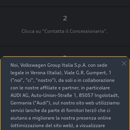
2
Clicca su “Contatta il Concessionario".
3
Noi, Volkswagen Group Italia S.p.A. con sede
A breve verrai ricontattato dal Customer Care
legale in Verona (Italia), Viale G.R. Gumpert, 1
Audi Center o direttamente dal Concessionario
("noi", "ci", "nostro"), da soli o in collaborazione
che ti supporterà per finalizzare la tua richiesta.
con le nostre affiliate e partner, in particolare
AUDI AG, Auto-Union-Straße 1, 85057 Ingolstadt,
Germania ("Audi"), sul nostro sito web utilizziamo
servizi (anche da parte di fornitori terzi) che ci
La qualità di acquistare
aiutano a migliorare la nostra presenza online
(ottimizzazione del sito web), a visualizzare
un’auto usata Audi