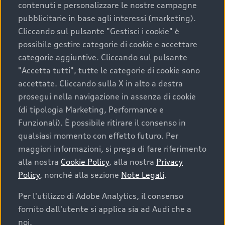
contenuti e personalizzare le nostre campagne
pubblicitarie in base agli interessi (marketing).
Scegliere un’auto usata è una decisione che coniuga
Cliccando sul pulsante "Gestisci i cookie" è
convenienza, affidabilità e sostenibilità. Per fare un
possibile gestire categorie di cookie e accettare
acquisto sicuro, è essenziale considerare aspetti
categorie aggiuntive. Cliccando sul pulsante
determinanti come la garanzia inclusa e l’affidabilità del
"Accetta tutti", tutte le categorie di cookie sono
marchio. Audi offre l’auto usata perfetta tramite Audi
accettate. Cliccando sulla X in alto a destra
Prima Scelta :plus
prosegui nella navigazione in assenza di cookie
(di tipologia Marketing, Performance e
Funzionali). È possibile ritirare il consenso in
qualsiasi momento con effetto futuro. Per
Cosa sapere prima di
maggiori informazioni, si prega di fare riferimento
acquistare la tua prossima
alla nostra
Cookie Policy
, alla nostra
Privacy
Policy
, nonché alla sezione
Note Legali
.
auto
Per l'utilizzo di Adobe Analytics, il consenso
fornito dall'utente si applica sia ad Audi che a
I requisiti fondamentali da considerare prima di
acquistare un’auto usata, oltre al prezzo e all'aspetto,
noi.