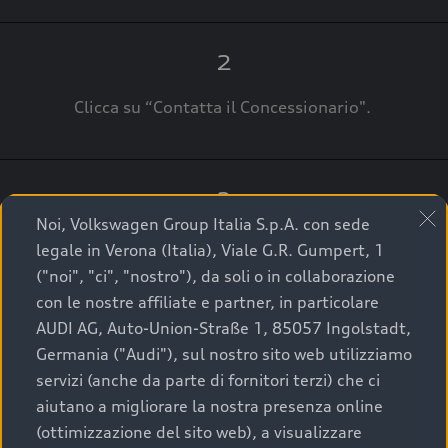
2
Clicca su “Contatta il Concessionario".
3
Noi, Volkswagen Group Italia S.p.A. con sede
A breve verrai ricontattato dal Customer Care
legale in Verona (Italia), Viale G.R. Gumpert, 1
Audi Center o direttamente dal Concessionario
("noi", "ci", "nostro"), da soli o in collaborazione
che ti supporterà per finalizzare la tua richiesta.
con le nostre affiliate e partner, in particolare
AUDI AG, Auto-Union-Straße 1, 85057 Ingolstadt,
Germania ("Audi"), sul nostro sito web utilizziamo
servizi (anche da parte di fornitori terzi) che ci
La qualità di acquistare
aiutano a migliorare la nostra presenza online
(ottimizzazione del sito web), a visualizzare
un’auto usata Audi