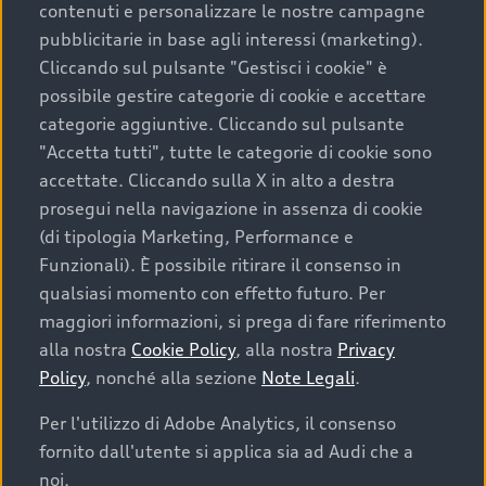
contenuti e personalizzare le nostre campagne
pubblicitarie in base agli interessi (marketing).
Scegliere un’auto usata è una decisione che coniuga
Cliccando sul pulsante "Gestisci i cookie" è
convenienza, affidabilità e sostenibilità. Per fare un
possibile gestire categorie di cookie e accettare
acquisto sicuro, è essenziale considerare aspetti
categorie aggiuntive. Cliccando sul pulsante
determinanti come la garanzia inclusa e l’affidabilità del
"Accetta tutti", tutte le categorie di cookie sono
marchio. Audi offre l’auto usata perfetta tramite Audi
accettate. Cliccando sulla X in alto a destra
Prima Scelta :plus
prosegui nella navigazione in assenza di cookie
(di tipologia Marketing, Performance e
Funzionali). È possibile ritirare il consenso in
qualsiasi momento con effetto futuro. Per
Cosa sapere prima di
maggiori informazioni, si prega di fare riferimento
acquistare la tua prossima
alla nostra
Cookie Policy
, alla nostra
Privacy
Policy
, nonché alla sezione
Note Legali
.
auto
Per l'utilizzo di Adobe Analytics, il consenso
fornito dall'utente si applica sia ad Audi che a
I requisiti fondamentali da considerare prima di
acquistare un’auto usata, oltre al prezzo e all'aspetto,
noi.