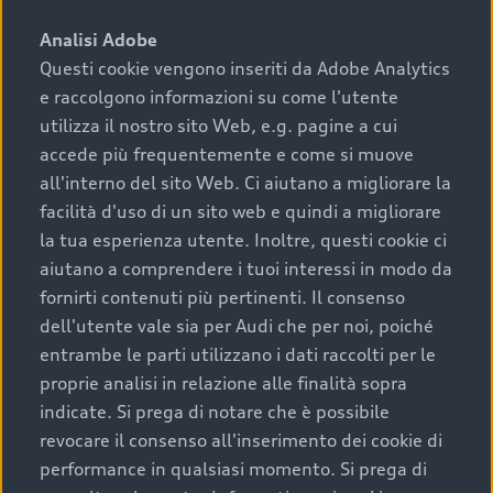
sono:
Analisi Adobe
Questi cookie vengono inseriti da Adobe Analytics
›
chilometraggio: un valore contenuto corrisponde a
e raccolgono informazioni su come l'utente
uno stato migliore del veicolo e a una maggiore
durata nel tempo;
utilizza il nostro sito Web, e.g. pagine a cui
accede più frequentemente e come si muove
›
cronologia dei tagliandi: una documentazione
all'interno del sito Web. Ci aiutano a migliorare la
completa della vettura certifica una manutenzione
facilità d'uso di un sito web e quindi a migliorare
costante e accurata;
la tua esperienza utente. Inoltre, questi cookie ci
›
condizioni della carrozzeria e degli interni: una
aiutano a comprendere i tuoi interessi in modo da
buona conservazione evidenzia cura e attenzione del
fornirti contenuti più pertinenti. Il consenso
precedente proprietario;
dell'utente vale sia per Audi che per noi, poiché
entrambe le parti utilizzano i dati raccolti per le
›
efficienza meccanica: motore, trasmissione e
proprie analisi in relazione alle finalità sopra
componenti principali in ottimo stato garantiscono
indicate. Si prega di notare che è possibile
prestazioni affidabili e sicure.
revocare il consenso all'inserimento dei cookie di
Acquistare un’auto usata in una Concessionaria ufficiale
performance in qualsiasi momento. Si prega di
Audi che offre l’usato garantito tramite Audi Prima