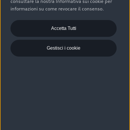
consultare la nostra Informativa sui cookie per
Scelta :plus, significa affidarsi ad un prodotto che viene
informazioni su come revocare il consenso.
sottoposto a 110 controlli approfonditi e coperto da
garanzia fino a 4 anni per una maggiore tutela del tuo
acquisto.
Accetta Tutti
Gestisci i cookie
Usato elettrico e ibrido:
efficienza e risparmio
Scegli l’usato elettrico o ibrido e giova dei numerosi
vantaggi che ti assicurano:
›
le auto usate elettriche offrono una guida silenziosa,
costi di gestione ridotti e zero emissioni locali,
›
mentre le auto usate ibride combinano efficienza e