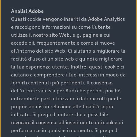
sono:
Analisi Adobe
Questi cookie vengono inseriti da Adobe Analytics
›
chilometraggio: un valore contenuto corrisponde a
e raccolgono informazioni su come l'utente
uno stato migliore del veicolo e a una maggiore
durata nel tempo;
utilizza il nostro sito Web, e.g. pagine a cui
accede più frequentemente e come si muove
›
cronologia dei tagliandi: una documentazione
all'interno del sito Web. Ci aiutano a migliorare la
completa della vettura certifica una manutenzione
facilità d'uso di un sito web e quindi a migliorare
costante e accurata;
la tua esperienza utente. Inoltre, questi cookie ci
›
condizioni della carrozzeria e degli interni: una
aiutano a comprendere i tuoi interessi in modo da
buona conservazione evidenzia cura e attenzione del
fornirti contenuti più pertinenti. Il consenso
precedente proprietario;
dell'utente vale sia per Audi che per noi, poiché
entrambe le parti utilizzano i dati raccolti per le
›
efficienza meccanica: motore, trasmissione e
proprie analisi in relazione alle finalità sopra
componenti principali in ottimo stato garantiscono
indicate. Si prega di notare che è possibile
prestazioni affidabili e sicure.
revocare il consenso all'inserimento dei cookie di
Acquistare un’auto usata in una Concessionaria ufficiale
performance in qualsiasi momento. Si prega di
Audi che offre l’usato garantito tramite Audi Prima