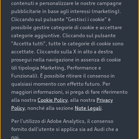
contenuti e personalizzare le nostre campagne
pubblicitarie in base agli interessi (marketing).
Scegliere un’auto usata è una decisione che coniuga
Cliccando sul pulsante "Gestisci i cookie" è
convenienza, affidabilità e sostenibilità. Per fare un
possibile gestire categorie di cookie e accettare
acquisto sicuro, è essenziale considerare aspetti
categorie aggiuntive. Cliccando sul pulsante
determinanti come la garanzia inclusa e l’affidabilità del
"Accetta tutti", tutte le categorie di cookie sono
marchio. Audi offre l’auto usata perfetta tramite Audi
accettate. Cliccando sulla X in alto a destra
Prima Scelta :plus
prosegui nella navigazione in assenza di cookie
(di tipologia Marketing, Performance e
Funzionali). È possibile ritirare il consenso in
qualsiasi momento con effetto futuro. Per
Cosa sapere prima di
maggiori informazioni, si prega di fare riferimento
acquistare la tua prossima
alla nostra
Cookie Policy
, alla nostra
Privacy
Policy
, nonché alla sezione
Note Legali
.
auto
Per l'utilizzo di Adobe Analytics, il consenso
fornito dall'utente si applica sia ad Audi che a
I requisiti fondamentali da considerare prima di
acquistare un’auto usata, oltre al prezzo e all'aspetto,
noi.