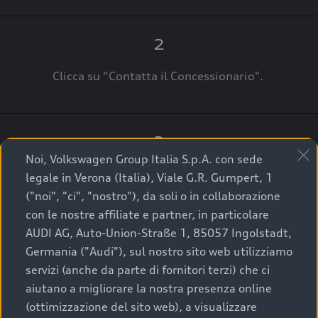
2
Clicca su “Contatta il Concessionario".
3
Noi, Volkswagen Group Italia S.p.A. con sede
A breve verrai ricontattato dal Customer Care
legale in Verona (Italia), Viale G.R. Gumpert, 1
Audi Center o direttamente dal Concessionario
("noi", "ci", "nostro"), da soli o in collaborazione
che ti supporterà per finalizzare la tua richiesta.
con le nostre affiliate e partner, in particolare
AUDI AG, Auto-Union-Straße 1, 85057 Ingolstadt,
Germania ("Audi"), sul nostro sito web utilizziamo
servizi (anche da parte di fornitori terzi) che ci
La qualità di acquistare
aiutano a migliorare la nostra presenza online
(ottimizzazione del sito web), a visualizzare
un’auto usata Audi