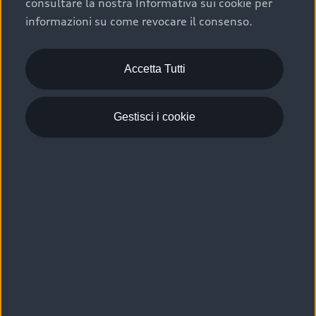
consultare la nostra Informativa sui cookie per
Scelta :plus, significa affidarsi ad un prodotto che viene
informazioni su come revocare il consenso.
sottoposto a 110 controlli approfonditi e coperto da
garanzia fino a 4 anni per una maggiore tutela del tuo
acquisto.
Accetta Tutti
Gestisci i cookie
Usato elettrico e ibrido:
efficienza e risparmio
Scegli l’usato elettrico o ibrido e giova dei numerosi
vantaggi che ti assicurano:
›
le auto usate elettriche offrono una guida silenziosa,
costi di gestione ridotti e zero emissioni locali,
›
mentre le auto usate ibride combinano efficienza e