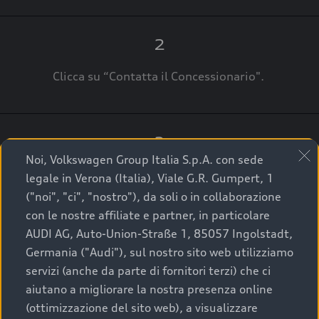
2
Clicca su “Contatta il Concessionario".
3
Noi, Volkswagen Group Italia S.p.A. con sede
A breve verrai ricontattato dal Customer Care
legale in Verona (Italia), Viale G.R. Gumpert, 1
Audi Center o direttamente dal Concessionario
("noi", "ci", "nostro"), da soli o in collaborazione
che ti supporterà per finalizzare la tua richiesta.
con le nostre affiliate e partner, in particolare
AUDI AG, Auto-Union-Straße 1, 85057 Ingolstadt,
Germania ("Audi"), sul nostro sito web utilizziamo
servizi (anche da parte di fornitori terzi) che ci
La qualità di acquistare
aiutano a migliorare la nostra presenza online
(ottimizzazione del sito web), a visualizzare
un’auto usata Audi