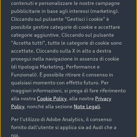
contenuti e personalizzare le nostre campagne
pubblicitarie in base agli interessi (marketing).
Scegliere un’auto usata è una decisione che coniuga
Cliccando sul pulsante "Gestisci i cookie" è
convenienza, affidabilità e sostenibilità. Per fare un
possibile gestire categorie di cookie e accettare
acquisto sicuro, è essenziale considerare aspetti
categorie aggiuntive. Cliccando sul pulsante
determinanti come la garanzia inclusa e l’affidabilità del
"Accetta tutti", tutte le categorie di cookie sono
marchio. Audi offre l’auto usata perfetta tramite Audi
accettate. Cliccando sulla X in alto a destra
Prima Scelta :plus
prosegui nella navigazione in assenza di cookie
(di tipologia Marketing, Performance e
Funzionali). È possibile ritirare il consenso in
qualsiasi momento con effetto futuro. Per
Cosa sapere prima di
maggiori informazioni, si prega di fare riferimento
acquistare la tua prossima
alla nostra
Cookie Policy
, alla nostra
Privacy
Policy
, nonché alla sezione
Note Legali
.
auto
Per l'utilizzo di Adobe Analytics, il consenso
fornito dall'utente si applica sia ad Audi che a
I requisiti fondamentali da considerare prima di
acquistare un’auto usata, oltre al prezzo e all'aspetto,
noi.