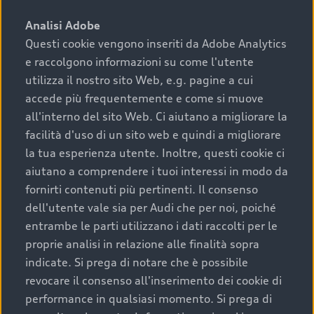
sono:
Analisi Adobe
Questi cookie vengono inseriti da Adobe Analytics
›
chilometraggio: un valore contenuto corrisponde a
e raccolgono informazioni su come l'utente
uno stato migliore del veicolo e a una maggiore
durata nel tempo;
utilizza il nostro sito Web, e.g. pagine a cui
accede più frequentemente e come si muove
›
cronologia dei tagliandi: una documentazione
all'interno del sito Web. Ci aiutano a migliorare la
completa della vettura certifica una manutenzione
facilità d'uso di un sito web e quindi a migliorare
costante e accurata;
la tua esperienza utente. Inoltre, questi cookie ci
›
condizioni della carrozzeria e degli interni: una
aiutano a comprendere i tuoi interessi in modo da
buona conservazione evidenzia cura e attenzione del
fornirti contenuti più pertinenti. Il consenso
precedente proprietario;
dell'utente vale sia per Audi che per noi, poiché
entrambe le parti utilizzano i dati raccolti per le
›
efficienza meccanica: motore, trasmissione e
proprie analisi in relazione alle finalità sopra
componenti principali in ottimo stato garantiscono
indicate. Si prega di notare che è possibile
prestazioni affidabili e sicure.
revocare il consenso all'inserimento dei cookie di
Acquistare un’auto usata in una Concessionaria ufficiale
performance in qualsiasi momento. Si prega di
Audi che offre l’usato garantito tramite Audi Prima