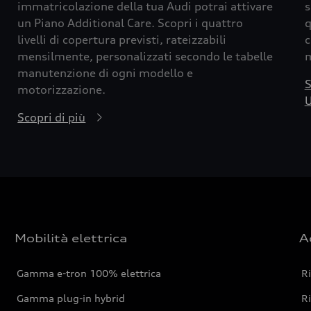
immatricolazione della tua Audi potrai attivare
s
un Piano Additional Care. Scopri i quattro
q
livelli di copertura previsti, rateizzabili
c
mensilmente, personalizzati secondo le tabelle
m
manutenzione di ogni modello e
S
motorizzazione.
U
Scopri di più
Mobilità elettrica
A
Gamma e-tron 100% elettrica
R
Gamma plug-in hybrid
Ri