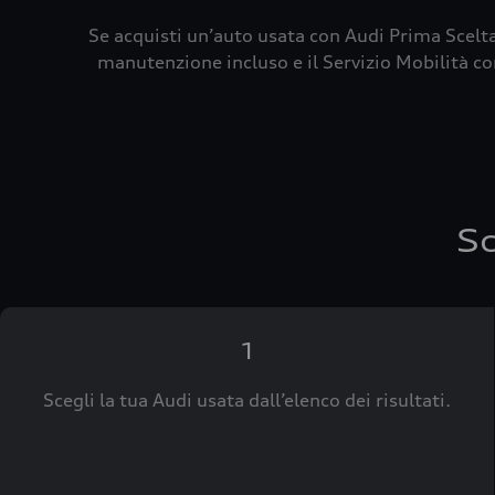
Se acquisti un’auto usata con Audi Prima Scelta
manutenzione incluso e il Servizio Mobilità con
Sc
1
Scegli la tua Audi usata dall’elenco dei risultati.