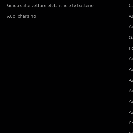
Guida sulle vetture elettriche e le batterie
Co
Audi charging
Au
Au
G
Fo
A
A
A
Au
A
A
C