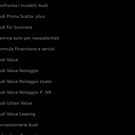
nfronta i modelli Audi
di Prima Scelta :plus
di for business
amma auto per neopatentati
rmule finanziarie e servizi
udi Value
udi Value Noleggio
udi Value Noleggio Usato
di Value Noleggio P. IVA
udi Urban Value
udi Value Leasing
oncessionarie Audi