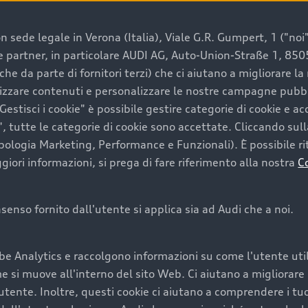
 sede legale in Verona (Italia), Viale G.R. Gumpert, 1 ("noi", 
e e partner, in particolare AUDI AG, Auto-Union-Straße 1, 85
e un’auto usata Audi
che da parte di fornitori terzi) che ci aiutano a migliorare l
lizzare contenuti e personalizzare le nostre campagne pubbli
estisci i cookie" è possibile gestire categorie di cookie e a
a convenienza, affidabilità e sostenibilità. Per fare un ac
, tutte le categorie di cookie sono accettate. Cliccando sull
lità del marchio. Audi offre l’auto usata perfetta tramite
ipologia Marketing, Performance e Funzionali). È possibile rit
ori informazioni, si prega di fare riferimento alla nostra
C
onsenso fornito dall'utente si applica sia ad Audi che a noi.
cquistare la tua prossima 
be Analytics e raccolgono informazioni su come l'utente utili
cquistare un’auto usata, oltre al prezzo e all'aspetto, son
si muove all'interno del sito Web. Ci aiutano a migliorare la
utente. Inoltre, questi cookie ci aiutano a comprendere i tuo
nde a uno stato migliore del veicolo e a una maggiore du