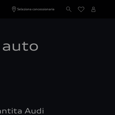
Seleziona concessionaria
a auto
ntita Audi