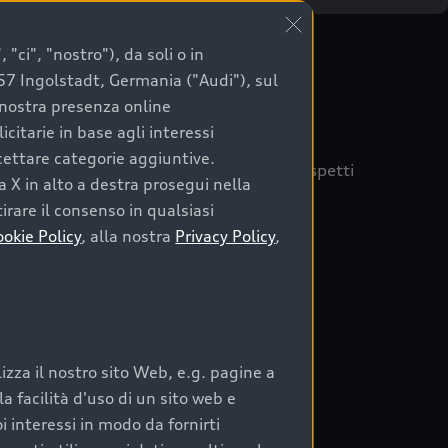
"ci", "nostro"), da soli o in
057 Ingolstadt, Germania ("Audi"), sul
a nostra presenza online
citarie in base agli interessi
ccettare categorie aggiuntive.
quisto sicuro, è essenziale considerare aspetti
a X in alto a destra prosegui nella
 Audi Prima Scelta :plus
irare il consenso in qualsiasi
ookie Policy
, alla nostra
Privacy Policy
,
auto
zza il nostro sito Web, e.g. pagine a
o:
 facilità d'uso di un sito web e
i interessi in modo da fornirti
rata nel tempo;