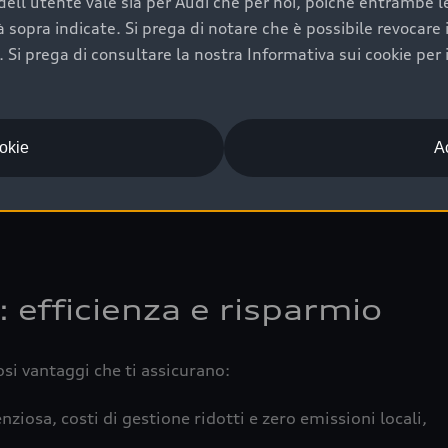
ell'utente vale sia per Audi che per noi, poiché entrambe le p
 completa della vettura certifica una manutenzione costa
ità sopra indicate. Si prega di notare che è possibile revocare
Si prega di consultare la nostra Informativa sui cookie per 
una buona conservazione evidenzia cura e attenzione del pr
componenti principali in ottimo stato garantiscono prestaz
iciale Audi che offre l’usato garantito tramite Audi Prima
ookie
Ac
 e coperto da garanzia fino a 4 anni per una maggiore tute
: efficienza e risparmio
osi vantaggi che ti assicurano:
nziosa, costi di gestione ridotti e zero emissioni locali,