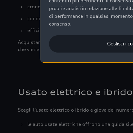
contenuti più pertinenti. Il consenso d
›
cronologia dei tagliandi: una documentazione
proprie analisi in relazione alle final
di performance in qualsiasi momento. 
›
condizioni della carrozzeria e degli interni: 
consenso.
›
efficienza meccanica: motore, trasmissione e 
Acquistare un’auto usata in una Concessionaria uff
Gestisci i c
che viene sottoposto a 110 controlli approfonditi
Usato elettrico e ibrido
Scegli l’usato elettrico o ibrido e giova dei numer
›
le auto usate elettriche offrono una guida sile