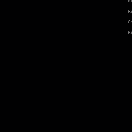
Ri
Ri
Co
Ri