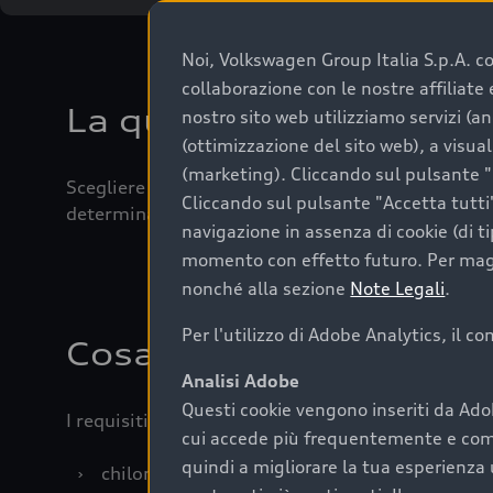
Noi, Volkswagen Group Italia S.p.A. con
collaborazione con le nostre affiliat
La qualità di acquistar
nostro sito web utilizziamo servizi (an
(ottimizzazione del sito web), a visua
(marketing). Cliccando sul pulsante "G
Scegliere un’auto usata è una decisione che coniug
Cliccando sul pulsante "Accetta tutti"
determinanti come la garanzia inclusa e l’affidabi
navigazione in assenza di cookie (di t
momento con effetto futuro. Per maggi
nonché alla sezione
Note Legali
.
Per l'utilizzo di Adobe Analytics, il c
Cosa sapere prima di a
Analisi Adobe
Questi cookie vengono inseriti da Ado
I requisiti fondamentali da considerare prima di a
cui accede più frequentemente e come 
quindi a migliorare la tua esperienza 
›
chilometraggio: un valore contenuto corrispo