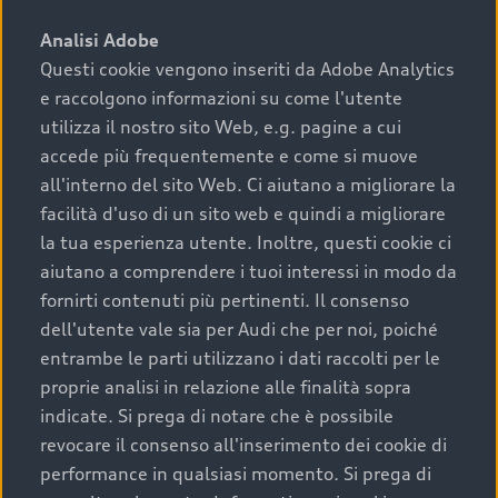
sono:
Analisi Adobe
Questi cookie vengono inseriti da Adobe Analytics
›
chilometraggio: un valore contenuto corrisponde a
e raccolgono informazioni su come l'utente
uno stato migliore del veicolo e a una maggiore
durata nel tempo;
utilizza il nostro sito Web, e.g. pagine a cui
accede più frequentemente e come si muove
›
cronologia dei tagliandi: una documentazione
all'interno del sito Web. Ci aiutano a migliorare la
completa della vettura certifica una manutenzione
facilità d'uso di un sito web e quindi a migliorare
costante e accurata;
la tua esperienza utente. Inoltre, questi cookie ci
›
condizioni della carrozzeria e degli interni: una
aiutano a comprendere i tuoi interessi in modo da
buona conservazione evidenzia cura e attenzione del
fornirti contenuti più pertinenti. Il consenso
precedente proprietario;
dell'utente vale sia per Audi che per noi, poiché
entrambe le parti utilizzano i dati raccolti per le
›
efficienza meccanica: motore, trasmissione e
proprie analisi in relazione alle finalità sopra
componenti principali in ottimo stato garantiscono
indicate. Si prega di notare che è possibile
prestazioni affidabili e sicure.
revocare il consenso all'inserimento dei cookie di
Acquistare un’auto usata in una Concessionaria ufficiale
performance in qualsiasi momento. Si prega di
Audi che offre l’usato garantito tramite Audi Prima