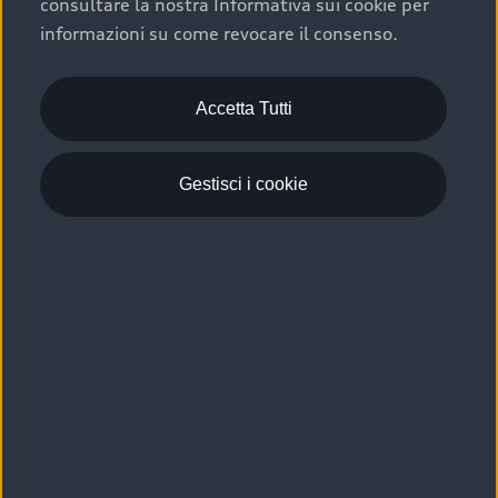
consultare la nostra Informativa sui cookie per
Scelta :plus, significa affidarsi ad un prodotto che viene
informazioni su come revocare il consenso.
sottoposto a 110 controlli approfonditi e coperto da
garanzia fino a 4 anni per una maggiore tutela del tuo
acquisto.
Accetta Tutti
Gestisci i cookie
Usato elettrico e ibrido:
efficienza e risparmio
Scegli l’usato elettrico o ibrido e giova dei numerosi
vantaggi che ti assicurano:
›
le auto usate elettriche offrono una guida silenziosa,
costi di gestione ridotti e zero emissioni locali,
›
mentre le auto usate ibride combinano efficienza e