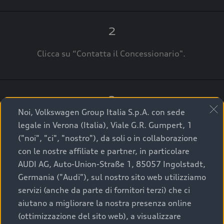
2
Clicca su “Contatta il Concessionario".
3
Noi, Volkswagen Group Italia S.p.A. con sede
A breve verrai ricontattato dal Customer Care
legale in Verona (Italia), Viale G.R. Gumpert, 1
Audi Center o direttamente dal Concessionario
("noi", "ci", "nostro"), da soli o in collaborazione
che ti supporterà per finalizzare la tua richiesta.
con le nostre affiliate e partner, in particolare
AUDI AG, Auto-Union-Straße 1, 85057 Ingolstadt,
Germania ("Audi"), sul nostro sito web utilizziamo
servizi (anche da parte di fornitori terzi) che ci
La qualità di acquistare
aiutano a migliorare la nostra presenza online
(ottimizzazione del sito web), a visualizzare
un’auto usata Audi