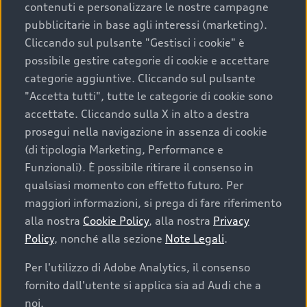
contenuti e personalizzare le nostre campagne
pubblicitarie in base agli interessi (marketing).
Scegliere un’auto usata è una decisione che coniuga
Cliccando sul pulsante "Gestisci i cookie" è
convenienza, affidabilità e sostenibilità. Per fare un
possibile gestire categorie di cookie e accettare
acquisto sicuro, è essenziale considerare aspetti
categorie aggiuntive. Cliccando sul pulsante
determinanti come la garanzia inclusa e l’affidabilità del
"Accetta tutti", tutte le categorie di cookie sono
marchio. Audi offre l’auto usata perfetta tramite Audi
accettate. Cliccando sulla X in alto a destra
Prima Scelta :plus
prosegui nella navigazione in assenza di cookie
(di tipologia Marketing, Performance e
Funzionali). È possibile ritirare il consenso in
qualsiasi momento con effetto futuro. Per
Cosa sapere prima di
maggiori informazioni, si prega di fare riferimento
acquistare la tua prossima
alla nostra
Cookie Policy
, alla nostra
Privacy
Policy
, nonché alla sezione
Note Legali
.
auto
Per l'utilizzo di Adobe Analytics, il consenso
fornito dall'utente si applica sia ad Audi che a
I requisiti fondamentali da considerare prima di
acquistare un’auto usata, oltre al prezzo e all'aspetto,
noi.