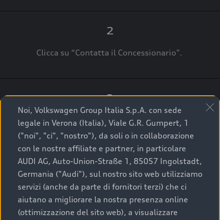
2
Clicca su “Contatta il Concessionario".
3
Noi, Volkswagen Group Italia S.p.A. con sede
A breve verrai ricontattato dal Customer Care
legale in Verona (Italia), Viale G.R. Gumpert, 1
Audi Center o direttamente dal Concessionario
("noi", "ci", "nostro"), da soli o in collaborazione
che ti supporterà per finalizzare la tua richiesta.
con le nostre affiliate e partner, in particolare
AUDI AG, Auto-Union-Straße 1, 85057 Ingolstadt,
Germania ("Audi"), sul nostro sito web utilizziamo
servizi (anche da parte di fornitori terzi) che ci
La qualità di acquistare
aiutano a migliorare la nostra presenza online
(ottimizzazione del sito web), a visualizzare
un’auto usata Audi