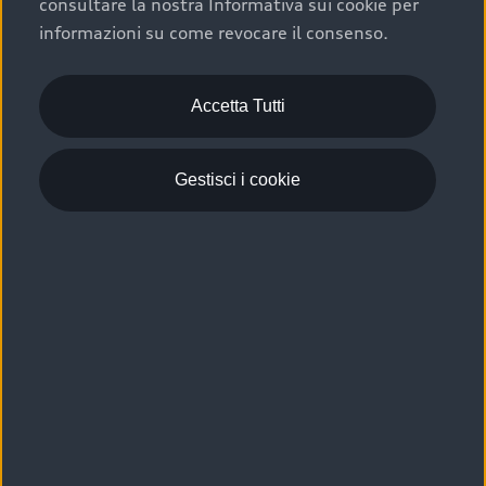
consultare la nostra Informativa sui cookie per
Scelta :plus, significa affidarsi ad un prodotto che viene
informazioni su come revocare il consenso.
sottoposto a 110 controlli approfonditi e coperto da
garanzia fino a 4 anni per una maggiore tutela del tuo
acquisto.
Accetta Tutti
Gestisci i cookie
Usato elettrico e ibrido:
efficienza e risparmio
Scegli l’usato elettrico o ibrido e giova dei numerosi
vantaggi che ti assicurano:
›
le auto usate elettriche offrono una guida silenziosa,
costi di gestione ridotti e zero emissioni locali,
›
mentre le auto usate ibride combinano efficienza e