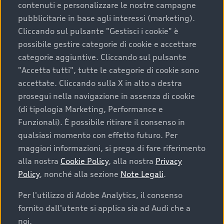
contenuti e personalizzare le nostre campagne
pubblicitarie in base agli interessi (marketing).
Scegliere un’auto usata è una decisione che coniuga
Cliccando sul pulsante "Gestisci i cookie" è
convenienza, affidabilità e sostenibilità. Per fare un
possibile gestire categorie di cookie e accettare
acquisto sicuro, è essenziale considerare aspetti
categorie aggiuntive. Cliccando sul pulsante
determinanti come la garanzia inclusa e l’affidabilità del
"Accetta tutti", tutte le categorie di cookie sono
marchio. Audi offre l’auto usata perfetta tramite Audi
accettate. Cliccando sulla X in alto a destra
Prima Scelta :plus
prosegui nella navigazione in assenza di cookie
(di tipologia Marketing, Performance e
Funzionali). È possibile ritirare il consenso in
qualsiasi momento con effetto futuro. Per
Cosa sapere prima di
maggiori informazioni, si prega di fare riferimento
acquistare la tua prossima
alla nostra
Cookie Policy
, alla nostra
Privacy
Policy
, nonché alla sezione
Note Legali
.
auto
Per l'utilizzo di Adobe Analytics, il consenso
fornito dall'utente si applica sia ad Audi che a
I requisiti fondamentali da considerare prima di
acquistare un’auto usata, oltre al prezzo e all'aspetto,
noi.