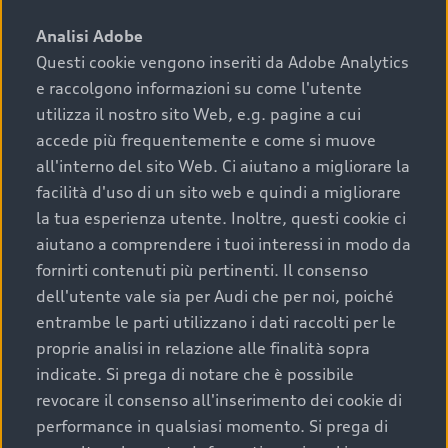
sono:
Analisi Adobe
Questi cookie vengono inseriti da Adobe Analytics
›
chilometraggio: un valore contenuto corrisponde a
e raccolgono informazioni su come l'utente
uno stato migliore del veicolo e a una maggiore
durata nel tempo;
utilizza il nostro sito Web, e.g. pagine a cui
accede più frequentemente e come si muove
›
cronologia dei tagliandi: una documentazione
all'interno del sito Web. Ci aiutano a migliorare la
completa della vettura certifica una manutenzione
facilità d'uso di un sito web e quindi a migliorare
costante e accurata;
la tua esperienza utente. Inoltre, questi cookie ci
›
condizioni della carrozzeria e degli interni: una
aiutano a comprendere i tuoi interessi in modo da
buona conservazione evidenzia cura e attenzione del
fornirti contenuti più pertinenti. Il consenso
precedente proprietario;
dell'utente vale sia per Audi che per noi, poiché
entrambe le parti utilizzano i dati raccolti per le
›
efficienza meccanica: motore, trasmissione e
proprie analisi in relazione alle finalità sopra
componenti principali in ottimo stato garantiscono
indicate. Si prega di notare che è possibile
prestazioni affidabili e sicure.
revocare il consenso all'inserimento dei cookie di
Acquistare un’auto usata in una Concessionaria ufficiale
performance in qualsiasi momento. Si prega di
Audi che offre l’usato garantito tramite Audi Prima