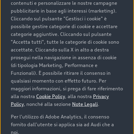
contenuti e personalizzare le nostre campagne
pubblicitarie in base agli interessi (marketing).
Scegliere un’auto usata è una decisione che coniuga
Cliccando sul pulsante "Gestisci i cookie" è
convenienza, affidabilità e sostenibilità. Per fare un
possibile gestire categorie di cookie e accettare
acquisto sicuro, è essenziale considerare aspetti
categorie aggiuntive. Cliccando sul pulsante
determinanti come la garanzia inclusa e l’affidabilità del
"Accetta tutti", tutte le categorie di cookie sono
marchio. Audi offre l’auto usata perfetta tramite Audi
accettate. Cliccando sulla X in alto a destra
Prima Scelta :plus
prosegui nella navigazione in assenza di cookie
(di tipologia Marketing, Performance e
Funzionali). È possibile ritirare il consenso in
qualsiasi momento con effetto futuro. Per
Cosa sapere prima di
maggiori informazioni, si prega di fare riferimento
acquistare la tua prossima
alla nostra
Cookie Policy
, alla nostra
Privacy
Policy
, nonché alla sezione
Note Legali
.
auto
Per l'utilizzo di Adobe Analytics, il consenso
fornito dall'utente si applica sia ad Audi che a
I requisiti fondamentali da considerare prima di
acquistare un’auto usata, oltre al prezzo e all'aspetto,
noi.