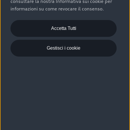
consultare la nostra Informativa sui cookie per
Scelta :plus, significa affidarsi ad un prodotto che viene
informazioni su come revocare il consenso.
sottoposto a 110 controlli approfonditi e coperto da
garanzia fino a 4 anni per una maggiore tutela del tuo
acquisto.
Accetta Tutti
Gestisci i cookie
Usato elettrico e ibrido:
efficienza e risparmio
Scegli l’usato elettrico o ibrido e giova dei numerosi
vantaggi che ti assicurano:
›
le auto usate elettriche offrono una guida silenziosa,
costi di gestione ridotti e zero emissioni locali,
›
mentre le auto usate ibride combinano efficienza e