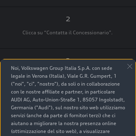
2
Clicca su “Contatta il Concessionario".
3
Noi, Volkswagen Group Italia S.p.A. con sede
A breve verrai ricontattato dal Customer Care
legale in Verona (Italia), Viale G.R. Gumpert, 1
Audi Center o direttamente dal Concessionario
("noi", "ci", "nostro"), da soli o in collaborazione
che ti supporterà per finalizzare la tua richiesta.
con le nostre affiliate e partner, in particolare
AUDI AG, Auto-Union-Straße 1, 85057 Ingolstadt,
Germania ("Audi"), sul nostro sito web utilizziamo
servizi (anche da parte di fornitori terzi) che ci
La qualità di acquistare
aiutano a migliorare la nostra presenza online
(ottimizzazione del sito web), a visualizzare
un’auto usata Audi