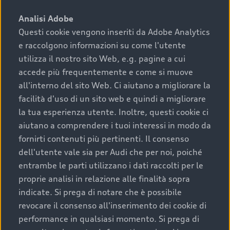
sono:
Analisi Adobe
Questi cookie vengono inseriti da Adobe Analytics
›
chilometraggio: un valore contenuto corrisponde a
e raccolgono informazioni su come l'utente
uno stato migliore del veicolo e a una maggiore
durata nel tempo;
utilizza il nostro sito Web, e.g. pagine a cui
accede più frequentemente e come si muove
›
cronologia dei tagliandi: una documentazione
all'interno del sito Web. Ci aiutano a migliorare la
completa della vettura certifica una manutenzione
facilità d'uso di un sito web e quindi a migliorare
costante e accurata;
la tua esperienza utente. Inoltre, questi cookie ci
›
condizioni della carrozzeria e degli interni: una
aiutano a comprendere i tuoi interessi in modo da
buona conservazione evidenzia cura e attenzione del
fornirti contenuti più pertinenti. Il consenso
precedente proprietario;
dell'utente vale sia per Audi che per noi, poiché
entrambe le parti utilizzano i dati raccolti per le
›
efficienza meccanica: motore, trasmissione e
proprie analisi in relazione alle finalità sopra
componenti principali in ottimo stato garantiscono
indicate. Si prega di notare che è possibile
prestazioni affidabili e sicure.
revocare il consenso all'inserimento dei cookie di
Acquistare un’auto usata in una Concessionaria ufficiale
performance in qualsiasi momento. Si prega di
Audi che offre l’usato garantito tramite Audi Prima