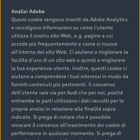
sono:
Analisi Adobe
Questi cookie vengono inseriti da Adobe Analytics
›
chilometraggio: un valore contenuto corrisponde a
e raccolgono informazioni su come l'utente
uno stato migliore del veicolo e a una maggiore
durata nel tempo;
utilizza il nostro sito Web, e.g. pagine a cui
accede più frequentemente e come si muove
›
cronologia dei tagliandi: una documentazione
all'interno del sito Web. Ci aiutano a migliorare la
completa della vettura certifica una manutenzione
facilità d'uso di un sito web e quindi a migliorare
costante e accurata;
la tua esperienza utente. Inoltre, questi cookie ci
›
condizioni della carrozzeria e degli interni: una
aiutano a comprendere i tuoi interessi in modo da
buona conservazione evidenzia cura e attenzione del
fornirti contenuti più pertinenti. Il consenso
precedente proprietario;
dell'utente vale sia per Audi che per noi, poiché
entrambe le parti utilizzano i dati raccolti per le
›
efficienza meccanica: motore, trasmissione e
proprie analisi in relazione alle finalità sopra
componenti principali in ottimo stato garantiscono
indicate. Si prega di notare che è possibile
prestazioni affidabili e sicure.
revocare il consenso all'inserimento dei cookie di
Acquistare un’auto usata in una Concessionaria ufficiale
performance in qualsiasi momento. Si prega di
Audi che offre l’usato garantito tramite Audi Prima