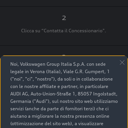
2
Clicca su “Contatta il Concessionario".
3
Noi, Volkswagen Group Italia S.p.A. con sede
A breve verrai ricontattato dal Customer Care
legale in Verona (Italia), Viale G.R. Gumpert, 1
Audi Center o direttamente dal Concessionario
("noi", "ci", "nostro"), da soli o in collaborazione
che ti supporterà per finalizzare la tua richiesta.
con le nostre affiliate e partner, in particolare
AUDI AG, Auto-Union-Straße 1, 85057 Ingolstadt,
Germania ("Audi"), sul nostro sito web utilizziamo
servizi (anche da parte di fornitori terzi) che ci
La qualità di acquistare
aiutano a migliorare la nostra presenza online
(ottimizzazione del sito web), a visualizzare
un’auto usata Audi