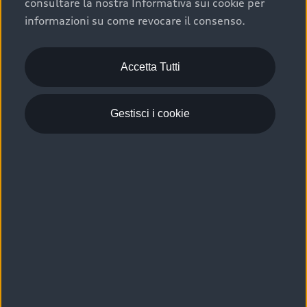
consultare la nostra Informativa sui cookie per
Scelta :plus, significa affidarsi ad un prodotto che viene
informazioni su come revocare il consenso.
sottoposto a 110 controlli approfonditi e coperto da
garanzia fino a 4 anni per una maggiore tutela del tuo
acquisto.
Accetta Tutti
Gestisci i cookie
Usato elettrico e ibrido:
efficienza e risparmio
Scegli l’usato elettrico o ibrido e giova dei numerosi
vantaggi che ti assicurano:
›
le auto usate elettriche offrono una guida silenziosa,
costi di gestione ridotti e zero emissioni locali,
›
mentre le auto usate ibride combinano efficienza e