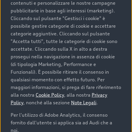
contenuti e personalizzare le nostre campagne
pubblicitarie in base agli interessi (marketing).
Scegliere un’auto usata è una decisione che coniuga
Cliccando sul pulsante "Gestisci i cookie" è
convenienza, affidabilità e sostenibilità. Per fare un
possibile gestire categorie di cookie e accettare
acquisto sicuro, è essenziale considerare aspetti
categorie aggiuntive. Cliccando sul pulsante
determinanti come la garanzia inclusa e l’affidabilità del
"Accetta tutti", tutte le categorie di cookie sono
marchio. Audi offre l’auto usata perfetta tramite Audi
accettate. Cliccando sulla X in alto a destra
Prima Scelta :plus
prosegui nella navigazione in assenza di cookie
(di tipologia Marketing, Performance e
Funzionali). È possibile ritirare il consenso in
qualsiasi momento con effetto futuro. Per
Cosa sapere prima di
maggiori informazioni, si prega di fare riferimento
acquistare la tua prossima
alla nostra
Cookie Policy
, alla nostra
Privacy
Policy
, nonché alla sezione
Note Legali
.
auto
Per l'utilizzo di Adobe Analytics, il consenso
fornito dall'utente si applica sia ad Audi che a
I requisiti fondamentali da considerare prima di
acquistare un’auto usata, oltre al prezzo e all'aspetto,
noi.