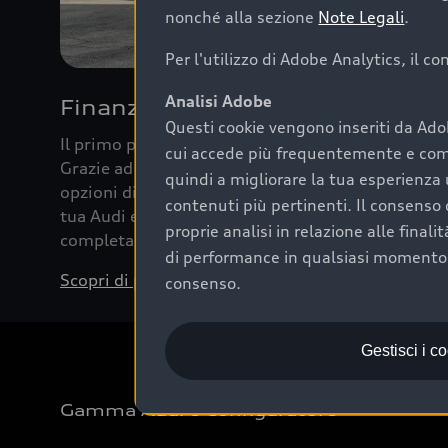
nonché alla sezione
Note Legali
.
Per l'utilizzo di Adobe Analytics, il c
Analisi Adobe
Finanziare la tua Audi
Questi cookie vengono inseriti da Ado
Il primo passo verso l’emozione di guidare un’Au
cui accede più frequentemente e come 
Grazie ad Audi Financial Services possiamo forni
quindi a migliorare la tua esperienza 
opzioni di acquisto. Con Audi Value ti garantiamo 
contenuti più pertinenti. Il consenso d
tua Audi e, al termine del finanziamento, tutta la 
proprie analisi in relazione alle final
completare l’acquisto, sostituirla o restituirla.
di performance in qualsiasi momento. 
Scopri di più
consenso.
Gestisci i c
Gamma Audi e Configuratore