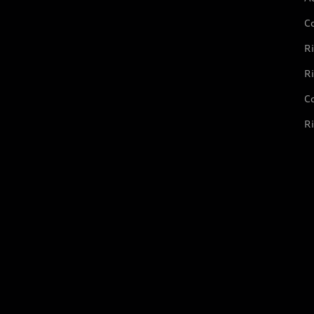
C
Ri
Ri
Co
Ri