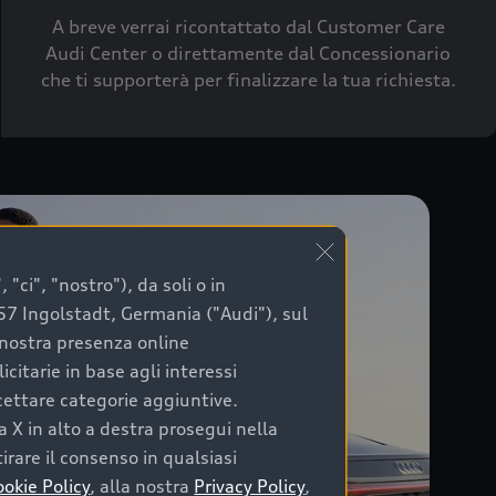
A breve verrai ricontattato dal Customer Care
Audi Center o direttamente dal Concessionario
che ti supporterà per finalizzare la tua richiesta.
"ci", "nostro"), da soli o in
057 Ingolstadt, Germania ("Audi"), sul
a nostra presenza online
citarie in base agli interessi
ccettare categorie aggiuntive.
a X in alto a destra prosegui nella
irare il consenso in qualsiasi
ookie Policy
, alla nostra
Privacy Policy
,