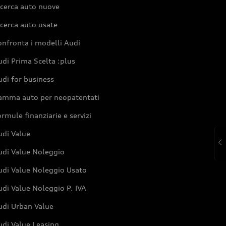
icerca auto nuove
cerca auto usate
nfronta i modelli Audi
di Prima Scelta :plus
di for business
amma auto per neopatentati
rmule finanziarie e servizi
udi Value
udi Value Noleggio
udi Value Noleggio Usato
di Value Noleggio P. IVA
udi Urban Value
udi Value Leasing