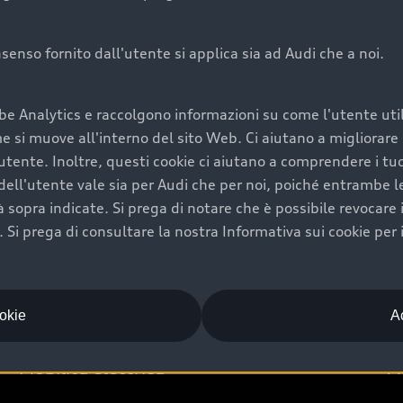
onsenso fornito dall'utente si applica sia ad Audi che a noi.
Audi Premium Ca
be Analytics e raccolgono informazioni su come l'utente utili
di è comprarne una.
Per la tua nuova Audi, entro
si muove all'interno del sito Web. Ci aiutano a migliorare la
rti un’ampia gamma di
puoi attivare il Piano Premiu
utente. Inoltre, questi cookie ci aiutano a comprendere i tuo
il valore futuro della
copertura previsti, persona
ell'utente vale sia per Audi che per noi, poiché entrambe le p
libertà di scegliere se
ogni auto.
ità sopra indicate. Si prega di notare che è possibile revocare
Scopri di più
Si prega di consultare la nostra Informativa sui cookie per 
ookie
Ac
Mobilità elettrica
A