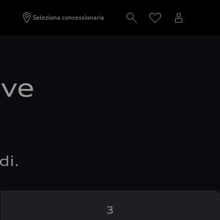
Seleziona concessionaria
ove
di.
3