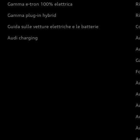
Gamma e-tron 100% elettrica
R
Gamma plug-in hybrid
Ri
Guida sulle vetture elettriche e le batterie
Co
Audi charging
Au
Au
G
Fo
A
A
A
Au
A
A