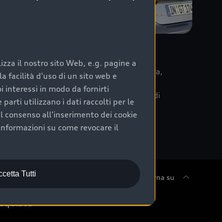
re
zza il nostro sito Web, e.g. pagine a
 la data di immatricolazione della vettura,
 facilità d'uso di un sito web e
m Care. Scopri i cinque diversi livelli di
i interessi in modo da fornirti
lizzati secondo le tabelle manutenzione di
arti utilizzano i dati raccolti per le
 il consenso all'inserimento dei cookie
informazioni su come revocare il
cetta Tutti
Torna su
cquista