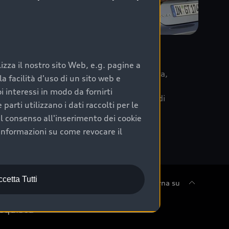
re
zza il nostro sito Web, e.g. pagine a
 la data di immatricolazione della vettura,
 facilità d'uso di un sito web e
m Care. Scopri i cinque diversi livelli di
i interessi in modo da fornirti
lizzati secondo le tabelle manutenzione di
arti utilizzano i dati raccolti per le
 il consenso all'inserimento dei cookie
informazioni su come revocare il
cetta Tutti
Torna su
cquista