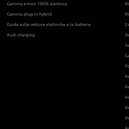
Gamma e-tron 100% elettrica
R
Gamma plug-in hybrid
Ri
Guida sulle vetture elettriche e le batterie
Co
Audi charging
Au
Au
G
Fo
A
A
A
Au
A
A