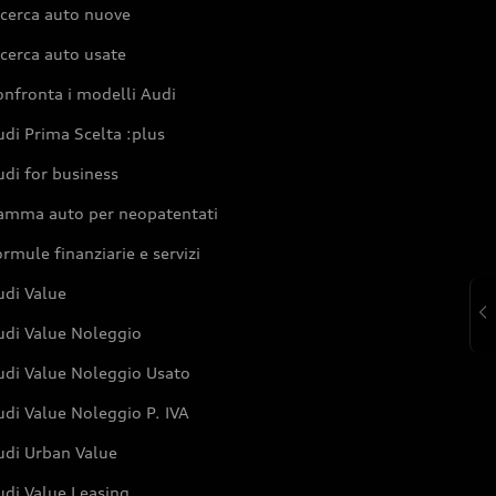
icerca auto nuove
cerca auto usate
nfronta i modelli Audi
di Prima Scelta :plus
di for business
amma auto per neopatentati
rmule finanziarie e servizi
udi Value
udi Value Noleggio
udi Value Noleggio Usato
di Value Noleggio P. IVA
udi Urban Value
udi Value Leasing