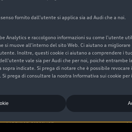
onsenso fornito dall'utente si applica sia ad Audi che a noi.
Audi Premium Ca
be Analytics e raccolgono informazioni su come l'utente utili
di è comprarne una.
Per la tua nuova Audi, entro
si muove all'interno del sito Web. Ci aiutano a migliorare la
rti un’ampia gamma di
puoi attivare il Piano Premiu
utente. Inoltre, questi cookie ci aiutano a comprendere i tuo
il valore futuro della
copertura previsti, persona
ell'utente vale sia per Audi che per noi, poiché entrambe le p
libertà di scegliere se
ogni auto.
ità sopra indicate. Si prega di notare che è possibile revocare
Scopri di più
Si prega di consultare la nostra Informativa sui cookie per 
ookie
Ac
Mobilità elettrica
A