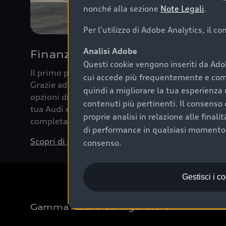
nonché alla sezione
Note Legali
.
Per l'utilizzo di Adobe Analytics, il c
Analisi Adobe
Finanziare la tua Audi
Questi cookie vengono inseriti da Ado
Il primo passo verso l’emozione di guidare un’Au
cui accede più frequentemente e come 
Grazie ad Audi Financial Services possiamo forni
quindi a migliorare la tua esperienza 
opzioni di acquisto. Con Audi Value ti garantiamo 
contenuti più pertinenti. Il consenso d
tua Audi e, al termine del finanziamento, tutta la 
proprie analisi in relazione alle final
completare l’acquisto, sostituirla o restituirla.
di performance in qualsiasi momento. 
Scopri di più
consenso.
Gestisci i c
Gamma Audi e Configuratore