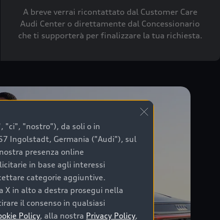
A breve verrai ricontattato dal Customer Care
Audi Center o direttamente dal Concessionario
che ti supporterà per finalizzare la tua richiesta.
"ci", "nostro"), da soli o in
057 Ingolstadt, Germania ("Audi"), sul
a nostra presenza online
citarie in base agli interessi
ccettare categorie aggiuntive.
a X in alto a destra prosegui nella
irare il consenso in qualsiasi
ookie Policy
, alla nostra
Privacy Policy
,