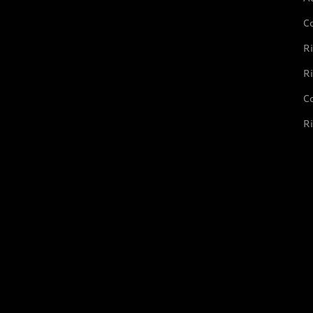
C
Ri
Ri
Co
Ri