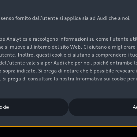
onsenso fornito dall'utente si applica sia ad Audi che a noi.
Audi Premium Ca
be Analytics e raccolgono informazioni su come l'utente utili
di è comprarne una.
Per la tua nuova Audi, entro
si muove all'interno del sito Web. Ci aiutano a migliorare la
rti un’ampia gamma di
puoi attivare il Piano Premiu
utente. Inoltre, questi cookie ci aiutano a comprendere i tuo
il valore futuro della
copertura previsti, persona
ell'utente vale sia per Audi che per noi, poiché entrambe le p
libertà di scegliere se
ogni auto.
ità sopra indicate. Si prega di notare che è possibile revocare
Scopri di più
Si prega di consultare la nostra Informativa sui cookie per 
ookie
Ac
Mobilità elettrica
A