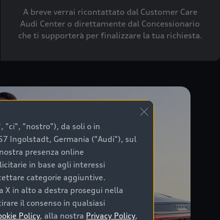
A breve verrai ricontattato dal Customer Care
Audi Center o direttamente dal Concessionario
che ti supporterà per finalizzare la tua richiesta.
"ci", "nostro"), da soli o in
057 Ingolstadt, Germania ("Audi"), sul
a nostra presenza online
citarie in base agli interessi
ccettare categorie aggiuntive.
a X in alto a destra prosegui nella
irare il consenso in qualsiasi
ookie Policy
, alla nostra
Privacy Policy
,