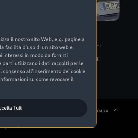
re
zza il nostro sito Web, e.g. pagine a
 la data di immatricolazione della vettura,
 facilità d'uso di un sito web e
m Care. Scopri i cinque diversi livelli di
i interessi in modo da fornirti
lizzati secondo le tabelle manutenzione di
arti utilizzano i dati raccolti per le
 il consenso all'inserimento dei cookie
informazioni su come revocare il
cetta Tutti
Torna su
cquista