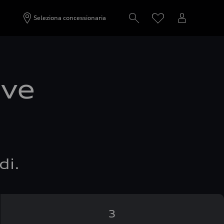
Seleziona concessionaria
ove
di.
3