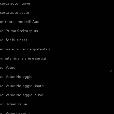
icerca auto nuove
cerca auto usate
nfronta i modelli Audi
di Prima Scelta :plus
di for business
amma auto per neopatentati
rmule finanziarie e servizi
udi Value
udi Value Noleggio
udi Value Noleggio Usato
di Value Noleggio P. IVA
udi Urban Value
udi Value Leasing