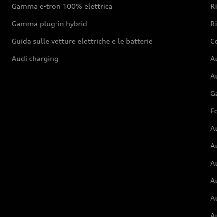
Gamma e-tron 100% elettrica
R
Gamma plug-in hybrid
Ri
Guida sulle vetture elettriche e le batterie
Co
Audi charging
Au
Au
G
Fo
A
A
A
Au
A
A