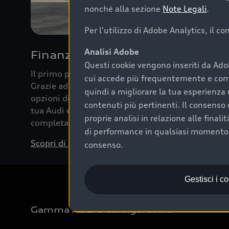
nonché alla sezione
Note Legali
.
Per l'utilizzo di Adobe Analytics, il c
Analisi Adobe
Finanziare la tua Audi
Questi cookie vengono inseriti da Ado
Il primo passo verso l’emozione di guidare un’Au
cui accede più frequentemente e come 
Grazie ad Audi Financial Services possiamo forni
quindi a migliorare la tua esperienza 
opzioni di acquisto. Con Audi Value ti garantiamo 
contenuti più pertinenti. Il consenso d
tua Audi e, al termine del finanziamento, tutta la 
proprie analisi in relazione alle final
completare l’acquisto, sostituirla o restituirla.
di performance in qualsiasi momento. 
Scopri di più
consenso.
Gestisci i c
Gamma Audi e Configuratore