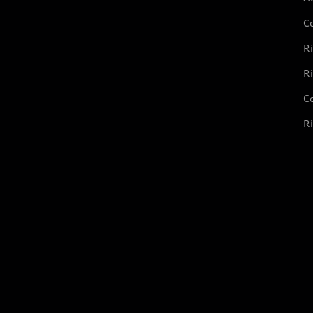
C
Ri
Ri
Co
Ri