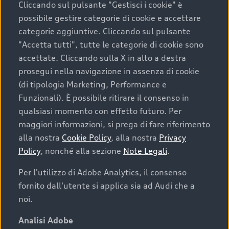
Cliccando sul pulsante "Gestisci i cookie" è
possibile gestire categorie di cookie e accettare
categorie aggiuntive. Cliccando sul pulsante
"Accetta tutti", tutte le categorie di cookie sono
accettate. Cliccando sulla X in alto a destra
prosegui nella navigazione in assenza di cookie
(di tipologia Marketing, Performance e
Funzionali). È possibile ritirare il consenso in
qualsiasi momento con effetto futuro. Per
maggiori informazioni, si prega di fare riferimento
Finanziare la tua Audi
alla nostra
Cookie Policy
, alla nostra
Privacy
Policy
, nonché alla sezione
Note Legali
.
Il primo passo verso l’emozione di guidare un’Audi
è comprarne una. Grazie ad Audi Financial
Per l'utilizzo di Adobe Analytics, il consenso
Services possiamo fornirti un’ampia gamma di
fornito dall'utente si applica sia ad Audi che a
opzioni di acquisto. Con Audi Value ti garantiamo
noi.
il valore futuro della tua Audi e, al termine del
finanziamento, tutta la libertà di scegliere se
Analisi Adobe