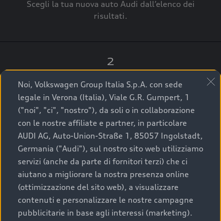
Scegli la tua nuova auto Audi dall’elenco dei
risultati.
2
Clicca su “Contatta il Concessionario”.
Noi, Volkswagen Group Italia S.p.A. con sede
legale in Verona (Italia), Viale G.R. Gumpert, 1
("noi", "ci", "nostro"), da soli o in collaborazione
con le nostre affiliate e partner, in particolare
3
AUDI AG, Auto-Union-Straße 1, 85057 Ingolstadt,
Germania ("Audi"), sul nostro sito web utilizziamo
A breve verrai ricontattato dal Customer Care
servizi (anche da parte di fornitori terzi) che ci
Audi Center o direttamente dal Concessionario
aiutano a migliorare la nostra presenza online
che ti supporterà per finalizzare la tua richiesta.
(ottimizzazione del sito web), a visualizzare
contenuti e personalizzare le nostre campagne
pubblicitarie in base agli interessi (marketing).