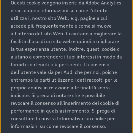
completare l’acquisto, sostituirla o restituirla.
Questi cookie vengono inseriti da Adobe Analytics
e raccolgono informazioni su come l'utente
Scopri di più
utilizza il nostro sito Web, e.g. pagine a cui
accede più frequentemente e come si muove
all'interno del sito Web. Ci aiutano a migliorare la
facilità d'uso di un sito web e quindi a migliorare
la tua esperienza utente. Inoltre, questi cookie ci
aiutano a comprendere i tuoi interessi in modo da
fornirti contenuti più pertinenti. Il consenso
dell'utente vale sia per Audi che per noi, poiché
entrambe le parti utilizzano i dati raccolti per le
proprie analisi in relazione alle finalità sopra
indicate. Si prega di notare che è possibile
Audi Premium Care
revocare il consenso all'inserimento dei cookie di
performance in qualsiasi momento. Si prega di
Per la tua nuova Audi, entro la data di
consultare la nostra Informativa sui cookie per
immatricolazione della vettura, puoi attivare il
informazioni su come revocare il consenso.
Piano Premium Care. Scopri i cinque diversi livelli