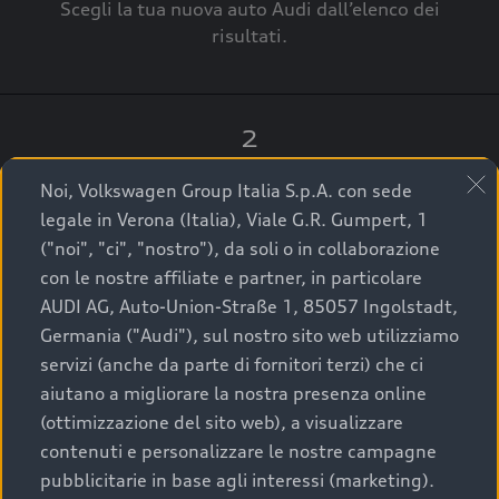
Scegli la tua nuova auto Audi dall’elenco dei
risultati.
2
Clicca su “Contatta il Concessionario”.
Noi, Volkswagen Group Italia S.p.A. con sede
legale in Verona (Italia), Viale G.R. Gumpert, 1
("noi", "ci", "nostro"), da soli o in collaborazione
con le nostre affiliate e partner, in particolare
3
AUDI AG, Auto-Union-Straße 1, 85057 Ingolstadt,
Germania ("Audi"), sul nostro sito web utilizziamo
A breve verrai ricontattato dal Customer Care
servizi (anche da parte di fornitori terzi) che ci
Audi Center o direttamente dal Concessionario
aiutano a migliorare la nostra presenza online
che ti supporterà per finalizzare la tua richiesta.
(ottimizzazione del sito web), a visualizzare
contenuti e personalizzare le nostre campagne
pubblicitarie in base agli interessi (marketing).