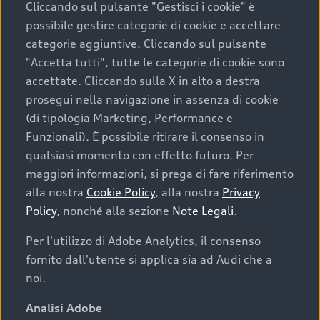
Cliccando sul pulsante "Gestisci i cookie" è
possibile gestire categorie di cookie e accettare
categorie aggiuntive. Cliccando sul pulsante
"Accetta tutti", tutte le categorie di cookie sono
accettate. Cliccando sulla X in alto a destra
prosegui nella navigazione in assenza di cookie
(di tipologia Marketing, Performance e
Funzionali). È possibile ritirare il consenso in
qualsiasi momento con effetto futuro. Per
maggiori informazioni, si prega di fare riferimento
Finanziare la tua Audi
alla nostra
Cookie Policy
, alla nostra
Privacy
Policy
, nonché alla sezione
Note Legali
.
Il primo passo verso l’emozione di guidare un’Audi
è comprarne una. Grazie ad Audi Financial
Per l'utilizzo di Adobe Analytics, il consenso
Services possiamo fornirti un’ampia gamma di
fornito dall'utente si applica sia ad Audi che a
opzioni di acquisto. Con Audi Value ti garantiamo
noi.
il valore futuro della tua Audi e, al termine del
finanziamento, tutta la libertà di scegliere se
Analisi Adobe