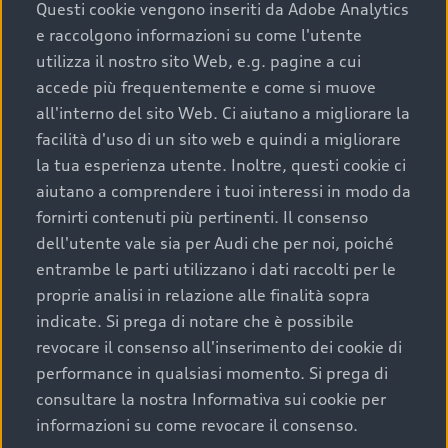
completare l’acquisto, sostituirla o restituirla.
Questi cookie vengono inseriti da Adobe Analytics
e raccolgono informazioni su come l'utente
Scopri di più
utilizza il nostro sito Web, e.g. pagine a cui
accede più frequentemente e come si muove
all'interno del sito Web. Ci aiutano a migliorare la
facilità d'uso di un sito web e quindi a migliorare
la tua esperienza utente. Inoltre, questi cookie ci
aiutano a comprendere i tuoi interessi in modo da
fornirti contenuti più pertinenti. Il consenso
dell'utente vale sia per Audi che per noi, poiché
entrambe le parti utilizzano i dati raccolti per le
proprie analisi in relazione alle finalità sopra
indicate. Si prega di notare che è possibile
Audi Premium Care
revocare il consenso all'inserimento dei cookie di
performance in qualsiasi momento. Si prega di
Per la tua nuova Audi, entro la data di
consultare la nostra Informativa sui cookie per
immatricolazione della vettura, puoi attivare il
informazioni su come revocare il consenso.
Piano Premium Care. Scopri i cinque diversi livelli