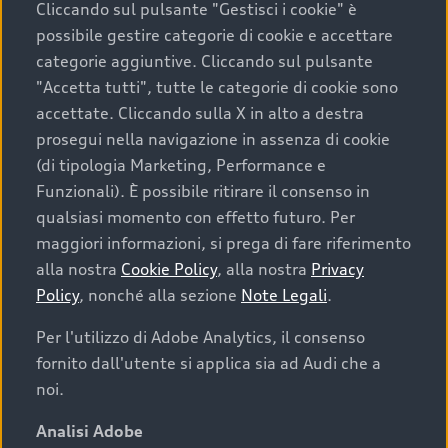
Cliccando sul pulsante "Gestisci i cookie" è
possibile gestire categorie di cookie e accettare
categorie aggiuntive. Cliccando sul pulsante
"Accetta tutti", tutte le categorie di cookie sono
accettate. Cliccando sulla X in alto a destra
prosegui nella navigazione in assenza di cookie
(di tipologia Marketing, Performance e
Funzionali). È possibile ritirare il consenso in
qualsiasi momento con effetto futuro. Per
maggiori informazioni, si prega di fare riferimento
Finanziare la tua Audi
alla nostra
Cookie Policy
, alla nostra
Privacy
Policy
, nonché alla sezione
Note Legali
.
Il primo passo verso l’emozione di guidare un’Audi
è comprarne una. Grazie ad Audi Financial
Per l'utilizzo di Adobe Analytics, il consenso
Services possiamo fornirti un’ampia gamma di
fornito dall'utente si applica sia ad Audi che a
opzioni di acquisto. Con Audi Value ti garantiamo
noi.
il valore futuro della tua Audi e, al termine del
finanziamento, tutta la libertà di scegliere se
Analisi Adobe