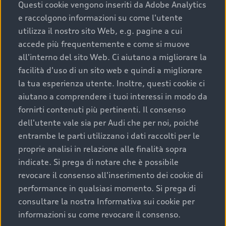
completare l’acquisto, sostituirla o restituirla.
Questi cookie vengono inseriti da Adobe Analytics
e raccolgono informazioni su come l'utente
Scopri di più
utilizza il nostro sito Web, e.g. pagine a cui
accede più frequentemente e come si muove
all'interno del sito Web. Ci aiutano a migliorare la
facilità d'uso di un sito web e quindi a migliorare
la tua esperienza utente. Inoltre, questi cookie ci
aiutano a comprendere i tuoi interessi in modo da
fornirti contenuti più pertinenti. Il consenso
dell'utente vale sia per Audi che per noi, poiché
entrambe le parti utilizzano i dati raccolti per le
proprie analisi in relazione alle finalità sopra
indicate. Si prega di notare che è possibile
Audi Premium Care
revocare il consenso all'inserimento dei cookie di
performance in qualsiasi momento. Si prega di
Per la tua nuova Audi, entro la data di
consultare la nostra Informativa sui cookie per
immatricolazione della vettura, puoi attivare il
informazioni su come revocare il consenso.
Piano Premium Care. Scopri i cinque diversi livelli