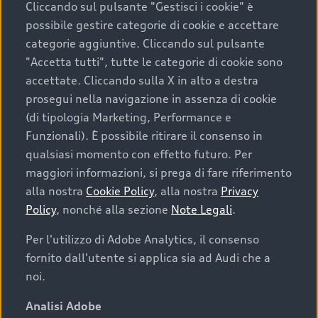
Cliccando sul pulsante "Gestisci i cookie" è
possibile gestire categorie di cookie e accettare
categorie aggiuntive. Cliccando sul pulsante
"Accetta tutti", tutte le categorie di cookie sono
accettate. Cliccando sulla X in alto a destra
prosegui nella navigazione in assenza di cookie
(di tipologia Marketing, Performance e
Funzionali). È possibile ritirare il consenso in
qualsiasi momento con effetto futuro. Per
maggiori informazioni, si prega di fare riferimento
Finanziare la tua Audi
alla nostra
Cookie Policy
, alla nostra
Privacy
Policy
, nonché alla sezione
Note Legali
.
Il primo passo verso l’emozione di guidare un’Audi
è comprarne una. Grazie ad Audi Financial
Per l'utilizzo di Adobe Analytics, il consenso
Services possiamo fornirti un’ampia gamma di
fornito dall'utente si applica sia ad Audi che a
opzioni di acquisto. Con Audi Value ti garantiamo
noi.
il valore futuro della tua Audi e, al termine del
finanziamento, tutta la libertà di scegliere se
Analisi Adobe