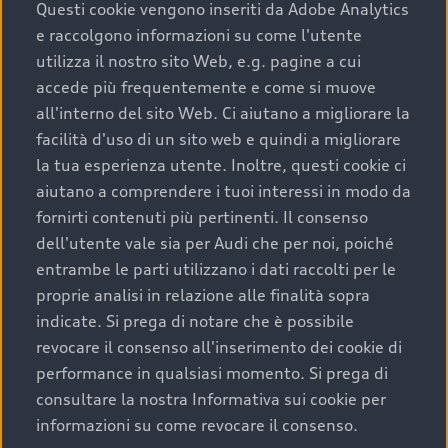
completare l’acquisto, sostituirla o restituirla.
Questi cookie vengono inseriti da Adobe Analytics
e raccolgono informazioni su come l'utente
Scopri di più
utilizza il nostro sito Web, e.g. pagine a cui
accede più frequentemente e come si muove
all'interno del sito Web. Ci aiutano a migliorare la
facilità d'uso di un sito web e quindi a migliorare
la tua esperienza utente. Inoltre, questi cookie ci
aiutano a comprendere i tuoi interessi in modo da
fornirti contenuti più pertinenti. Il consenso
dell'utente vale sia per Audi che per noi, poiché
entrambe le parti utilizzano i dati raccolti per le
proprie analisi in relazione alle finalità sopra
indicate. Si prega di notare che è possibile
Audi Premium Care
revocare il consenso all'inserimento dei cookie di
performance in qualsiasi momento. Si prega di
Per la tua nuova Audi, entro la data di
consultare la nostra Informativa sui cookie per
immatricolazione della vettura, puoi attivare il
informazioni su come revocare il consenso.
Piano Premium Care. Scopri i cinque diversi livelli