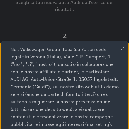
Scegli la tua nuova auto Audi dall’elenco dei
risultati.
2
Clicca su “Contatta il Concessionario”.
Noi, Volkswagen Group Italia S.p.A. con sede
legale in Verona (Italia), Viale G.R. Gumpert, 1
("noi", "ci", "nostro"), da soli o in collaborazione
con le nostre affiliate e partner, in particolare
3
AUDI AG, Auto-Union-Straße 1, 85057 Ingolstadt,
Germania ("Audi"), sul nostro sito web utilizziamo
A breve verrai ricontattato dal Customer Care
servizi (anche da parte di fornitori terzi) che ci
Audi Center o direttamente dal Concessionario
aiutano a migliorare la nostra presenza online
che ti supporterà per finalizzare la tua richiesta.
(ottimizzazione del sito web), a visualizzare
contenuti e personalizzare le nostre campagne
pubblicitarie in base agli interessi (marketing).