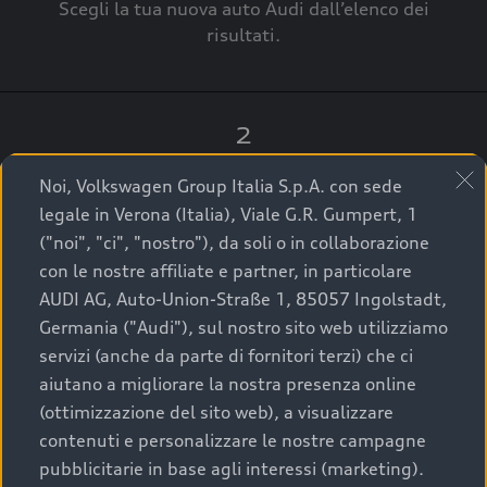
Scegli la tua nuova auto Audi dall’elenco dei
risultati.
2
Clicca su “Contatta il Concessionario”.
Noi, Volkswagen Group Italia S.p.A. con sede
legale in Verona (Italia), Viale G.R. Gumpert, 1
("noi", "ci", "nostro"), da soli o in collaborazione
con le nostre affiliate e partner, in particolare
3
AUDI AG, Auto-Union-Straße 1, 85057 Ingolstadt,
Germania ("Audi"), sul nostro sito web utilizziamo
A breve verrai ricontattato dal Customer Care
servizi (anche da parte di fornitori terzi) che ci
Audi Center o direttamente dal Concessionario
aiutano a migliorare la nostra presenza online
che ti supporterà per finalizzare la tua richiesta.
(ottimizzazione del sito web), a visualizzare
contenuti e personalizzare le nostre campagne
pubblicitarie in base agli interessi (marketing).