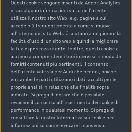
completare l’acquisto, sostituirla o restituirla.
Questi cookie vengono inseriti da Adobe Analytics
e raccolgono informazioni su come l'utente
Scopri di più
utilizza il nostro sito Web, e.g. pagine a cui
accede più frequentemente e come si muove
all'interno del sito Web. Ci aiutano a migliorare la
facilità d'uso di un sito web e quindi a migliorare
la tua esperienza utente. Inoltre, questi cookie ci
aiutano a comprendere i tuoi interessi in modo da
fornirti contenuti più pertinenti. Il consenso
dell'utente vale sia per Audi che per noi, poiché
entrambe le parti utilizzano i dati raccolti per le
proprie analisi in relazione alle finalità sopra
indicate. Si prega di notare che è possibile
Audi Premium Care
revocare il consenso all'inserimento dei cookie di
performance in qualsiasi momento. Si prega di
Per la tua nuova Audi, entro la data di
consultare la nostra Informativa sui cookie per
immatricolazione della vettura, puoi attivare il
informazioni su come revocare il consenso.
Piano Premium Care. Scopri i cinque diversi livelli