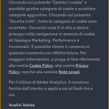
Cliccando sul pulsante "Gestisci i cookie" è
possibile gestire categorie di cookie e accettare
categorie aggiuntive. Cliccando sul pulsante
"Accetta tutti", tutte le categorie di cookie sono
accettate. Cliccando sulla X in alto a destra
prosegui nella navigazione in assenza di cookie
(di tipologia Marketing, Performance e
Funzionali). È possibile ritirare il consenso in
qualsiasi momento con effetto futuro. Per
maggiori informazioni, si prega di fare riferimento
Finanziare la tua Audi
alla nostra
Cookie Policy
, alla nostra
Privacy
Policy
, nonché alla sezione
Note Legali
.
Il primo passo verso l’emozione di guidare un’Audi
è comprarne una. Grazie ad Audi Financial
Per l'utilizzo di Adobe Analytics, il consenso
Services possiamo fornirti un’ampia gamma di
fornito dall'utente si applica sia ad Audi che a
opzioni di acquisto. Con Audi Value ti garantiamo
noi.
il valore futuro della tua Audi e, al termine del
finanziamento, tutta la libertà di scegliere se
Analisi Adobe