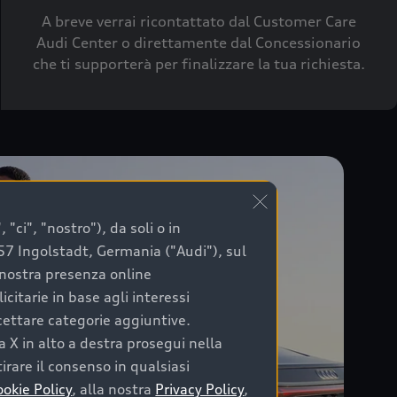
A breve verrai ricontattato dal Customer Care
Audi Center o direttamente dal Concessionario
che ti supporterà per finalizzare la tua richiesta.
"ci", "nostro"), da soli o in
057 Ingolstadt, Germania ("Audi"), sul
a nostra presenza online
citarie in base agli interessi
ccettare categorie aggiuntive.
a X in alto a destra prosegui nella
irare il consenso in qualsiasi
ookie Policy
, alla nostra
Privacy Policy
,