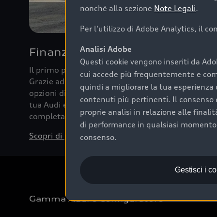
nonché alla sezione
Note Legali
.
Per l'utilizzo di Adobe Analytics, il c
Analisi Adobe
Finanziare la tua Audi
Questi cookie vengono inseriti da Ado
Il primo passo verso l’emozione di guidare un’Au
cui accede più frequentemente e come 
Grazie ad Audi Financial Services possiamo forni
quindi a migliorare la tua esperienza 
opzioni di acquisto. Con Audi Value ti garantiamo 
contenuti più pertinenti. Il consenso d
tua Audi e, al termine del finanziamento, tutta la 
proprie analisi in relazione alle final
completare l’acquisto, sostituirla o restituirla.
di performance in qualsiasi momento. 
Scopri di più
consenso.
Gestisci i c
Gamma Audi e Configuratore