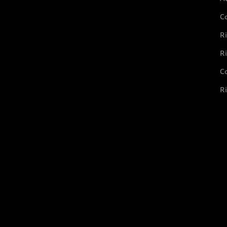
C
Ri
Ri
Co
Ri