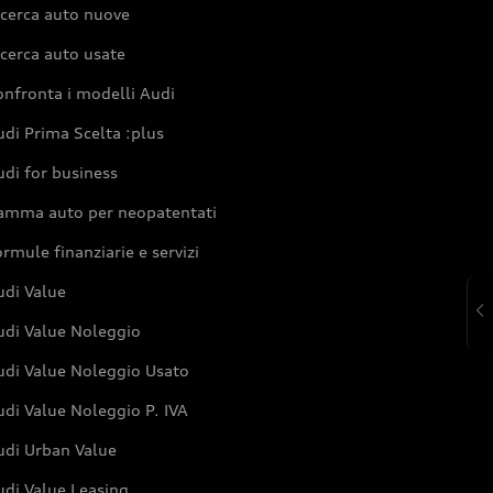
icerca auto nuove
cerca auto usate
nfronta i modelli Audi
di Prima Scelta :plus
di for business
amma auto per neopatentati
rmule finanziarie e servizi
udi Value
udi Value Noleggio
udi Value Noleggio Usato
di Value Noleggio P. IVA
udi Urban Value
udi Value Leasing