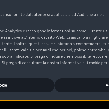
onsenso fornito dall'utente si applica sia ad Audi che a noi.
Audi Premium Ca
be Analytics e raccolgono informazioni su come l'utente utili
di è comprarne una.
Per la tua nuova Audi, entro
si muove all'interno del sito Web. Ci aiutano a migliorare la
rti un’ampia gamma di
puoi attivare il Piano Premiu
utente. Inoltre, questi cookie ci aiutano a comprendere i tuo
il valore futuro della
copertura previsti, persona
ell'utente vale sia per Audi che per noi, poiché entrambe le p
libertà di scegliere se
ogni auto.
ità sopra indicate. Si prega di notare che è possibile revocare
Scopri di più
Si prega di consultare la nostra Informativa sui cookie per 
ookie
Ac
Mobilità elettrica
A