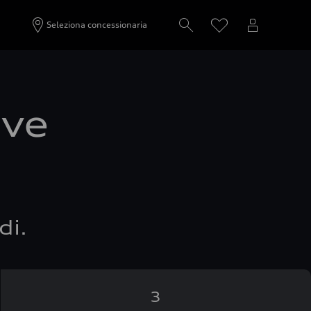
Seleziona concessionaria
ove
di.
3