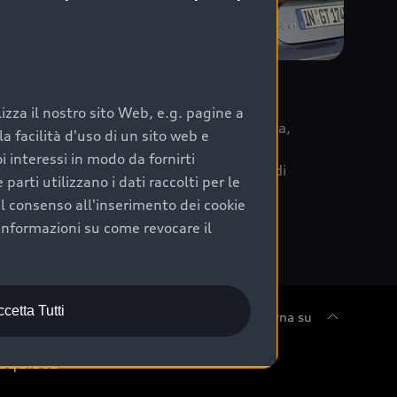
re
zza il nostro sito Web, e.g. pagine a
 la data di immatricolazione della vettura,
 facilità d'uso di un sito web e
m Care. Scopri i cinque diversi livelli di
i interessi in modo da fornirti
lizzati secondo le tabelle manutenzione di
arti utilizzano i dati raccolti per le
 il consenso all'inserimento dei cookie
informazioni su come revocare il
cetta Tutti
Torna su
cquista