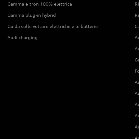
Gamma e-tron 100% elettrica
R
Gamma plug-in hybrid
Ri
Guida sulle vetture elettriche e le batterie
Co
Audi charging
Au
Au
G
Fo
A
A
A
Au
A
A