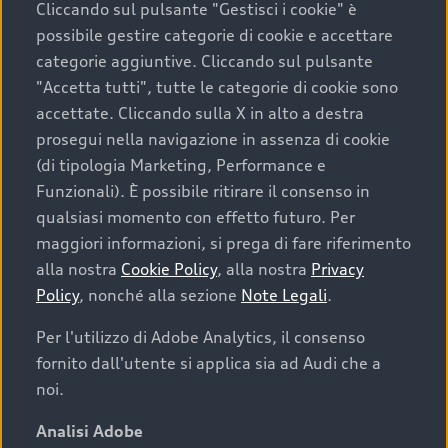
Cliccando sul pulsante "Gestisci i cookie" è
possibile gestire categorie di cookie e accettare
categorie aggiuntive. Cliccando sul pulsante
"Accetta tutti", tutte le categorie di cookie sono
accettate. Cliccando sulla X in alto a destra
prosegui nella navigazione in assenza di cookie
(di tipologia Marketing, Performance e
Funzionali). È possibile ritirare il consenso in
qualsiasi momento con effetto futuro. Per
maggiori informazioni, si prega di fare riferimento
Finanziare la tua Audi
alla nostra
Cookie Policy
, alla nostra
Privacy
Policy
, nonché alla sezione
Note Legali
.
Il primo passo verso l’emozione di guidare un’Audi
è comprarne una. Grazie ad Audi Financial
Per l'utilizzo di Adobe Analytics, il consenso
Services possiamo fornirti un’ampia gamma di
fornito dall'utente si applica sia ad Audi che a
opzioni di acquisto. Con Audi Value ti garantiamo
noi.
il valore futuro della tua Audi e, al termine del
finanziamento, tutta la libertà di scegliere se
Analisi Adobe