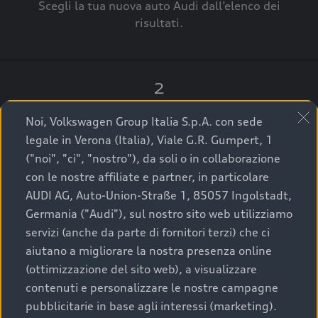
Scegli la tua nuova auto Audi dall’elenco dei
risultati.
2
Clicca su “Contatta il Concessionario”.
Noi, Volkswagen Group Italia S.p.A. con sede
legale in Verona (Italia), Viale G.R. Gumpert, 1
("noi", "ci", "nostro"), da soli o in collaborazione
con le nostre affiliate e partner, in particolare
3
AUDI AG, Auto-Union-Straße 1, 85057 Ingolstadt,
Germania ("Audi"), sul nostro sito web utilizziamo
A breve verrai ricontattato dal Customer Care
servizi (anche da parte di fornitori terzi) che ci
Audi Center o direttamente dal Concessionario
aiutano a migliorare la nostra presenza online
che ti supporterà per finalizzare la tua richiesta.
(ottimizzazione del sito web), a visualizzare
contenuti e personalizzare le nostre campagne
pubblicitarie in base agli interessi (marketing).