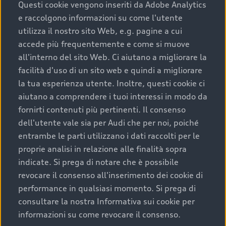
completare l’acquisto, sostituirla o restituirla.
Questi cookie vengono inseriti da Adobe Analytics
e raccolgono informazioni su come l'utente
Scopri di più
utilizza il nostro sito Web, e.g. pagine a cui
accede più frequentemente e come si muove
all'interno del sito Web. Ci aiutano a migliorare la
facilità d'uso di un sito web e quindi a migliorare
la tua esperienza utente. Inoltre, questi cookie ci
aiutano a comprendere i tuoi interessi in modo da
fornirti contenuti più pertinenti. Il consenso
dell'utente vale sia per Audi che per noi, poiché
entrambe le parti utilizzano i dati raccolti per le
proprie analisi in relazione alle finalità sopra
indicate. Si prega di notare che è possibile
Audi Premium Care
revocare il consenso all'inserimento dei cookie di
performance in qualsiasi momento. Si prega di
Per la tua nuova Audi, entro la data di
consultare la nostra Informativa sui cookie per
immatricolazione della vettura, puoi attivare il
informazioni su come revocare il consenso.
Piano Premium Care. Scopri i cinque diversi livelli