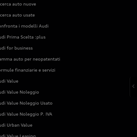
icerca auto nuove
cerca auto usate
nfronta i modelli Audi
di Prima Scelta :plus
di for business
amma auto per neopatentati
rmule finanziarie e servizi
udi Value
udi Value Noleggio
udi Value Noleggio Usato
di Value Noleggio P. IVA
udi Urban Value
udi Value Leasing