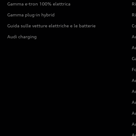
Gamma e-tron 100% elettrica
R
Gamma plug-in hybrid
Ri
Guida sulle vetture elettriche e le batterie
Co
Audi charging
Au
Au
G
Fo
A
A
A
Au
A
A