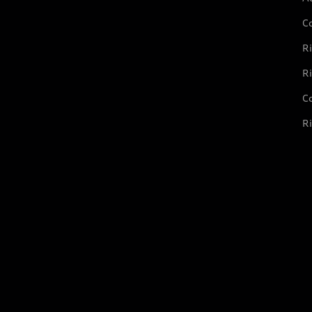
C
Ri
Ri
Co
Ri