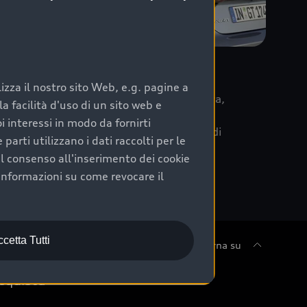
re
zza il nostro sito Web, e.g. pagine a
 la data di immatricolazione della vettura,
 facilità d'uso di un sito web e
m Care. Scopri i cinque diversi livelli di
i interessi in modo da fornirti
lizzati secondo le tabelle manutenzione di
arti utilizzano i dati raccolti per le
 il consenso all'inserimento dei cookie
informazioni su come revocare il
cetta Tutti
Torna su
cquista