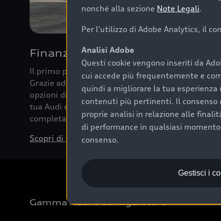
nonché alla sezione
Note Legali
.
Per l'utilizzo di Adobe Analytics, il c
Analisi Adobe
Finanziare la tua Audi
Questi cookie vengono inseriti da Ado
Il primo passo verso l’emozione di guidare un’Au
cui accede più frequentemente e come 
Grazie ad Audi Financial Services possiamo forni
quindi a migliorare la tua esperienza 
opzioni di acquisto. Con Audi Value ti garantiamo 
contenuti più pertinenti. Il consenso d
tua Audi e, al termine del finanziamento, tutta la 
proprie analisi in relazione alle final
completare l’acquisto, sostituirla o restituirla.
di performance in qualsiasi momento. 
Scopri di più
consenso.
Gestisci i c
Gamma Audi e Configuratore