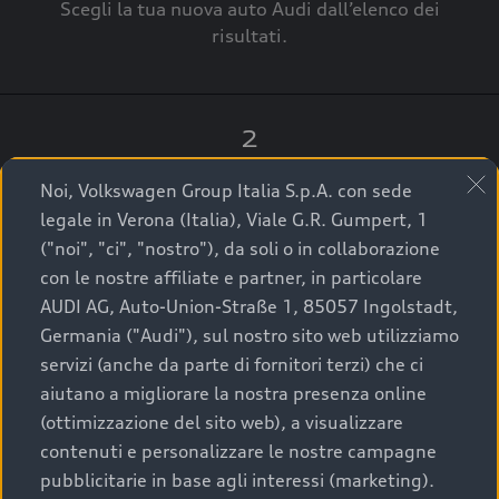
Scegli la tua nuova auto Audi dall’elenco dei
risultati.
2
Clicca su “Contatta il Concessionario”.
Noi, Volkswagen Group Italia S.p.A. con sede
legale in Verona (Italia), Viale G.R. Gumpert, 1
("noi", "ci", "nostro"), da soli o in collaborazione
con le nostre affiliate e partner, in particolare
3
AUDI AG, Auto-Union-Straße 1, 85057 Ingolstadt,
Germania ("Audi"), sul nostro sito web utilizziamo
A breve verrai ricontattato dal Customer Care
servizi (anche da parte di fornitori terzi) che ci
Audi Center o direttamente dal Concessionario
aiutano a migliorare la nostra presenza online
che ti supporterà per finalizzare la tua richiesta.
(ottimizzazione del sito web), a visualizzare
contenuti e personalizzare le nostre campagne
pubblicitarie in base agli interessi (marketing).