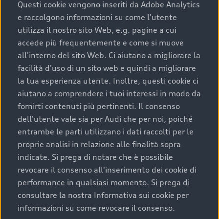
completare l’acquisto, sostituirla o restituirla.
Questi cookie vengono inseriti da Adobe Analytics
e raccolgono informazioni su come l'utente
Scopri di più
utilizza il nostro sito Web, e.g. pagine a cui
accede più frequentemente e come si muove
all'interno del sito Web. Ci aiutano a migliorare la
facilità d'uso di un sito web e quindi a migliorare
la tua esperienza utente. Inoltre, questi cookie ci
aiutano a comprendere i tuoi interessi in modo da
fornirti contenuti più pertinenti. Il consenso
dell'utente vale sia per Audi che per noi, poiché
entrambe le parti utilizzano i dati raccolti per le
proprie analisi in relazione alle finalità sopra
indicate. Si prega di notare che è possibile
Audi Premium Care
revocare il consenso all'inserimento dei cookie di
performance in qualsiasi momento. Si prega di
Per la tua nuova Audi, entro la data di
consultare la nostra Informativa sui cookie per
immatricolazione della vettura, puoi attivare il
informazioni su come revocare il consenso.
Piano Premium Care. Scopri i cinque diversi livelli