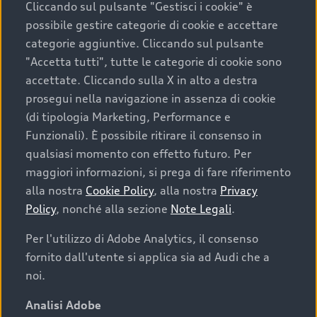
Cliccando sul pulsante "Gestisci i cookie" è
possibile gestire categorie di cookie e accettare
categorie aggiuntive. Cliccando sul pulsante
"Accetta tutti", tutte le categorie di cookie sono
accettate. Cliccando sulla X in alto a destra
prosegui nella navigazione in assenza di cookie
(di tipologia Marketing, Performance e
Funzionali). È possibile ritirare il consenso in
qualsiasi momento con effetto futuro. Per
maggiori informazioni, si prega di fare riferimento
Finanziare la tua Audi
alla nostra
Cookie Policy
, alla nostra
Privacy
Policy
, nonché alla sezione
Note Legali
.
Il primo passo verso l’emozione di guidare un’Audi
è comprarne una. Grazie ad Audi Financial
Per l'utilizzo di Adobe Analytics, il consenso
Services possiamo fornirti un’ampia gamma di
fornito dall'utente si applica sia ad Audi che a
opzioni di acquisto. Con Audi Value ti garantiamo
noi.
il valore futuro della tua Audi e, al termine del
finanziamento, tutta la libertà di scegliere se
Analisi Adobe