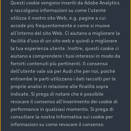
completare l’acquisto, sostituirla o restituirla.
Questi cookie vengono inseriti da Adobe Analytics
e raccolgono informazioni su come l'utente
Scopri di più
utilizza il nostro sito Web, e.g. pagine a cui
accede più frequentemente e come si muove
all'interno del sito Web. Ci aiutano a migliorare la
facilità d'uso di un sito web e quindi a migliorare
la tua esperienza utente. Inoltre, questi cookie ci
aiutano a comprendere i tuoi interessi in modo da
fornirti contenuti più pertinenti. Il consenso
dell'utente vale sia per Audi che per noi, poiché
entrambe le parti utilizzano i dati raccolti per le
proprie analisi in relazione alle finalità sopra
indicate. Si prega di notare che è possibile
Audi Premium Care
revocare il consenso all'inserimento dei cookie di
performance in qualsiasi momento. Si prega di
Per la tua nuova Audi, entro la data di
consultare la nostra Informativa sui cookie per
immatricolazione della vettura, puoi attivare il
informazioni su come revocare il consenso.
Piano Premium Care. Scopri i cinque diversi livelli