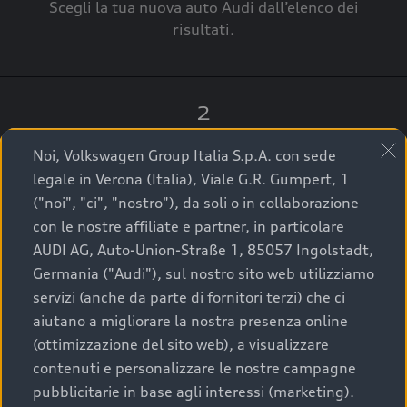
Scegli la tua nuova auto Audi dall’elenco dei
risultati.
2
Clicca su “Contatta il Concessionario”.
Noi, Volkswagen Group Italia S.p.A. con sede
legale in Verona (Italia), Viale G.R. Gumpert, 1
("noi", "ci", "nostro"), da soli o in collaborazione
con le nostre affiliate e partner, in particolare
3
AUDI AG, Auto-Union-Straße 1, 85057 Ingolstadt,
Germania ("Audi"), sul nostro sito web utilizziamo
A breve verrai ricontattato dal Customer Care
servizi (anche da parte di fornitori terzi) che ci
Audi Center o direttamente dal Concessionario
aiutano a migliorare la nostra presenza online
che ti supporterà per finalizzare la tua richiesta.
(ottimizzazione del sito web), a visualizzare
contenuti e personalizzare le nostre campagne
pubblicitarie in base agli interessi (marketing).