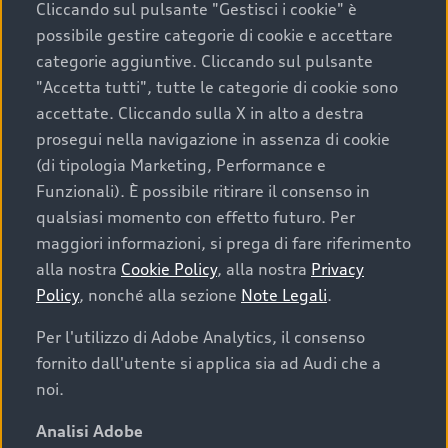
Cliccando sul pulsante "Gestisci i cookie" è
possibile gestire categorie di cookie e accettare
categorie aggiuntive. Cliccando sul pulsante
"Accetta tutti", tutte le categorie di cookie sono
accettate. Cliccando sulla X in alto a destra
prosegui nella navigazione in assenza di cookie
(di tipologia Marketing, Performance e
Funzionali). È possibile ritirare il consenso in
qualsiasi momento con effetto futuro. Per
maggiori informazioni, si prega di fare riferimento
Finanziare la tua Audi
alla nostra
Cookie Policy
, alla nostra
Privacy
Policy
, nonché alla sezione
Note Legali
.
Il primo passo verso l’emozione di guidare un’Audi
è comprarne una. Grazie ad Audi Financial
Per l'utilizzo di Adobe Analytics, il consenso
Services possiamo fornirti un’ampia gamma di
fornito dall'utente si applica sia ad Audi che a
opzioni di acquisto. Con Audi Value ti garantiamo
noi.
il valore futuro della tua Audi e, al termine del
finanziamento, tutta la libertà di scegliere se
Analisi Adobe