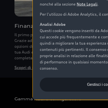
nonché alla sezione
Note Legali
.
Per l'utilizzo di Adobe Analytics, il c
Analisi Adobe
Finanziare la tua Audi
Questi cookie vengono inseriti da Ado
Il primo passo verso l’emozione di guidare un’Au
cui accede più frequentemente e come 
Grazie ad Audi Financial Services possiamo forni
quindi a migliorare la tua esperienza 
opzioni di acquisto. Con Audi Value ti garantiamo 
contenuti più pertinenti. Il consenso d
tua Audi e, al termine del finanziamento, tutta la 
proprie analisi in relazione alle final
completare l’acquisto, sostituirla o restituirla.
di performance in qualsiasi momento. 
Scopri di più
consenso.
Gestisci i c
Gamma Audi e Configuratore