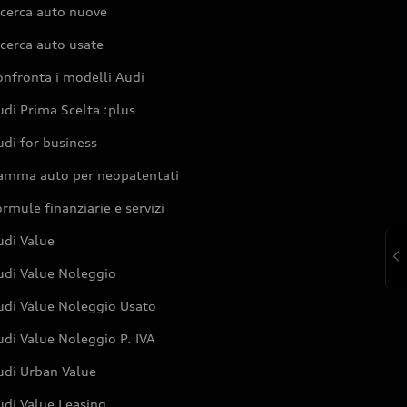
icerca auto nuove
cerca auto usate
nfronta i modelli Audi
di Prima Scelta :plus
di for business
amma auto per neopatentati
rmule finanziarie e servizi
udi Value
udi Value Noleggio
udi Value Noleggio Usato
di Value Noleggio P. IVA
udi Urban Value
udi Value Leasing