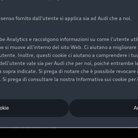
onsenso fornito dall'utente si applica sia ad Audi che a noi.
Audi Premium Ca
be Analytics e raccolgono informazioni su come l'utente utili
di è comprarne una.
Per la tua nuova Audi, entro
si muove all'interno del sito Web. Ci aiutano a migliorare la
rti un’ampia gamma di
puoi attivare il Piano Premiu
utente. Inoltre, questi cookie ci aiutano a comprendere i tuo
il valore futuro della
copertura previsti, persona
ell'utente vale sia per Audi che per noi, poiché entrambe le p
libertà di scegliere se
ogni auto.
ità sopra indicate. Si prega di notare che è possibile revocare
Scopri di più
Si prega di consultare la nostra Informativa sui cookie per 
ookie
Ac
Mobilità elettrica
A