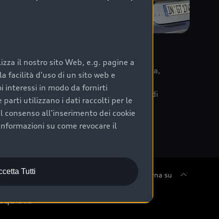
re
zza il nostro sito Web, e.g. pagine a
 la data di immatricolazione della vettura,
 facilità d'uso di un sito web e
m Care. Scopri i cinque diversi livelli di
i interessi in modo da fornirti
lizzati secondo le tabelle manutenzione di
arti utilizzano i dati raccolti per le
 il consenso all'inserimento dei cookie
informazioni su come revocare il
cetta Tutti
Torna su
cquista