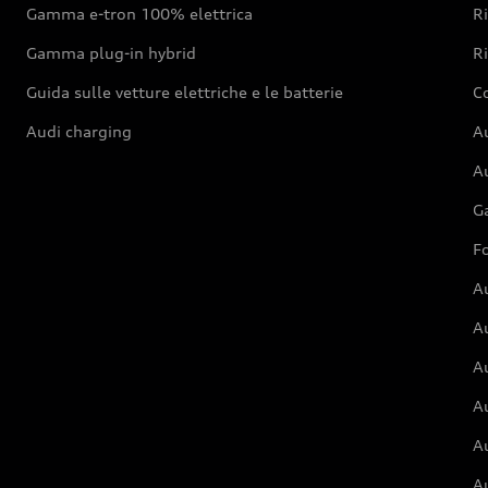
Gamma e-tron 100% elettrica
R
Gamma plug-in hybrid
Ri
Guida sulle vetture elettriche e le batterie
Co
Audi charging
Au
Au
G
Fo
A
A
A
Au
A
A