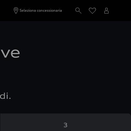
Seleziona concessionaria
ove
di.
3