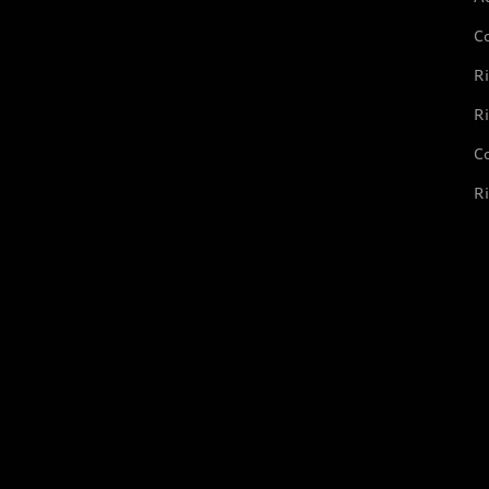
C
Ri
Ri
Co
Ri