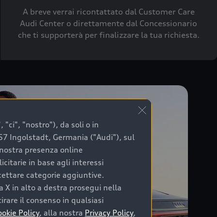
A breve verrai ricontattato dal Customer Care
Audi Center o direttamente dal Concessionario
che ti supporterà per finalizzare la tua richiesta.
"ci", "nostro"), da soli o in
057 Ingolstadt, Germania ("Audi"), sul
a nostra presenza online
citarie in base agli interessi
ccettare categorie aggiuntive.
a X in alto a destra prosegui nella
irare il consenso in qualsiasi
ookie Policy
, alla nostra
Privacy Policy
,