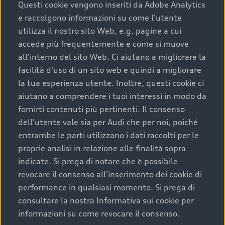
completare l’acquisto, sostituirla o restituirla.
Questi cookie vengono inseriti da Adobe Analytics
e raccolgono informazioni su come l'utente
Scopri di più
utilizza il nostro sito Web, e.g. pagine a cui
accede più frequentemente e come si muove
all'interno del sito Web. Ci aiutano a migliorare la
facilità d'uso di un sito web e quindi a migliorare
la tua esperienza utente. Inoltre, questi cookie ci
aiutano a comprendere i tuoi interessi in modo da
fornirti contenuti più pertinenti. Il consenso
dell'utente vale sia per Audi che per noi, poiché
entrambe le parti utilizzano i dati raccolti per le
proprie analisi in relazione alle finalità sopra
indicate. Si prega di notare che è possibile
Audi Premium Care
revocare il consenso all'inserimento dei cookie di
performance in qualsiasi momento. Si prega di
Per la tua nuova Audi, entro la data di
consultare la nostra Informativa sui cookie per
immatricolazione della vettura, puoi attivare il
informazioni su come revocare il consenso.
Piano Premium Care. Scopri i cinque diversi livelli