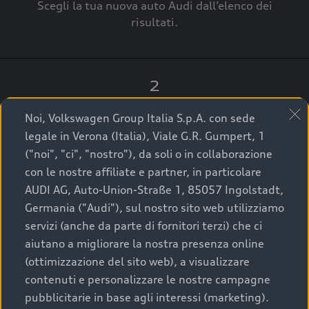
Scegli la tua nuova auto Audi dall’elenco dei
risultati.
2
Clicca su “Contatta il Concessionario”.
Noi, Volkswagen Group Italia S.p.A. con sede
legale in Verona (Italia), Viale G.R. Gumpert, 1
("noi", "ci", "nostro"), da soli o in collaborazione
con le nostre affiliate e partner, in particolare
3
AUDI AG, Auto-Union-Straße 1, 85057 Ingolstadt,
Germania ("Audi"), sul nostro sito web utilizziamo
A breve verrai ricontattato dal Customer Care
servizi (anche da parte di fornitori terzi) che ci
Audi Center o direttamente dal Concessionario
aiutano a migliorare la nostra presenza online
che ti supporterà per finalizzare la tua richiesta.
(ottimizzazione del sito web), a visualizzare
contenuti e personalizzare le nostre campagne
pubblicitarie in base agli interessi (marketing).