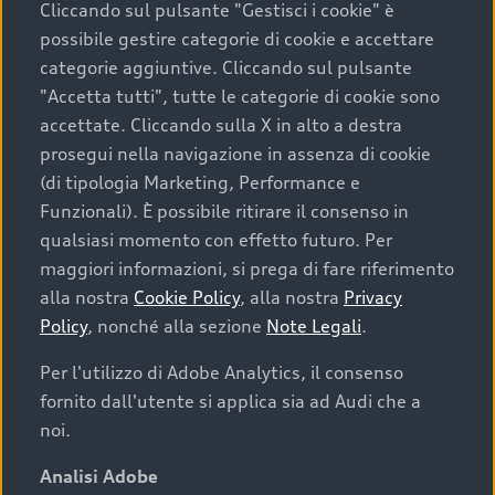
Cliccando sul pulsante "Gestisci i cookie" è
possibile gestire categorie di cookie e accettare
categorie aggiuntive. Cliccando sul pulsante
"Accetta tutti", tutte le categorie di cookie sono
accettate. Cliccando sulla X in alto a destra
prosegui nella navigazione in assenza di cookie
(di tipologia Marketing, Performance e
Funzionali). È possibile ritirare il consenso in
qualsiasi momento con effetto futuro. Per
maggiori informazioni, si prega di fare riferimento
Finanziare la tua Audi
alla nostra
Cookie Policy
, alla nostra
Privacy
Policy
, nonché alla sezione
Note Legali
.
Il primo passo verso l’emozione di guidare un’Audi
è comprarne una. Grazie ad Audi Financial
Per l'utilizzo di Adobe Analytics, il consenso
Services possiamo fornirti un’ampia gamma di
fornito dall'utente si applica sia ad Audi che a
opzioni di acquisto. Con Audi Value ti garantiamo
noi.
il valore futuro della tua Audi e, al termine del
finanziamento, tutta la libertà di scegliere se
Analisi Adobe