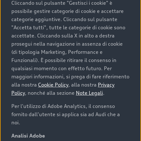
Cliccando sul pulsante "Gestisci i cookie" è
possibile gestire categorie di cookie e accettare
categorie aggiuntive. Cliccando sul pulsante
"Accetta tutti", tutte le categorie di cookie sono
accettate. Cliccando sulla X in alto a destra
prosegui nella navigazione in assenza di cookie
(di tipologia Marketing, Performance e
Funzionali). È possibile ritirare il consenso in
qualsiasi momento con effetto futuro. Per
maggiori informazioni, si prega di fare riferimento
Finanziare la tua Audi
alla nostra
Cookie Policy
, alla nostra
Privacy
Policy
, nonché alla sezione
Note Legali
.
Il primo passo verso l’emozione di guidare un’Audi
è comprarne una. Grazie ad Audi Financial
Per l'utilizzo di Adobe Analytics, il consenso
Services possiamo fornirti un’ampia gamma di
fornito dall'utente si applica sia ad Audi che a
opzioni di acquisto. Con Audi Value ti garantiamo
noi.
il valore futuro della tua Audi e, al termine del
finanziamento, tutta la libertà di scegliere se
Analisi Adobe