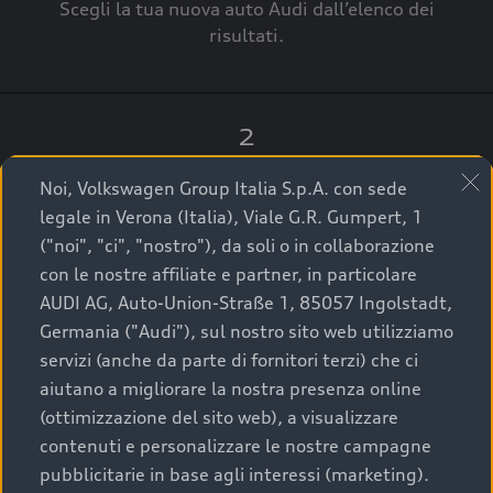
Scegli la tua nuova auto Audi dall’elenco dei
risultati.
2
Clicca su “Contatta il Concessionario”.
Noi, Volkswagen Group Italia S.p.A. con sede
legale in Verona (Italia), Viale G.R. Gumpert, 1
("noi", "ci", "nostro"), da soli o in collaborazione
con le nostre affiliate e partner, in particolare
3
AUDI AG, Auto-Union-Straße 1, 85057 Ingolstadt,
Germania ("Audi"), sul nostro sito web utilizziamo
A breve verrai ricontattato dal Customer Care
servizi (anche da parte di fornitori terzi) che ci
Audi Center o direttamente dal Concessionario
aiutano a migliorare la nostra presenza online
che ti supporterà per finalizzare la tua richiesta.
(ottimizzazione del sito web), a visualizzare
contenuti e personalizzare le nostre campagne
pubblicitarie in base agli interessi (marketing).