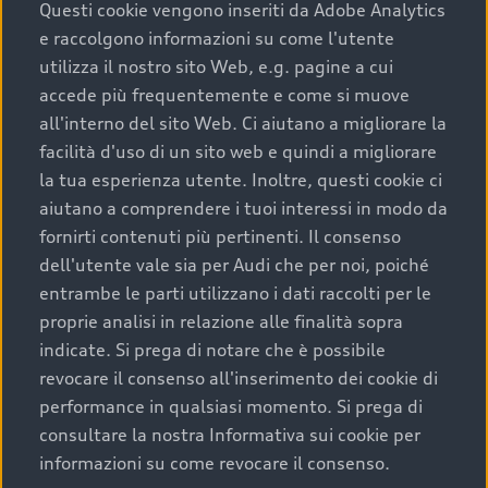
completare l’acquisto, sostituirla o restituirla.
Questi cookie vengono inseriti da Adobe Analytics
e raccolgono informazioni su come l'utente
Scopri di più
utilizza il nostro sito Web, e.g. pagine a cui
accede più frequentemente e come si muove
all'interno del sito Web. Ci aiutano a migliorare la
facilità d'uso di un sito web e quindi a migliorare
la tua esperienza utente. Inoltre, questi cookie ci
aiutano a comprendere i tuoi interessi in modo da
fornirti contenuti più pertinenti. Il consenso
dell'utente vale sia per Audi che per noi, poiché
entrambe le parti utilizzano i dati raccolti per le
proprie analisi in relazione alle finalità sopra
indicate. Si prega di notare che è possibile
Audi Premium Care
revocare il consenso all'inserimento dei cookie di
performance in qualsiasi momento. Si prega di
Per la tua nuova Audi, entro la data di
consultare la nostra Informativa sui cookie per
immatricolazione della vettura, puoi attivare il
informazioni su come revocare il consenso.
Piano Premium Care. Scopri i cinque diversi livelli