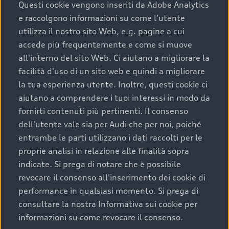
completare l’acquisto, sostituirla o restituirla.
Questi cookie vengono inseriti da Adobe Analytics
e raccolgono informazioni su come l'utente
Scopri di più
utilizza il nostro sito Web, e.g. pagine a cui
accede più frequentemente e come si muove
all'interno del sito Web. Ci aiutano a migliorare la
facilità d'uso di un sito web e quindi a migliorare
la tua esperienza utente. Inoltre, questi cookie ci
aiutano a comprendere i tuoi interessi in modo da
fornirti contenuti più pertinenti. Il consenso
dell'utente vale sia per Audi che per noi, poiché
entrambe le parti utilizzano i dati raccolti per le
proprie analisi in relazione alle finalità sopra
indicate. Si prega di notare che è possibile
Audi Premium Care
revocare il consenso all'inserimento dei cookie di
performance in qualsiasi momento. Si prega di
Per la tua nuova Audi, entro la data di
consultare la nostra Informativa sui cookie per
immatricolazione della vettura, puoi attivare il
informazioni su come revocare il consenso.
Piano Premium Care. Scopri i cinque diversi livelli