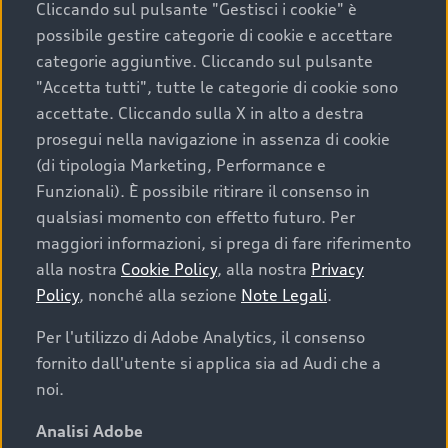
Cliccando sul pulsante "Gestisci i cookie" è
possibile gestire categorie di cookie e accettare
categorie aggiuntive. Cliccando sul pulsante
"Accetta tutti", tutte le categorie di cookie sono
accettate. Cliccando sulla X in alto a destra
prosegui nella navigazione in assenza di cookie
(di tipologia Marketing, Performance e
Funzionali). È possibile ritirare il consenso in
qualsiasi momento con effetto futuro. Per
maggiori informazioni, si prega di fare riferimento
Finanziare la tua Audi
alla nostra
Cookie Policy
, alla nostra
Privacy
Policy
, nonché alla sezione
Note Legali
.
Il primo passo verso l’emozione di guidare un’Audi
è comprarne una. Grazie ad Audi Financial
Per l'utilizzo di Adobe Analytics, il consenso
Services possiamo fornirti un’ampia gamma di
fornito dall'utente si applica sia ad Audi che a
opzioni di acquisto. Con Audi Value ti garantiamo
noi.
il valore futuro della tua Audi e, al termine del
finanziamento, tutta la libertà di scegliere se
Analisi Adobe