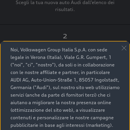
Scegli la tua nuova auto Audi dall’elenco dei
risultati.
2
Clicca su “Contatta il Concessionario”.
Noi, Volkswagen Group Italia S.p.A. con sede
legale in Verona (Italia), Viale G.R. Gumpert, 1
("noi", "ci", "nostro"), da soli o in collaborazione
con le nostre affiliate e partner, in particolare
3
AUDI AG, Auto-Union-Straße 1, 85057 Ingolstadt,
Germania ("Audi"), sul nostro sito web utilizziamo
A breve verrai ricontattato dal Customer Care
servizi (anche da parte di fornitori terzi) che ci
Audi Center o direttamente dal Concessionario
aiutano a migliorare la nostra presenza online
che ti supporterà per finalizzare la tua richiesta.
(ottimizzazione del sito web), a visualizzare
contenuti e personalizzare le nostre campagne
pubblicitarie in base agli interessi (marketing).