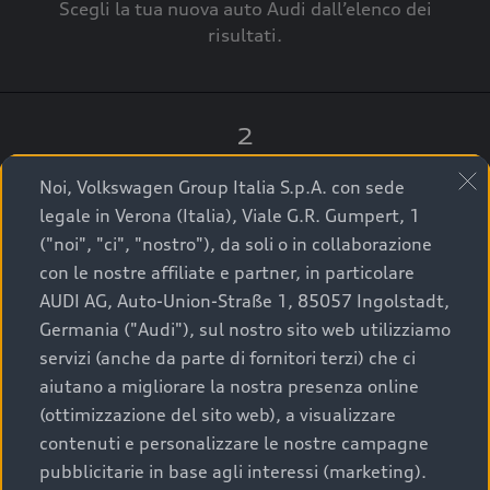
Scegli la tua nuova auto Audi dall’elenco dei
risultati.
2
Clicca su “Contatta il Concessionario”.
Noi, Volkswagen Group Italia S.p.A. con sede
legale in Verona (Italia), Viale G.R. Gumpert, 1
("noi", "ci", "nostro"), da soli o in collaborazione
con le nostre affiliate e partner, in particolare
3
AUDI AG, Auto-Union-Straße 1, 85057 Ingolstadt,
Germania ("Audi"), sul nostro sito web utilizziamo
A breve verrai ricontattato dal Customer Care
servizi (anche da parte di fornitori terzi) che ci
Audi Center o direttamente dal Concessionario
aiutano a migliorare la nostra presenza online
che ti supporterà per finalizzare la tua richiesta.
(ottimizzazione del sito web), a visualizzare
contenuti e personalizzare le nostre campagne
pubblicitarie in base agli interessi (marketing).