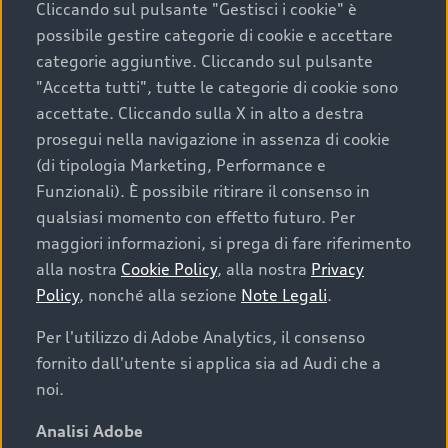
Cliccando sul pulsante "Gestisci i cookie" è
possibile gestire categorie di cookie e accettare
categorie aggiuntive. Cliccando sul pulsante
"Accetta tutti", tutte le categorie di cookie sono
accettate. Cliccando sulla X in alto a destra
prosegui nella navigazione in assenza di cookie
(di tipologia Marketing, Performance e
Funzionali). È possibile ritirare il consenso in
qualsiasi momento con effetto futuro. Per
maggiori informazioni, si prega di fare riferimento
Finanziare la tua Audi
alla nostra
Cookie Policy
, alla nostra
Privacy
Policy
, nonché alla sezione
Note Legali
.
Il primo passo verso l’emozione di guidare un’Audi
è comprarne una. Grazie ad Audi Financial
Per l'utilizzo di Adobe Analytics, il consenso
Services possiamo fornirti un’ampia gamma di
fornito dall'utente si applica sia ad Audi che a
opzioni di acquisto. Con Audi Value ti garantiamo
noi.
il valore futuro della tua Audi e, al termine del
finanziamento, tutta la libertà di scegliere se
Analisi Adobe