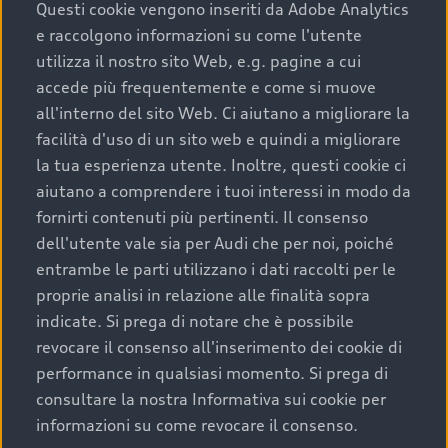
completare l’acquisto, sostituirla o restituirla.
Questi cookie vengono inseriti da Adobe Analytics
e raccolgono informazioni su come l'utente
Scopri di più
utilizza il nostro sito Web, e.g. pagine a cui
accede più frequentemente e come si muove
all'interno del sito Web. Ci aiutano a migliorare la
facilità d'uso di un sito web e quindi a migliorare
la tua esperienza utente. Inoltre, questi cookie ci
aiutano a comprendere i tuoi interessi in modo da
fornirti contenuti più pertinenti. Il consenso
dell'utente vale sia per Audi che per noi, poiché
entrambe le parti utilizzano i dati raccolti per le
proprie analisi in relazione alle finalità sopra
indicate. Si prega di notare che è possibile
Audi Premium Care
revocare il consenso all'inserimento dei cookie di
performance in qualsiasi momento. Si prega di
Per la tua nuova Audi, entro la data di
consultare la nostra Informativa sui cookie per
immatricolazione della vettura, puoi attivare il
informazioni su come revocare il consenso.
Piano Premium Care. Scopri i cinque diversi livelli