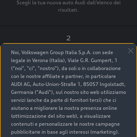
Scegli la tua nuova auto Audi dall’elenco dei
risultati.
2
Clicca su “Contatta il Concessionario”.
Noi, Volkswagen Group Italia S.p.A. con sede
legale in Verona (Italia), Viale G.R. Gumpert, 1
("noi", "ci", "nostro"), da soli o in collaborazione
con le nostre affiliate e partner, in particolare
3
AUDI AG, Auto-Union-Straße 1, 85057 Ingolstadt,
Germania ("Audi"), sul nostro sito web utilizziamo
A breve verrai ricontattato dal Customer Care
servizi (anche da parte di fornitori terzi) che ci
Audi Center o direttamente dal Concessionario
aiutano a migliorare la nostra presenza online
che ti supporterà per finalizzare la tua richiesta.
(ottimizzazione del sito web), a visualizzare
contenuti e personalizzare le nostre campagne
pubblicitarie in base agli interessi (marketing).