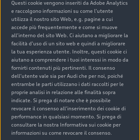
completare l’acquisto, sostituirla o restituirla.
Questi cookie vengono inseriti da Adobe Analytics
e raccolgono informazioni su come l'utente
Scopri di più
utilizza il nostro sito Web, e.g. pagine a cui
accede più frequentemente e come si muove
all'interno del sito Web. Ci aiutano a migliorare la
facilità d'uso di un sito web e quindi a migliorare
la tua esperienza utente. Inoltre, questi cookie ci
aiutano a comprendere i tuoi interessi in modo da
fornirti contenuti più pertinenti. Il consenso
dell'utente vale sia per Audi che per noi, poiché
entrambe le parti utilizzano i dati raccolti per le
proprie analisi in relazione alle finalità sopra
indicate. Si prega di notare che è possibile
Audi Premium Care
revocare il consenso all'inserimento dei cookie di
performance in qualsiasi momento. Si prega di
Per la tua nuova Audi, entro la data di
consultare la nostra Informativa sui cookie per
immatricolazione della vettura, puoi attivare il
informazioni su come revocare il consenso.
Piano Premium Care. Scopri i cinque diversi livelli