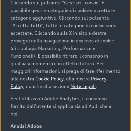
Cliccando sul pulsante "Gestisci i cookie" è
possibile gestire categorie di cookie e accettare
categorie aggiuntive. Cliccando sul pulsante
"Accetta tutti", tutte le categorie di cookie sono
accettate. Cliccando sulla X in alto a destra
prosegui nella navigazione in assenza di cookie
(di tipologia Marketing, Performance e
Funzionali). È possibile ritirare il consenso in
qualsiasi momento con effetto futuro. Per
maggiori informazioni, si prega di fare riferimento
Finanziare la tua Audi
alla nostra
Cookie Policy
, alla nostra
Privacy
Policy
, nonché alla sezione
Note Legali
.
Il primo passo verso l’emozione di guidare un’Audi
è comprarne una. Grazie ad Audi Financial
Per l'utilizzo di Adobe Analytics, il consenso
Services possiamo fornirti un’ampia gamma di
fornito dall'utente si applica sia ad Audi che a
opzioni di acquisto. Con Audi Value ti garantiamo
noi.
il valore futuro della tua Audi e, al termine del
finanziamento, tutta la libertà di scegliere se
Analisi Adobe