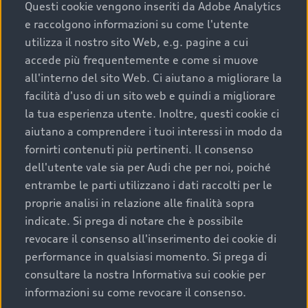
completare l’acquisto, sostituirla o restituirla.
Questi cookie vengono inseriti da Adobe Analytics
e raccolgono informazioni su come l'utente
Scopri di più
utilizza il nostro sito Web, e.g. pagine a cui
accede più frequentemente e come si muove
all'interno del sito Web. Ci aiutano a migliorare la
facilità d'uso di un sito web e quindi a migliorare
la tua esperienza utente. Inoltre, questi cookie ci
aiutano a comprendere i tuoi interessi in modo da
fornirti contenuti più pertinenti. Il consenso
dell'utente vale sia per Audi che per noi, poiché
entrambe le parti utilizzano i dati raccolti per le
proprie analisi in relazione alle finalità sopra
indicate. Si prega di notare che è possibile
Audi Premium Care
revocare il consenso all'inserimento dei cookie di
performance in qualsiasi momento. Si prega di
Per la tua nuova Audi, entro la data di
consultare la nostra Informativa sui cookie per
immatricolazione della vettura, puoi attivare il
informazioni su come revocare il consenso.
Piano Premium Care. Scopri i cinque diversi livelli