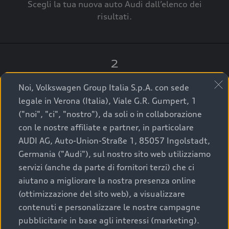
Scegli la tua nuova auto Audi dall’elenco dei
risultati.
2
Clicca su “Contatta il Concessionario”.
Noi, Volkswagen Group Italia S.p.A. con sede
legale in Verona (Italia), Viale G.R. Gumpert, 1
("noi", "ci", "nostro"), da soli o in collaborazione
con le nostre affiliate e partner, in particolare
3
AUDI AG, Auto-Union-Straße 1, 85057 Ingolstadt,
Germania ("Audi"), sul nostro sito web utilizziamo
A breve verrai ricontattato dal Customer Care
servizi (anche da parte di fornitori terzi) che ci
Audi Center o direttamente dal Concessionario
aiutano a migliorare la nostra presenza online
che ti supporterà per finalizzare la tua richiesta.
(ottimizzazione del sito web), a visualizzare
contenuti e personalizzare le nostre campagne
pubblicitarie in base agli interessi (marketing).