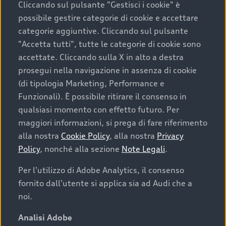
Cliccando sul pulsante "Gestisci i cookie" è
possibile gestire categorie di cookie e accettare
categorie aggiuntive. Cliccando sul pulsante
"Accetta tutti", tutte le categorie di cookie sono
accettate. Cliccando sulla X in alto a destra
prosegui nella navigazione in assenza di cookie
(di tipologia Marketing, Performance e
Funzionali). È possibile ritirare il consenso in
qualsiasi momento con effetto futuro. Per
maggiori informazioni, si prega di fare riferimento
Finanziare la tua Audi
alla nostra
Cookie Policy
, alla nostra
Privacy
Policy
, nonché alla sezione
Note Legali
.
Il primo passo verso l’emozione di guidare un’Audi
è comprarne una. Grazie ad Audi Financial
Per l'utilizzo di Adobe Analytics, il consenso
Services possiamo fornirti un’ampia gamma di
fornito dall'utente si applica sia ad Audi che a
opzioni di acquisto. Con Audi Value ti garantiamo
noi.
il valore futuro della tua Audi e, al termine del
finanziamento, tutta la libertà di scegliere se
Analisi Adobe