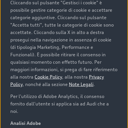
Cliccando sul pulsante "Gestisci i cookie" è
possibile gestire categorie di cookie e accettare
categorie aggiuntive. Cliccando sul pulsante
"Accetta tutti", tutte le categorie di cookie sono
accettate. Cliccando sulla X in alto a destra
prosegui nella navigazione in assenza di cookie
(di tipologia Marketing, Performance e
Funzionali). È possibile ritirare il consenso in
qualsiasi momento con effetto futuro. Per
maggiori informazioni, si prega di fare riferimento
Finanziare la tua Audi
alla nostra
Cookie Policy
, alla nostra
Privacy
Policy
, nonché alla sezione
Note Legali
.
Il primo passo verso l’emozione di guidare un’Audi
è comprarne una. Grazie ad Audi Financial
Per l'utilizzo di Adobe Analytics, il consenso
Services possiamo fornirti un’ampia gamma di
fornito dall'utente si applica sia ad Audi che a
opzioni di acquisto. Con Audi Value ti garantiamo
noi.
il valore futuro della tua Audi e, al termine del
finanziamento, tutta la libertà di scegliere se
Analisi Adobe