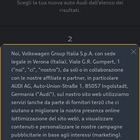
Scegli la tua nuova auto Audi dall’elenco dei
risultati.
2
Clicca su “Contatta il Concessionario”.
Noi, Volkswagen Group Italia S.p.A. con sede
legale in Verona (Italia), Viale G.R. Gumpert, 1
("noi", "ci", "nostro"), da soli o in collaborazione
con le nostre affiliate e partner, in particolare
3
AUDI AG, Auto-Union-Straße 1, 85057 Ingolstadt,
Germania ("Audi"), sul nostro sito web utilizziamo
A breve verrai ricontattato dal Customer Care
servizi (anche da parte di fornitori terzi) che ci
Audi Center o direttamente dal Concessionario
aiutano a migliorare la nostra presenza online
che ti supporterà per finalizzare la tua richiesta.
(ottimizzazione del sito web), a visualizzare
contenuti e personalizzare le nostre campagne
pubblicitarie in base agli interessi (marketing).