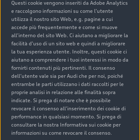
completare l’acquisto, sostituirla o restituirla.
Questi cookie vengono inseriti da Adobe Analytics
e raccolgono informazioni su come l'utente
Scopri di più
utilizza il nostro sito Web, e.g. pagine a cui
accede più frequentemente e come si muove
all'interno del sito Web. Ci aiutano a migliorare la
facilità d'uso di un sito web e quindi a migliorare
la tua esperienza utente. Inoltre, questi cookie ci
aiutano a comprendere i tuoi interessi in modo da
fornirti contenuti più pertinenti. Il consenso
dell'utente vale sia per Audi che per noi, poiché
entrambe le parti utilizzano i dati raccolti per le
proprie analisi in relazione alle finalità sopra
indicate. Si prega di notare che è possibile
Audi Premium Care
revocare il consenso all'inserimento dei cookie di
performance in qualsiasi momento. Si prega di
Per la tua nuova Audi, entro la data di
consultare la nostra Informativa sui cookie per
immatricolazione della vettura, puoi attivare il
informazioni su come revocare il consenso.
Piano Premium Care. Scopri i cinque diversi livelli