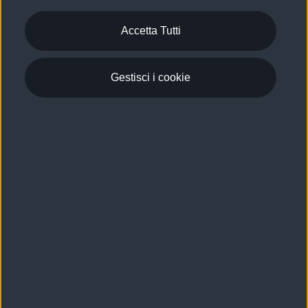
di copertura previsti, personalizzati secondo le
tabelle manutenzione di ogni auto.
Accetta Tutti
Scopri di più
Gestisci i cookie
Torna su
Gamma Audi e Configuratore
Mobilità elettrica
Scopri e configura
Confronta i modelli Audi
Acquista
Gamma e-tron 100% elettrica
Gamma e-tron 100% elettrica
Gamma plug-in hybrid
Servizi e Accessori
Ricerca auto nuove
Gamma plug-in hybrid
Guida sulle vetture elettriche e le batterie
Ricerca auto usate
Gamma Q
Promozioni
Audi charging