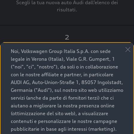
Scegli la tua nuova auto Audi dall’elenco dei
risultati.
2
Clicca su “Contatta il Concessionario”.
Noi, Volkswagen Group Italia S.p.A. con sede
legale in Verona (Italia), Viale G.R. Gumpert, 1
("noi", "ci", "nostro"), da soli o in collaborazione
con le nostre affiliate e partner, in particolare
3
AUDI AG, Auto-Union-Straße 1, 85057 Ingolstadt,
Germania ("Audi"), sul nostro sito web utilizziamo
A breve verrai ricontattato dal Customer Care
servizi (anche da parte di fornitori terzi) che ci
Audi Center o direttamente dal Concessionario
aiutano a migliorare la nostra presenza online
che ti supporterà per finalizzare la tua richiesta.
(ottimizzazione del sito web), a visualizzare
contenuti e personalizzare le nostre campagne
pubblicitarie in base agli interessi (marketing).