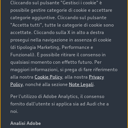
Cliccando sul pulsante "Gestisci i cookie" è
possibile gestire categorie di cookie e accettare
categorie aggiuntive. Cliccando sul pulsante
"Accetta tutti", tutte le categorie di cookie sono
accettate. Cliccando sulla X in alto a destra
prosegui nella navigazione in assenza di cookie
(di tipologia Marketing, Performance e
Funzionali). È possibile ritirare il consenso in
qualsiasi momento con effetto futuro. Per
maggiori informazioni, si prega di fare riferimento
Finanziare la tua Audi
alla nostra
Cookie Policy
, alla nostra
Privacy
Policy
, nonché alla sezione
Note Legali
.
Il primo passo verso l’emozione di guidare un’Audi
è comprarne una. Grazie ad Audi Financial
Per l'utilizzo di Adobe Analytics, il consenso
Services possiamo fornirti un’ampia gamma di
fornito dall'utente si applica sia ad Audi che a
opzioni di acquisto. Con Audi Value ti garantiamo
noi.
il valore futuro della tua Audi e, al termine del
finanziamento, tutta la libertà di scegliere se
Analisi Adobe