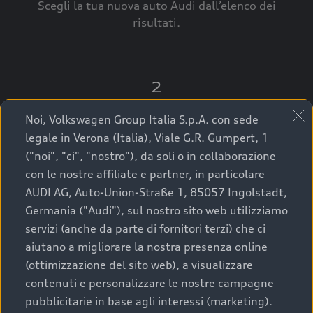
Scegli la tua nuova auto Audi dall’elenco dei
risultati.
2
Clicca su “Contatta il Concessionario”.
Noi, Volkswagen Group Italia S.p.A. con sede
legale in Verona (Italia), Viale G.R. Gumpert, 1
("noi", "ci", "nostro"), da soli o in collaborazione
con le nostre affiliate e partner, in particolare
3
AUDI AG, Auto-Union-Straße 1, 85057 Ingolstadt,
Germania ("Audi"), sul nostro sito web utilizziamo
A breve verrai ricontattato dal Customer Care
servizi (anche da parte di fornitori terzi) che ci
Audi Center o direttamente dal Concessionario
aiutano a migliorare la nostra presenza online
che ti supporterà per finalizzare la tua richiesta.
(ottimizzazione del sito web), a visualizzare
contenuti e personalizzare le nostre campagne
pubblicitarie in base agli interessi (marketing).