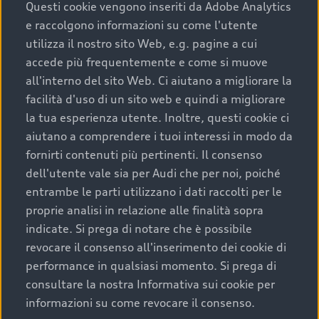
completare l’acquisto, sostituirla o restituirla.
Questi cookie vengono inseriti da Adobe Analytics
e raccolgono informazioni su come l'utente
Scopri di più
utilizza il nostro sito Web, e.g. pagine a cui
accede più frequentemente e come si muove
all'interno del sito Web. Ci aiutano a migliorare la
facilità d'uso di un sito web e quindi a migliorare
la tua esperienza utente. Inoltre, questi cookie ci
aiutano a comprendere i tuoi interessi in modo da
fornirti contenuti più pertinenti. Il consenso
dell'utente vale sia per Audi che per noi, poiché
entrambe le parti utilizzano i dati raccolti per le
proprie analisi in relazione alle finalità sopra
indicate. Si prega di notare che è possibile
Audi Premium Care
revocare il consenso all'inserimento dei cookie di
performance in qualsiasi momento. Si prega di
Per la tua nuova Audi, entro la data di
consultare la nostra Informativa sui cookie per
immatricolazione della vettura, puoi attivare il
informazioni su come revocare il consenso.
Piano Premium Care. Scopri i cinque diversi livelli