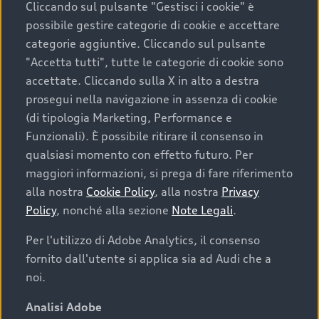
Cliccando sul pulsante "Gestisci i cookie" è
possibile gestire categorie di cookie e accettare
categorie aggiuntive. Cliccando sul pulsante
"Accetta tutti", tutte le categorie di cookie sono
accettate. Cliccando sulla X in alto a destra
prosegui nella navigazione in assenza di cookie
(di tipologia Marketing, Performance e
Funzionali). È possibile ritirare il consenso in
qualsiasi momento con effetto futuro. Per
maggiori informazioni, si prega di fare riferimento
Finanziare la tua Audi
alla nostra
Cookie Policy
, alla nostra
Privacy
Policy
, nonché alla sezione
Note Legali
.
Il primo passo verso l’emozione di guidare un’Audi
è comprarne una. Grazie ad Audi Financial
Per l'utilizzo di Adobe Analytics, il consenso
Services possiamo fornirti un’ampia gamma di
fornito dall'utente si applica sia ad Audi che a
opzioni di acquisto. Con Audi Value ti garantiamo
noi.
il valore futuro della tua Audi e, al termine del
finanziamento, tutta la libertà di scegliere se
Analisi Adobe