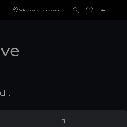
Seleziona concessionaria
ove
di.
3