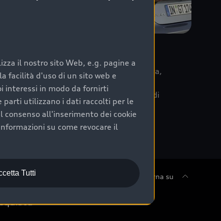
re
zza il nostro sito Web, e.g. pagine a
 la data di immatricolazione della vettura,
 facilità d'uso di un sito web e
m Care. Scopri i cinque diversi livelli di
i interessi in modo da fornirti
lizzati secondo le tabelle manutenzione di
arti utilizzano i dati raccolti per le
 il consenso all'inserimento dei cookie
informazioni su come revocare il
cetta Tutti
Torna su
cquista