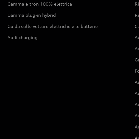
Gamma e-tron 100% elettrica
R
Gamma plug-in hybrid
Ri
Guida sulle vetture elettriche e le batterie
Co
Audi charging
Au
Au
G
Fo
A
A
A
Au
A
A