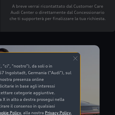
A breve verrai ricontattato dal Customer Care
Audi Center o direttamente dal Concessionario
che ti supporterà per finalizzare la tua richiesta.
"ci", "nostro"), da soli o in
057 Ingolstadt, Germania ("Audi"), sul
a nostra presenza online
citarie in base agli interessi
ccettare categorie aggiuntive.
a X in alto a destra prosegui nella
irare il consenso in qualsiasi
ookie Policy
, alla nostra
Privacy Policy
,