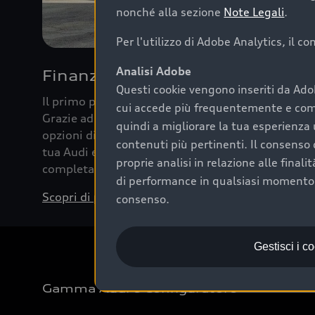
nonché alla sezione
Note Legali
.
Per l'utilizzo di Adobe Analytics, il c
Analisi Adobe
Finanziare la tua Audi
Questi cookie vengono inseriti da Ado
Il primo passo verso l’emozione di guidare un’Au
cui accede più frequentemente e come 
Grazie ad Audi Financial Services possiamo forni
quindi a migliorare la tua esperienza 
opzioni di acquisto. Con Audi Value ti garantiamo 
contenuti più pertinenti. Il consenso d
tua Audi e, al termine del finanziamento, tutta la 
proprie analisi in relazione alle final
completare l’acquisto, sostituirla o restituirla.
di performance in qualsiasi momento. 
Scopri di più
consenso.
Gestisci i c
Gamma Audi e Configuratore