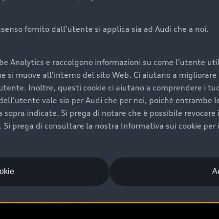
onsenso fornito dall'utente si applica sia ad Audi che a noi.
Audi Premium Ca
be Analytics e raccolgono informazioni su come l'utente utili
di è comprarne una.
Per la tua nuova Audi, entro
si muove all'interno del sito Web. Ci aiutano a migliorare la
rti un’ampia gamma di
puoi attivare il Piano Premiu
utente. Inoltre, questi cookie ci aiutano a comprendere i tuo
il valore futuro della
copertura previsti, persona
ell'utente vale sia per Audi che per noi, poiché entrambe le p
libertà di scegliere se
ogni auto.
ità sopra indicate. Si prega di notare che è possibile revocare
Scopri di più
Si prega di consultare la nostra Informativa sui cookie per 
ookie
Ac
Mobilità elettrica
A