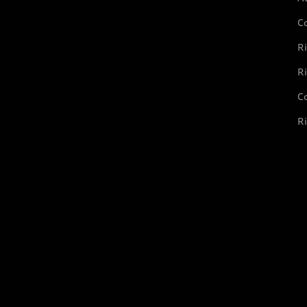
C
Ri
Ri
Co
Ri