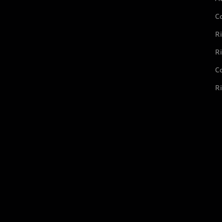
C
Ri
Ri
Co
Ri