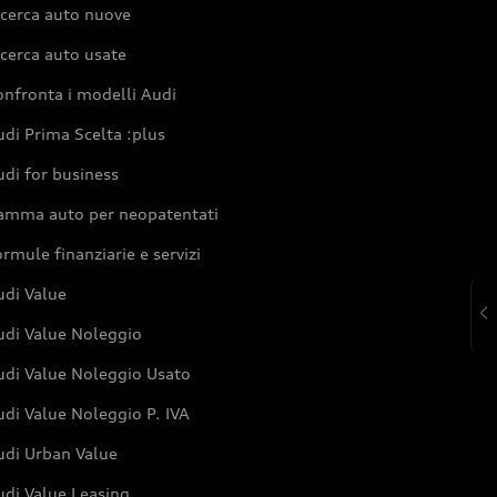
icerca auto nuove
cerca auto usate
nfronta i modelli Audi
di Prima Scelta :plus
di for business
amma auto per neopatentati
rmule finanziarie e servizi
udi Value
udi Value Noleggio
udi Value Noleggio Usato
di Value Noleggio P. IVA
udi Urban Value
udi Value Leasing