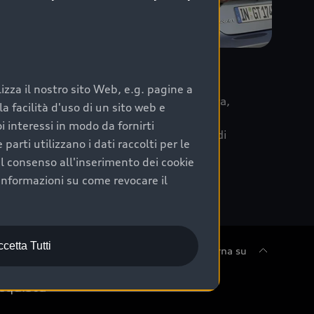
re
zza il nostro sito Web, e.g. pagine a
 la data di immatricolazione della vettura,
 facilità d'uso di un sito web e
m Care. Scopri i cinque diversi livelli di
i interessi in modo da fornirti
lizzati secondo le tabelle manutenzione di
arti utilizzano i dati raccolti per le
 il consenso all'inserimento dei cookie
informazioni su come revocare il
cetta Tutti
Torna su
cquista