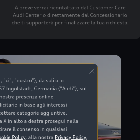
A breve verrai ricontattato dal Customer Care
Audi Center o direttamente dal Concessionario
che ti supporterà per finalizzare la tua richiesta.
"ci", "nostro"), da soli o in
057 Ingolstadt, Germania ("Audi"), sul
a nostra presenza online
citarie in base agli interessi
ccettare categorie aggiuntive.
a X in alto a destra prosegui nella
irare il consenso in qualsiasi
ookie Policy
, alla nostra
Privacy Policy
,