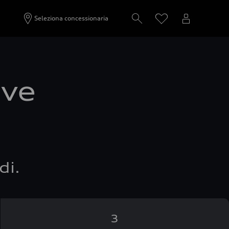
Seleziona concessionaria
ove
di.
3