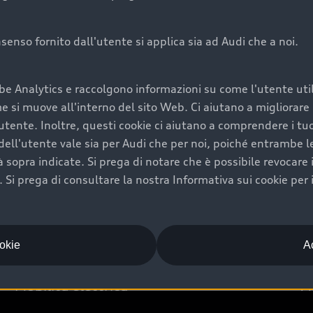
onsenso fornito dall'utente si applica sia ad Audi che a noi.
Audi Premium Ca
be Analytics e raccolgono informazioni su come l'utente utili
di è comprarne una.
Per la tua nuova Audi, entro
si muove all'interno del sito Web. Ci aiutano a migliorare la
rti un’ampia gamma di
puoi attivare il Piano Premiu
utente. Inoltre, questi cookie ci aiutano a comprendere i tuo
il valore futuro della
copertura previsti, persona
ell'utente vale sia per Audi che per noi, poiché entrambe le p
libertà di scegliere se
ogni auto.
ità sopra indicate. Si prega di notare che è possibile revocare
Scopri di più
Si prega di consultare la nostra Informativa sui cookie per 
ookie
Ac
Mobilità elettrica
A