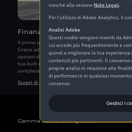
nonché alla sezione
Note Legali
.
Per l'utilizzo di Adobe Analytics, il c
Analisi Adobe
Finanziare la tua Audi
Questi cookie vengono inseriti da Ado
Il primo passo verso l’emozione di guidare un’Au
cui accede più frequentemente e come 
Grazie ad Audi Financial Services possiamo forni
quindi a migliorare la tua esperienza 
opzioni di acquisto. Con Audi Value ti garantiamo 
contenuti più pertinenti. Il consenso d
tua Audi e, al termine del finanziamento, tutta la 
proprie analisi in relazione alle final
completare l’acquisto, sostituirla o restituirla.
di performance in qualsiasi momento. 
Scopri di più
consenso.
Gestisci i c
Gamma Audi e Configuratore