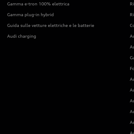
Gamma e-tron 100% elettrica
R
Gamma plug-in hybrid
Ri
Guida sulle vetture elettriche e le batterie
Co
Audi charging
Au
Au
G
Fo
A
A
A
Au
A
A