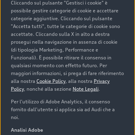
Cliccando sul pulsante "Gestisci i cookie" è
possibile gestire categorie di cookie e accettare
categorie aggiuntive. Cliccando sul pulsante
"Accetta tutti", tutte le categorie di cookie sono
accettate. Cliccando sulla X in alto a destra
prosegui nella navigazione in assenza di cookie
(di tipologia Marketing, Performance e
Funzionali). È possibile ritirare il consenso in
qualsiasi momento con effetto futuro. Per
maggiori informazioni, si prega di fare riferimento
Finanziare la tua Audi
alla nostra
Cookie Policy
, alla nostra
Privacy
Policy
, nonché alla sezione
Note Legali
.
Il primo passo verso l’emozione di guidare un’Audi
è comprarne una. Grazie ad Audi Financial
Per l'utilizzo di Adobe Analytics, il consenso
Services possiamo fornirti un’ampia gamma di
fornito dall'utente si applica sia ad Audi che a
opzioni di acquisto. Con Audi Value ti garantiamo
noi.
il valore futuro della tua Audi e, al termine del
finanziamento, tutta la libertà di scegliere se
Analisi Adobe