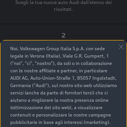
Scegli la tua nuova auto Audi dall’elenco dei
risultati.
2
Clicca su “Contatta il Concessionario”.
Noi, Volkswagen Group Italia S.p.A. con sede
legale in Verona (Italia), Viale G.R. Gumpert, 1
("noi", "ci", "nostro"), da soli o in collaborazione
con le nostre affiliate e partner, in particolare
3
AUDI AG, Auto-Union-Straße 1, 85057 Ingolstadt,
Germania ("Audi"), sul nostro sito web utilizziamo
A breve verrai ricontattato dal Customer Care
servizi (anche da parte di fornitori terzi) che ci
Audi Center o direttamente dal Concessionario
aiutano a migliorare la nostra presenza online
che ti supporterà per finalizzare la tua richiesta.
(ottimizzazione del sito web), a visualizzare
contenuti e personalizzare le nostre campagne
pubblicitarie in base agli interessi (marketing).