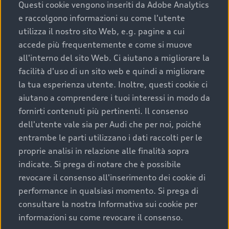
completare l’acquisto, sostituirla o restituirla.
Questi cookie vengono inseriti da Adobe Analytics
e raccolgono informazioni su come l'utente
Scopri di più
utilizza il nostro sito Web, e.g. pagine a cui
accede più frequentemente e come si muove
all'interno del sito Web. Ci aiutano a migliorare la
facilità d'uso di un sito web e quindi a migliorare
la tua esperienza utente. Inoltre, questi cookie ci
aiutano a comprendere i tuoi interessi in modo da
fornirti contenuti più pertinenti. Il consenso
dell'utente vale sia per Audi che per noi, poiché
entrambe le parti utilizzano i dati raccolti per le
proprie analisi in relazione alle finalità sopra
indicate. Si prega di notare che è possibile
Audi Premium Care
revocare il consenso all'inserimento dei cookie di
performance in qualsiasi momento. Si prega di
Per la tua nuova Audi, entro la data di
consultare la nostra Informativa sui cookie per
immatricolazione della vettura, puoi attivare il
informazioni su come revocare il consenso.
Piano Premium Care. Scopri i cinque diversi livelli