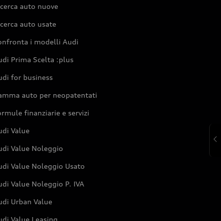
icerca auto nuove
cerca auto usate
nfronta i modelli Audi
di Prima Scelta :plus
di for business
amma auto per neopatentati
rmule finanziarie e servizi
udi Value
udi Value Noleggio
udi Value Noleggio Usato
di Value Noleggio P. IVA
udi Urban Value
udi Value Leasing