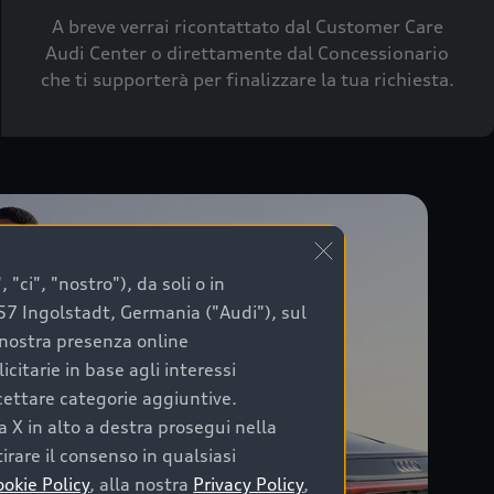
A breve verrai ricontattato dal Customer Care
Audi Center o direttamente dal Concessionario
che ti supporterà per finalizzare la tua richiesta.
"ci", "nostro"), da soli o in
057 Ingolstadt, Germania ("Audi"), sul
a nostra presenza online
citarie in base agli interessi
ccettare categorie aggiuntive.
a X in alto a destra prosegui nella
irare il consenso in qualsiasi
ookie Policy
, alla nostra
Privacy Policy
,