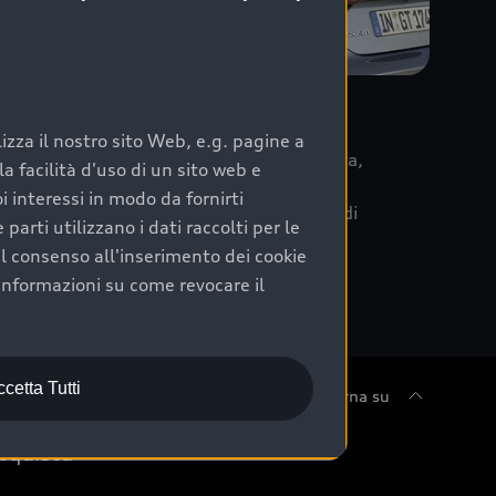
re
zza il nostro sito Web, e.g. pagine a
 la data di immatricolazione della vettura,
 facilità d'uso di un sito web e
m Care. Scopri i cinque diversi livelli di
i interessi in modo da fornirti
lizzati secondo le tabelle manutenzione di
arti utilizzano i dati raccolti per le
 il consenso all'inserimento dei cookie
informazioni su come revocare il
cetta Tutti
Torna su
cquista