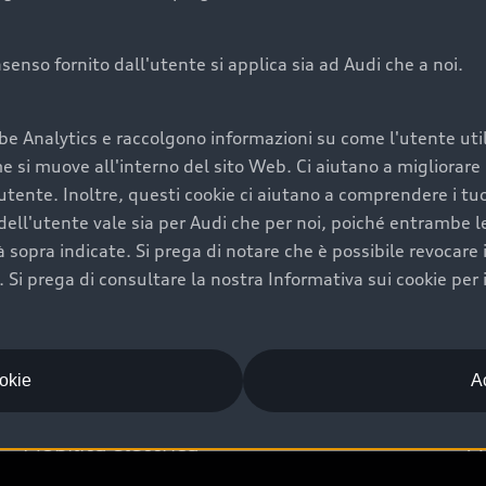
onsenso fornito dall'utente si applica sia ad Audi che a noi.
Audi Premium Ca
be Analytics e raccolgono informazioni su come l'utente utili
di è comprarne una.
Per la tua nuova Audi, entro
si muove all'interno del sito Web. Ci aiutano a migliorare la
rti un’ampia gamma di
puoi attivare il Piano Premiu
utente. Inoltre, questi cookie ci aiutano a comprendere i tuo
il valore futuro della
copertura previsti, persona
ell'utente vale sia per Audi che per noi, poiché entrambe le p
libertà di scegliere se
ogni auto.
ità sopra indicate. Si prega di notare che è possibile revocare
Scopri di più
Si prega di consultare la nostra Informativa sui cookie per 
ookie
Ac
Mobilità elettrica
A