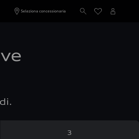
Seleziona concessionaria
ove
di.
3