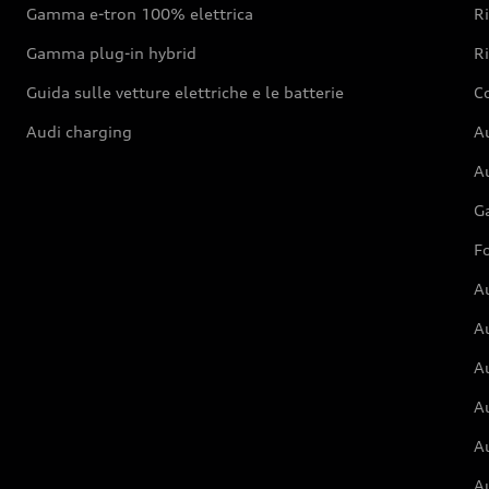
Gamma e-tron 100% elettrica
R
Gamma plug-in hybrid
Ri
Guida sulle vetture elettriche e le batterie
Co
Audi charging
Au
Au
G
Fo
A
A
A
Au
A
A