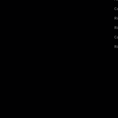
C
Ri
Ri
Co
Ri