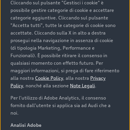
Cliccando sul pulsante "Gestisci i cookie" è
possibile gestire categorie di cookie e accettare
categorie aggiuntive. Cliccando sul pulsante
"Accetta tutti", tutte le categorie di cookie sono
accettate. Cliccando sulla X in alto a destra
prosegui nella navigazione in assenza di cookie
(di tipologia Marketing, Performance e
Funzionali). È possibile ritirare il consenso in
qualsiasi momento con effetto futuro. Per
maggiori informazioni, si prega di fare riferimento
Finanziare la tua Audi
alla nostra
Cookie Policy
, alla nostra
Privacy
Policy
, nonché alla sezione
Note Legali
.
Il primo passo verso l’emozione di guidare un’Audi
è comprarne una. Grazie ad Audi Financial
Per l'utilizzo di Adobe Analytics, il consenso
Services possiamo fornirti un’ampia gamma di
fornito dall'utente si applica sia ad Audi che a
opzioni di acquisto. Con Audi Value ti garantiamo
noi.
il valore futuro della tua Audi e, al termine del
finanziamento, tutta la libertà di scegliere se
Analisi Adobe