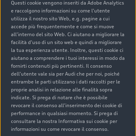
completare l’acquisto, sostituirla o restituirla.
Questi cookie vengono inseriti da Adobe Analytics
e raccolgono informazioni su come l'utente
Scopri di più
utilizza il nostro sito Web, e.g. pagine a cui
accede più frequentemente e come si muove
all'interno del sito Web. Ci aiutano a migliorare la
facilità d'uso di un sito web e quindi a migliorare
la tua esperienza utente. Inoltre, questi cookie ci
aiutano a comprendere i tuoi interessi in modo da
fornirti contenuti più pertinenti. Il consenso
dell'utente vale sia per Audi che per noi, poiché
entrambe le parti utilizzano i dati raccolti per le
proprie analisi in relazione alle finalità sopra
indicate. Si prega di notare che è possibile
Audi Premium Care
revocare il consenso all'inserimento dei cookie di
performance in qualsiasi momento. Si prega di
Per la tua nuova Audi, entro la data di
consultare la nostra Informativa sui cookie per
immatricolazione della vettura, puoi attivare il
informazioni su come revocare il consenso.
Piano Premium Care. Scopri i cinque diversi livelli