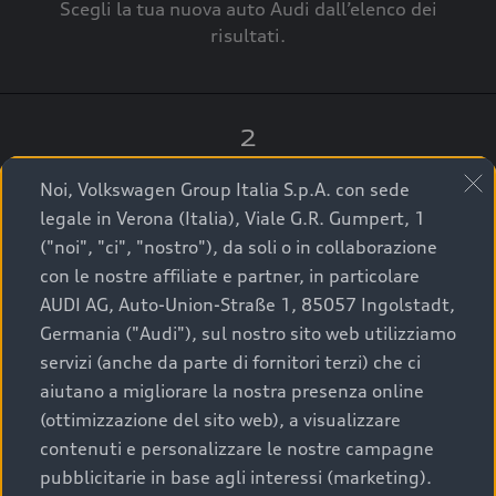
Scegli la tua nuova auto Audi dall’elenco dei
risultati.
2
Clicca su “Contatta il Concessionario”.
Noi, Volkswagen Group Italia S.p.A. con sede
legale in Verona (Italia), Viale G.R. Gumpert, 1
("noi", "ci", "nostro"), da soli o in collaborazione
con le nostre affiliate e partner, in particolare
3
AUDI AG, Auto-Union-Straße 1, 85057 Ingolstadt,
Germania ("Audi"), sul nostro sito web utilizziamo
A breve verrai ricontattato dal Customer Care
servizi (anche da parte di fornitori terzi) che ci
Audi Center o direttamente dal Concessionario
aiutano a migliorare la nostra presenza online
che ti supporterà per finalizzare la tua richiesta.
(ottimizzazione del sito web), a visualizzare
contenuti e personalizzare le nostre campagne
pubblicitarie in base agli interessi (marketing).