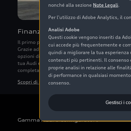
nonché alla sezione
Note Legali
.
Per l'utilizzo di Adobe Analytics, il c
Analisi Adobe
Finanziare la tua Audi
Questi cookie vengono inseriti da Ado
Il primo passo verso l’emozione di guidare un’Au
cui accede più frequentemente e come 
Grazie ad Audi Financial Services possiamo forni
quindi a migliorare la tua esperienza 
opzioni di acquisto. Con Audi Value ti garantiamo 
contenuti più pertinenti. Il consenso d
tua Audi e, al termine del finanziamento, tutta la 
proprie analisi in relazione alle final
completare l’acquisto, sostituirla o restituirla.
di performance in qualsiasi momento. 
Scopri di più
consenso.
Gestisci i c
Gamma Audi e Configuratore