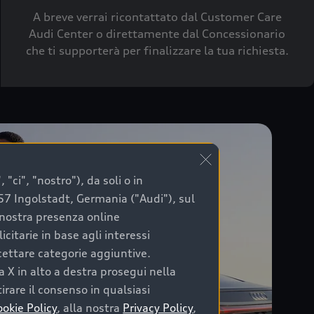
A breve verrai ricontattato dal Customer Care
Audi Center o direttamente dal Concessionario
che ti supporterà per finalizzare la tua richiesta.
"ci", "nostro"), da soli o in
057 Ingolstadt, Germania ("Audi"), sul
a nostra presenza online
citarie in base agli interessi
ccettare categorie aggiuntive.
a X in alto a destra prosegui nella
irare il consenso in qualsiasi
ookie Policy
, alla nostra
Privacy Policy
,