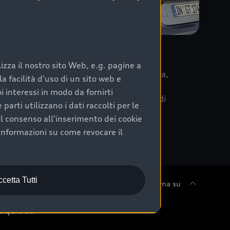
re
zza il nostro sito Web, e.g. pagine a
 la data di immatricolazione della vettura,
 facilità d'uso di un sito web e
m Care. Scopri i cinque diversi livelli di
i interessi in modo da fornirti
lizzati secondo le tabelle manutenzione di
arti utilizzano i dati raccolti per le
 il consenso all'inserimento dei cookie
informazioni su come revocare il
cetta Tutti
Torna su
cquista