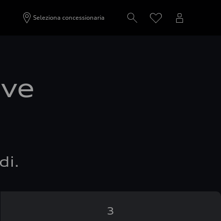
Seleziona concessionaria
ove
di.
3