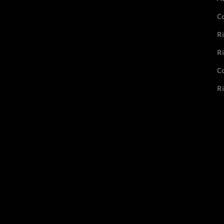
C
Ri
Ri
Co
Ri