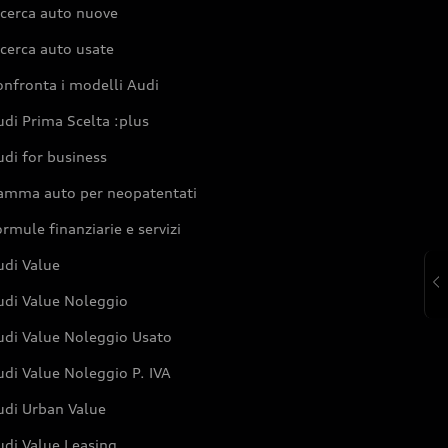
icerca auto nuove
cerca auto usate
nfronta i modelli Audi
di Prima Scelta :plus
di for business
amma auto per neopatentati
rmule finanziarie e servizi
udi Value
udi Value Noleggio
udi Value Noleggio Usato
di Value Noleggio P. IVA
udi Urban Value
udi Value Leasing