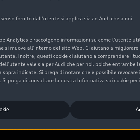
onsenso fornito dall'utente si applica sia ad Audi che a noi.
Audi Premium Ca
be Analytics e raccolgono informazioni su come l'utente utili
di è comprarne una.
Per la tua nuova Audi, entro
si muove all'interno del sito Web. Ci aiutano a migliorare la
rti un’ampia gamma di
puoi attivare il Piano Premiu
utente. Inoltre, questi cookie ci aiutano a comprendere i tuo
il valore futuro della
copertura previsti, persona
ell'utente vale sia per Audi che per noi, poiché entrambe le p
libertà di scegliere se
ogni auto.
ità sopra indicate. Si prega di notare che è possibile revocare
Scopri di più
Si prega di consultare la nostra Informativa sui cookie per 
ookie
Ac
Mobilità elettrica
A