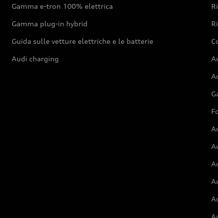
Gamma e-tron 100% elettrica
R
Gamma plug-in hybrid
Ri
Guida sulle vetture elettriche e le batterie
Co
Audi charging
Au
Au
G
Fo
A
A
A
Au
A
A