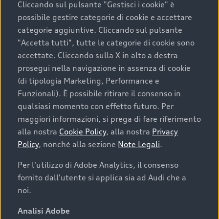
Cliccando sul pulsante "Gestisci i cookie" è
possibile gestire categorie di cookie e accettare
categorie aggiuntive. Cliccando sul pulsante
"Accetta tutti", tutte le categorie di cookie sono
accettate. Cliccando sulla X in alto a destra
prosegui nella navigazione in assenza di cookie
(di tipologia Marketing, Performance e
Funzionali). È possibile ritirare il consenso in
qualsiasi momento con effetto futuro. Per
maggiori informazioni, si prega di fare riferimento
Finanziare la tua Audi
alla nostra
Cookie Policy
, alla nostra
Privacy
Policy
, nonché alla sezione
Note Legali
.
Il primo passo verso l’emozione di guidare un’Audi
è comprarne una. Grazie ad Audi Financial
Per l'utilizzo di Adobe Analytics, il consenso
Services possiamo fornirti un’ampia gamma di
fornito dall'utente si applica sia ad Audi che a
opzioni di acquisto. Con Audi Value ti garantiamo
noi.
il valore futuro della tua Audi e, al termine del
finanziamento, tutta la libertà di scegliere se
Analisi Adobe