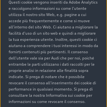
completare l’acquisto, sostituirla o restituirla.
Questi cookie vengono inseriti da Adobe Analytics
e raccolgono informazioni su come l'utente
Scopri di più
utilizza il nostro sito Web, e.g. pagine a cui
accede più frequentemente e come si muove
all'interno del sito Web. Ci aiutano a migliorare la
facilità d'uso di un sito web e quindi a migliorare
la tua esperienza utente. Inoltre, questi cookie ci
aiutano a comprendere i tuoi interessi in modo da
fornirti contenuti più pertinenti. Il consenso
dell'utente vale sia per Audi che per noi, poiché
entrambe le parti utilizzano i dati raccolti per le
proprie analisi in relazione alle finalità sopra
indicate. Si prega di notare che è possibile
Audi Premium Care
revocare il consenso all'inserimento dei cookie di
performance in qualsiasi momento. Si prega di
Per la tua nuova Audi, entro la data di
consultare la nostra Informativa sui cookie per
immatricolazione della vettura, puoi attivare il
informazioni su come revocare il consenso.
Piano Premium Care. Scopri i cinque diversi livelli