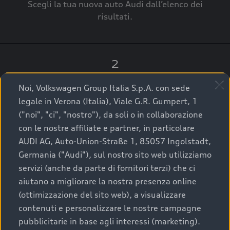
Scegli la tua nuova auto Audi dall’elenco dei
risultati.
2
Clicca su “Contatta il Concessionario”.
Noi, Volkswagen Group Italia S.p.A. con sede
legale in Verona (Italia), Viale G.R. Gumpert, 1
("noi", "ci", "nostro"), da soli o in collaborazione
con le nostre affiliate e partner, in particolare
3
AUDI AG, Auto-Union-Straße 1, 85057 Ingolstadt,
Germania ("Audi"), sul nostro sito web utilizziamo
A breve verrai ricontattato dal Customer Care
servizi (anche da parte di fornitori terzi) che ci
Audi Center o direttamente dal Concessionario
aiutano a migliorare la nostra presenza online
che ti supporterà per finalizzare la tua richiesta.
(ottimizzazione del sito web), a visualizzare
contenuti e personalizzare le nostre campagne
pubblicitarie in base agli interessi (marketing).