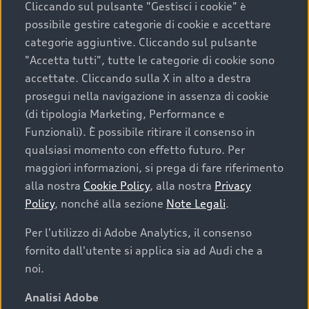
Cliccando sul pulsante "Gestisci i cookie" è
possibile gestire categorie di cookie e accettare
categorie aggiuntive. Cliccando sul pulsante
"Accetta tutti", tutte le categorie di cookie sono
accettate. Cliccando sulla X in alto a destra
prosegui nella navigazione in assenza di cookie
(di tipologia Marketing, Performance e
Funzionali). È possibile ritirare il consenso in
qualsiasi momento con effetto futuro. Per
maggiori informazioni, si prega di fare riferimento
Finanziare la tua Audi
alla nostra
Cookie Policy
, alla nostra
Privacy
Policy
, nonché alla sezione
Note Legali
.
Il primo passo verso l’emozione di guidare un’Audi
è comprarne una. Grazie ad Audi Financial
Per l'utilizzo di Adobe Analytics, il consenso
Services possiamo fornirti un’ampia gamma di
fornito dall'utente si applica sia ad Audi che a
opzioni di acquisto. Con Audi Value ti garantiamo
noi.
il valore futuro della tua Audi e, al termine del
finanziamento, tutta la libertà di scegliere se
Analisi Adobe