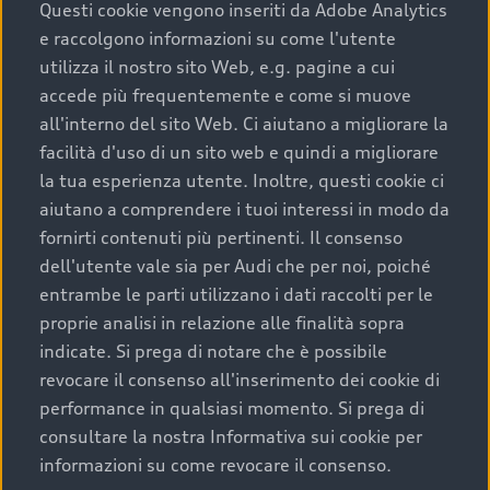
completare l’acquisto, sostituirla o restituirla.
Questi cookie vengono inseriti da Adobe Analytics
e raccolgono informazioni su come l'utente
Scopri di più
utilizza il nostro sito Web, e.g. pagine a cui
accede più frequentemente e come si muove
all'interno del sito Web. Ci aiutano a migliorare la
facilità d'uso di un sito web e quindi a migliorare
la tua esperienza utente. Inoltre, questi cookie ci
aiutano a comprendere i tuoi interessi in modo da
fornirti contenuti più pertinenti. Il consenso
dell'utente vale sia per Audi che per noi, poiché
entrambe le parti utilizzano i dati raccolti per le
proprie analisi in relazione alle finalità sopra
indicate. Si prega di notare che è possibile
Audi Premium Care
revocare il consenso all'inserimento dei cookie di
performance in qualsiasi momento. Si prega di
Per la tua nuova Audi, entro la data di
consultare la nostra Informativa sui cookie per
immatricolazione della vettura, puoi attivare il
informazioni su come revocare il consenso.
Piano Premium Care. Scopri i cinque diversi livelli