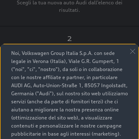
Scegli la tua nuova auto Audi dall’elenco dei
risultati.
2
Clicca su “Contatta il Concessionario”.
Noi, Volkswagen Group Italia S.p.A. con sede
legale in Verona (Italia), Viale G.R. Gumpert, 1
("noi", "ci", "nostro"), da soli o in collaborazione
con le nostre affiliate e partner, in particolare
3
AUDI AG, Auto-Union-Straße 1, 85057 Ingolstadt,
Germania ("Audi"), sul nostro sito web utilizziamo
A breve verrai ricontattato dal Customer Care
servizi (anche da parte di fornitori terzi) che ci
Audi Center o direttamente dal Concessionario
aiutano a migliorare la nostra presenza online
che ti supporterà per finalizzare la tua richiesta.
(ottimizzazione del sito web), a visualizzare
contenuti e personalizzare le nostre campagne
pubblicitarie in base agli interessi (marketing).