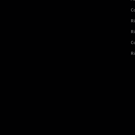
C
Ri
Ri
Co
Ri