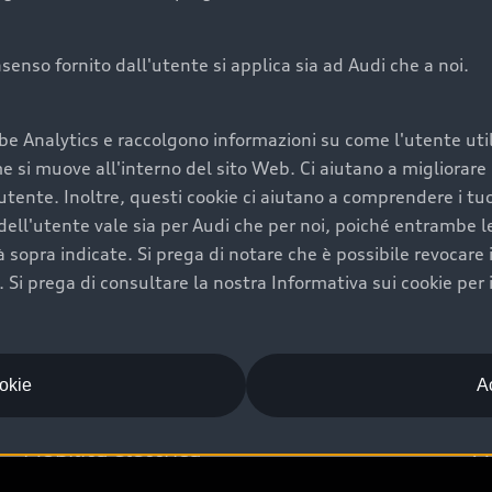
onsenso fornito dall'utente si applica sia ad Audi che a noi.
Audi Premium Ca
be Analytics e raccolgono informazioni su come l'utente utili
di è comprarne una.
Per la tua nuova Audi, entro
si muove all'interno del sito Web. Ci aiutano a migliorare la
rti un’ampia gamma di
puoi attivare il Piano Premiu
utente. Inoltre, questi cookie ci aiutano a comprendere i tuo
il valore futuro della
copertura previsti, persona
ell'utente vale sia per Audi che per noi, poiché entrambe le p
libertà di scegliere se
ogni auto.
ità sopra indicate. Si prega di notare che è possibile revocare
Scopri di più
Si prega di consultare la nostra Informativa sui cookie per 
ookie
Ac
Mobilità elettrica
A