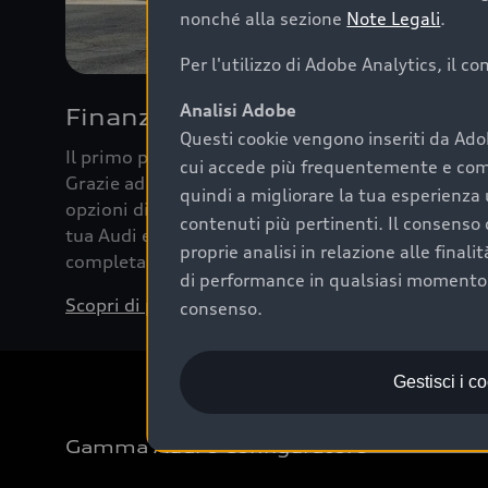
nonché alla sezione
Note Legali
.
Per l'utilizzo di Adobe Analytics, il c
Analisi Adobe
Finanziare la tua Audi
Questi cookie vengono inseriti da Ado
Il primo passo verso l’emozione di guidare un’Au
cui accede più frequentemente e come 
Grazie ad Audi Financial Services possiamo forni
quindi a migliorare la tua esperienza 
opzioni di acquisto. Con Audi Value ti garantiamo 
contenuti più pertinenti. Il consenso d
tua Audi e, al termine del finanziamento, tutta la 
proprie analisi in relazione alle final
completare l’acquisto, sostituirla o restituirla.
di performance in qualsiasi momento. 
Scopri di più
consenso.
Gestisci i c
Gamma Audi e Configuratore