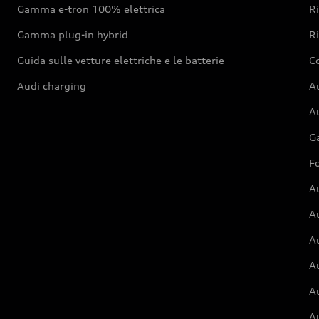
Gamma e-tron 100% elettrica
R
Gamma plug-in hybrid
Ri
Guida sulle vetture elettriche e le batterie
Co
Audi charging
Au
Au
G
Fo
A
A
A
Au
A
A