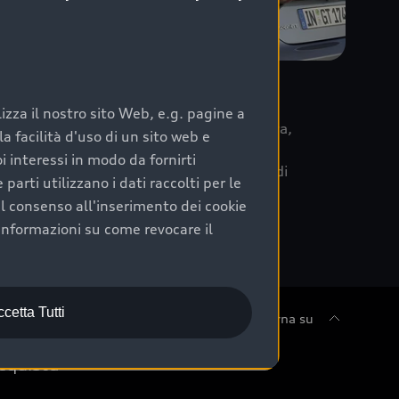
re
zza il nostro sito Web, e.g. pagine a
 la data di immatricolazione della vettura,
 facilità d'uso di un sito web e
m Care. Scopri i cinque diversi livelli di
i interessi in modo da fornirti
lizzati secondo le tabelle manutenzione di
arti utilizzano i dati raccolti per le
 il consenso all'inserimento dei cookie
informazioni su come revocare il
cetta Tutti
Torna su
cquista