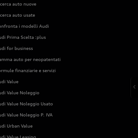
icerca auto nuove
cerca auto usate
nfronta i modelli Audi
di Prima Scelta :plus
di for business
amma auto per neopatentati
rmule finanziarie e servizi
udi Value
udi Value Noleggio
udi Value Noleggio Usato
di Value Noleggio P. IVA
udi Urban Value
udi Value Leasing