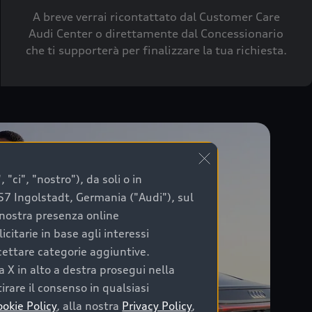
A breve verrai ricontattato dal Customer Care
Audi Center o direttamente dal Concessionario
che ti supporterà per finalizzare la tua richiesta.
"ci", "nostro"), da soli o in
057 Ingolstadt, Germania ("Audi"), sul
a nostra presenza online
citarie in base agli interessi
ccettare categorie aggiuntive.
a X in alto a destra prosegui nella
irare il consenso in qualsiasi
ookie Policy
, alla nostra
Privacy Policy
,