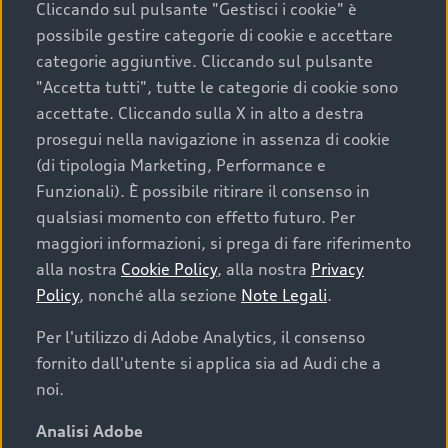
Cliccando sul pulsante "Gestisci i cookie" è
possibile gestire categorie di cookie e accettare
categorie aggiuntive. Cliccando sul pulsante
"Accetta tutti", tutte le categorie di cookie sono
accettate. Cliccando sulla X in alto a destra
prosegui nella navigazione in assenza di cookie
(di tipologia Marketing, Performance e
Funzionali). È possibile ritirare il consenso in
qualsiasi momento con effetto futuro. Per
maggiori informazioni, si prega di fare riferimento
Finanziare la tua Audi
alla nostra
Cookie Policy
, alla nostra
Privacy
Policy
, nonché alla sezione
Note Legali
.
Il primo passo verso l’emozione di guidare un’Audi
è comprarne una. Grazie ad Audi Financial
Per l'utilizzo di Adobe Analytics, il consenso
Services possiamo fornirti un’ampia gamma di
fornito dall'utente si applica sia ad Audi che a
opzioni di acquisto. Con Audi Value ti garantiamo
noi.
il valore futuro della tua Audi e, al termine del
finanziamento, tutta la libertà di scegliere se
Analisi Adobe