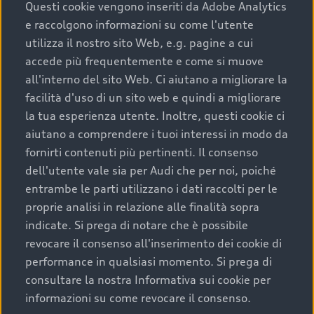
completare l’acquisto, sostituirla o restituirla.
Questi cookie vengono inseriti da Adobe Analytics
e raccolgono informazioni su come l'utente
Scopri di più
utilizza il nostro sito Web, e.g. pagine a cui
accede più frequentemente e come si muove
all'interno del sito Web. Ci aiutano a migliorare la
facilità d'uso di un sito web e quindi a migliorare
la tua esperienza utente. Inoltre, questi cookie ci
aiutano a comprendere i tuoi interessi in modo da
fornirti contenuti più pertinenti. Il consenso
dell'utente vale sia per Audi che per noi, poiché
entrambe le parti utilizzano i dati raccolti per le
proprie analisi in relazione alle finalità sopra
indicate. Si prega di notare che è possibile
Audi Premium Care
revocare il consenso all'inserimento dei cookie di
performance in qualsiasi momento. Si prega di
Per la tua nuova Audi, entro la data di
consultare la nostra Informativa sui cookie per
immatricolazione della vettura, puoi attivare il
informazioni su come revocare il consenso.
Piano Premium Care. Scopri i cinque diversi livelli