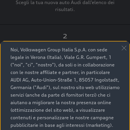
Scegli la tua nuova auto Audi dall’elenco dei
risultati.
2
Clicca su “Contatta il Concessionario”.
Noi, Volkswagen Group Italia S.p.A. con sede
legale in Verona (Italia), Viale G.R. Gumpert, 1
("noi", "ci", "nostro"), da soli o in collaborazione
con le nostre affiliate e partner, in particolare
3
AUDI AG, Auto-Union-Straße 1, 85057 Ingolstadt,
Germania ("Audi"), sul nostro sito web utilizziamo
A breve verrai ricontattato dal Customer Care
servizi (anche da parte di fornitori terzi) che ci
Audi Center o direttamente dal Concessionario
aiutano a migliorare la nostra presenza online
che ti supporterà per finalizzare la tua richiesta.
(ottimizzazione del sito web), a visualizzare
contenuti e personalizzare le nostre campagne
pubblicitarie in base agli interessi (marketing).