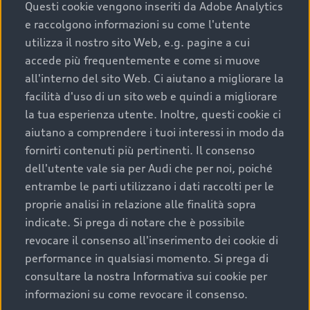
completare l’acquisto, sostituirla o restituirla.
Questi cookie vengono inseriti da Adobe Analytics
e raccolgono informazioni su come l'utente
Scopri di più
utilizza il nostro sito Web, e.g. pagine a cui
accede più frequentemente e come si muove
all'interno del sito Web. Ci aiutano a migliorare la
facilità d'uso di un sito web e quindi a migliorare
la tua esperienza utente. Inoltre, questi cookie ci
aiutano a comprendere i tuoi interessi in modo da
fornirti contenuti più pertinenti. Il consenso
dell'utente vale sia per Audi che per noi, poiché
entrambe le parti utilizzano i dati raccolti per le
proprie analisi in relazione alle finalità sopra
indicate. Si prega di notare che è possibile
Audi Premium Care
revocare il consenso all'inserimento dei cookie di
performance in qualsiasi momento. Si prega di
Per la tua nuova Audi, entro la data di
consultare la nostra Informativa sui cookie per
immatricolazione della vettura, puoi attivare il
informazioni su come revocare il consenso.
Piano Premium Care. Scopri i cinque diversi livelli