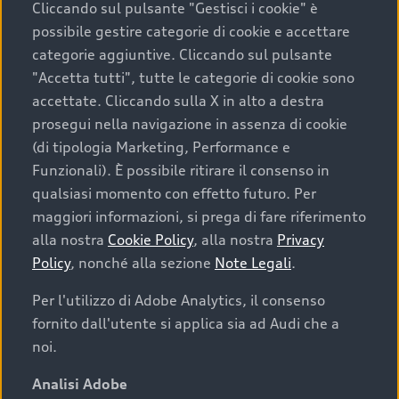
Cliccando sul pulsante "Gestisci i cookie" è
possibile gestire categorie di cookie e accettare
categorie aggiuntive. Cliccando sul pulsante
"Accetta tutti", tutte le categorie di cookie sono
accettate. Cliccando sulla X in alto a destra
prosegui nella navigazione in assenza di cookie
(di tipologia Marketing, Performance e
Funzionali). È possibile ritirare il consenso in
qualsiasi momento con effetto futuro. Per
maggiori informazioni, si prega di fare riferimento
Finanziare la tua Audi
alla nostra
Cookie Policy
, alla nostra
Privacy
Policy
, nonché alla sezione
Note Legali
.
Il primo passo verso l’emozione di guidare un’Audi
è comprarne una. Grazie ad Audi Financial
Per l'utilizzo di Adobe Analytics, il consenso
Services possiamo fornirti un’ampia gamma di
fornito dall'utente si applica sia ad Audi che a
opzioni di acquisto. Con Audi Value ti garantiamo
noi.
il valore futuro della tua Audi e, al termine del
finanziamento, tutta la libertà di scegliere se
Analisi Adobe