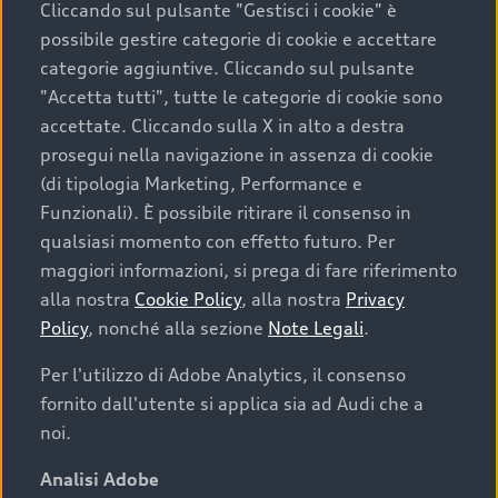
Cliccando sul pulsante "Gestisci i cookie" è
possibile gestire categorie di cookie e accettare
categorie aggiuntive. Cliccando sul pulsante
"Accetta tutti", tutte le categorie di cookie sono
accettate. Cliccando sulla X in alto a destra
prosegui nella navigazione in assenza di cookie
(di tipologia Marketing, Performance e
Funzionali). È possibile ritirare il consenso in
qualsiasi momento con effetto futuro. Per
maggiori informazioni, si prega di fare riferimento
Finanziare la tua Audi
alla nostra
Cookie Policy
, alla nostra
Privacy
Policy
, nonché alla sezione
Note Legali
.
Il primo passo verso l’emozione di guidare un’Audi
è comprarne una. Grazie ad Audi Financial
Per l'utilizzo di Adobe Analytics, il consenso
Services possiamo fornirti un’ampia gamma di
fornito dall'utente si applica sia ad Audi che a
opzioni di acquisto. Con Audi Value ti garantiamo
noi.
il valore futuro della tua Audi e, al termine del
finanziamento, tutta la libertà di scegliere se
Analisi Adobe