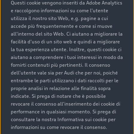
completare l’acquisto, sostituirla o restituirla.
Questi cookie vengono inseriti da Adobe Analytics
e raccolgono informazioni su come l'utente
Scopri di più
utilizza il nostro sito Web, e.g. pagine a cui
accede più frequentemente e come si muove
all'interno del sito Web. Ci aiutano a migliorare la
facilità d'uso di un sito web e quindi a migliorare
la tua esperienza utente. Inoltre, questi cookie ci
aiutano a comprendere i tuoi interessi in modo da
fornirti contenuti più pertinenti. Il consenso
dell'utente vale sia per Audi che per noi, poiché
entrambe le parti utilizzano i dati raccolti per le
proprie analisi in relazione alle finalità sopra
indicate. Si prega di notare che è possibile
Audi Premium Care
revocare il consenso all'inserimento dei cookie di
performance in qualsiasi momento. Si prega di
Per la tua nuova Audi, entro la data di
consultare la nostra Informativa sui cookie per
immatricolazione della vettura, puoi attivare il
informazioni su come revocare il consenso.
Piano Premium Care. Scopri i cinque diversi livelli