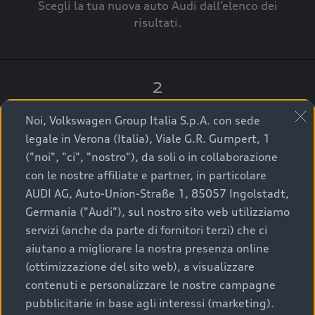
Scegli la tua nuova auto Audi dall’elenco dei
risultati.
2
Clicca su “Contatta il Concessionario”.
Noi, Volkswagen Group Italia S.p.A. con sede
legale in Verona (Italia), Viale G.R. Gumpert, 1
("noi", "ci", "nostro"), da soli o in collaborazione
con le nostre affiliate e partner, in particolare
3
AUDI AG, Auto-Union-Straße 1, 85057 Ingolstadt,
Germania ("Audi"), sul nostro sito web utilizziamo
A breve verrai ricontattato dal Customer Care
servizi (anche da parte di fornitori terzi) che ci
Audi Center o direttamente dal Concessionario
aiutano a migliorare la nostra presenza online
che ti supporterà per finalizzare la tua richiesta.
(ottimizzazione del sito web), a visualizzare
contenuti e personalizzare le nostre campagne
pubblicitarie in base agli interessi (marketing).