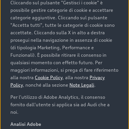
Cliccando sul pulsante "Gestisci i cookie" è
possibile gestire categorie di cookie e accettare
categorie aggiuntive. Cliccando sul pulsante
"Accetta tutti", tutte le categorie di cookie sono
accettate. Cliccando sulla X in alto a destra
prosegui nella navigazione in assenza di cookie
(di tipologia Marketing, Performance e
Funzionali). È possibile ritirare il consenso in
qualsiasi momento con effetto futuro. Per
maggiori informazioni, si prega di fare riferimento
Finanziare la tua Audi
alla nostra
Cookie Policy
, alla nostra
Privacy
Policy
, nonché alla sezione
Note Legali
.
Il primo passo verso l’emozione di guidare un’Audi
è comprarne una. Grazie ad Audi Financial
Per l'utilizzo di Adobe Analytics, il consenso
Services possiamo fornirti un’ampia gamma di
fornito dall'utente si applica sia ad Audi che a
opzioni di acquisto. Con Audi Value ti garantiamo
noi.
il valore futuro della tua Audi e, al termine del
finanziamento, tutta la libertà di scegliere se
Analisi Adobe