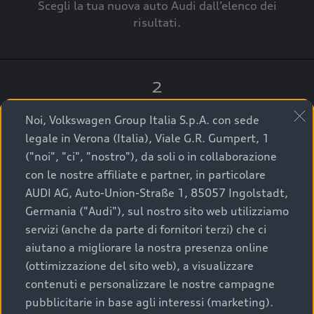
Scegli la tua nuova auto Audi dall’elenco dei
risultati.
2
Clicca su “Contatta il Concessionario”.
Noi, Volkswagen Group Italia S.p.A. con sede
legale in Verona (Italia), Viale G.R. Gumpert, 1
("noi", "ci", "nostro"), da soli o in collaborazione
con le nostre affiliate e partner, in particolare
3
AUDI AG, Auto-Union-Straße 1, 85057 Ingolstadt,
Germania ("Audi"), sul nostro sito web utilizziamo
A breve verrai ricontattato dal Customer Care
servizi (anche da parte di fornitori terzi) che ci
Audi Center o direttamente dal Concessionario
aiutano a migliorare la nostra presenza online
che ti supporterà per finalizzare la tua richiesta.
(ottimizzazione del sito web), a visualizzare
contenuti e personalizzare le nostre campagne
pubblicitarie in base agli interessi (marketing).