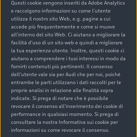
completare l’acquisto, sostituirla o restituirla.
Questi cookie vengono inseriti da Adobe Analytics
e raccolgono informazioni su come l'utente
Scopri di più
utilizza il nostro sito Web, e.g. pagine a cui
accede più frequentemente e come si muove
all'interno del sito Web. Ci aiutano a migliorare la
facilità d'uso di un sito web e quindi a migliorare
la tua esperienza utente. Inoltre, questi cookie ci
aiutano a comprendere i tuoi interessi in modo da
fornirti contenuti più pertinenti. Il consenso
dell'utente vale sia per Audi che per noi, poiché
entrambe le parti utilizzano i dati raccolti per le
proprie analisi in relazione alle finalità sopra
indicate. Si prega di notare che è possibile
Audi Premium Care
revocare il consenso all'inserimento dei cookie di
performance in qualsiasi momento. Si prega di
Per la tua nuova Audi, entro la data di
consultare la nostra Informativa sui cookie per
immatricolazione della vettura, puoi attivare il
informazioni su come revocare il consenso.
Piano Premium Care. Scopri i cinque diversi livelli