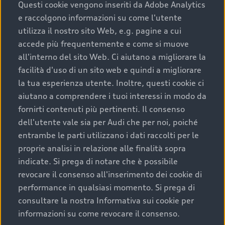
completare l’acquisto, sostituirla o restituirla.
Questi cookie vengono inseriti da Adobe Analytics
e raccolgono informazioni su come l'utente
Scopri di più
utilizza il nostro sito Web, e.g. pagine a cui
accede più frequentemente e come si muove
all'interno del sito Web. Ci aiutano a migliorare la
facilità d'uso di un sito web e quindi a migliorare
la tua esperienza utente. Inoltre, questi cookie ci
aiutano a comprendere i tuoi interessi in modo da
fornirti contenuti più pertinenti. Il consenso
dell'utente vale sia per Audi che per noi, poiché
entrambe le parti utilizzano i dati raccolti per le
proprie analisi in relazione alle finalità sopra
indicate. Si prega di notare che è possibile
Audi Premium Care
revocare il consenso all'inserimento dei cookie di
performance in qualsiasi momento. Si prega di
Per la tua nuova Audi, entro la data di
consultare la nostra Informativa sui cookie per
immatricolazione della vettura, puoi attivare il
informazioni su come revocare il consenso.
Piano Premium Care. Scopri i cinque diversi livelli