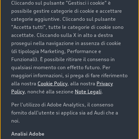
Cliccando sul pulsante "Gestisci i cookie" è
possibile gestire categorie di cookie e accettare
categorie aggiuntive. Cliccando sul pulsante
"Accetta tutti", tutte le categorie di cookie sono
accettate. Cliccando sulla X in alto a destra
prosegui nella navigazione in assenza di cookie
(di tipologia Marketing, Performance e
Funzionali). È possibile ritirare il consenso in
qualsiasi momento con effetto futuro. Per
maggiori informazioni, si prega di fare riferimento
Finanziare la tua Audi
alla nostra
Cookie Policy
, alla nostra
Privacy
Policy
, nonché alla sezione
Note Legali
.
Il primo passo verso l’emozione di guidare un’Audi
è comprarne una. Grazie ad Audi Financial
Per l'utilizzo di Adobe Analytics, il consenso
Services possiamo fornirti un’ampia gamma di
fornito dall'utente si applica sia ad Audi che a
opzioni di acquisto. Con Audi Value ti garantiamo
noi.
il valore futuro della tua Audi e, al termine del
finanziamento, tutta la libertà di scegliere se
Analisi Adobe