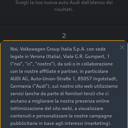
Scegli la tua nuova auto Audi dall’elenco dei
risultati.
2
Clicca su “Contatta il Concessionario”.
Noi, Volkswagen Group Italia S.p.A. con sede
legale in Verona (Italia), Viale G.R. Gumpert, 1
("noi", "ci", "nostro"), da soli o in collaborazione
con le nostre affiliate e partner, in particolare
3
AUDI AG, Auto-Union-Straße 1, 85057 Ingolstadt,
Germania ("Audi"), sul nostro sito web utilizziamo
A breve verrai ricontattato dal Customer Care
servizi (anche da parte di fornitori terzi) che ci
Audi Center o direttamente dal Concessionario
aiutano a migliorare la nostra presenza online
che ti supporterà per finalizzare la tua richiesta.
(ottimizzazione del sito web), a visualizzare
contenuti e personalizzare le nostre campagne
pubblicitarie in base agli interessi (marketing).